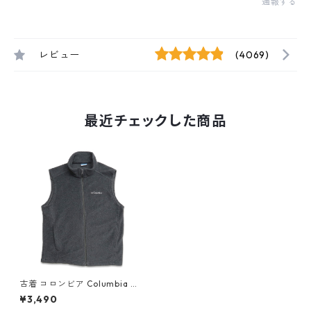
通報する
レビュー
(4069)
最近チェックした商品
古着 コロンビア Columbia ジ
ップアップ フリース ベスト グ
¥3,490
レー 表記：M gd408442n