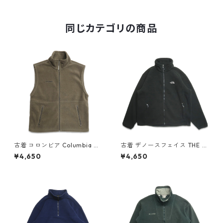
w60121
同じカテゴリの商品
古着 コロンビア Columbia ジ
古着 ザノースフェイス THE N
ップアップ フリース ベスト ブ
ORTH FACE フリースジャケッ
¥4,650
¥4,650
ラウン系 表記：M gd40854
ト ワンポイント ブラック 表
2n w60214
記：XL gd408557n w60216