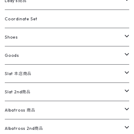
キッズ
Shirts
スウィングトップ
半袖シャツ
ミリタリーパンツ
Vintage
Lady's商品
アウトドア
ポロシャツ
ワークパンツ
トップス
ストライプシャツ
バギーズデニム
アウター
Tops
ライフスタイル雑貨
Ladies
アウトドアナイロンジャケット
ポロシャツ
チノパンツ
Tops
Tシャツ
Coordinate Set
ウールジャケット
スウェット・トレーナー
コーデュロイパンツ
ボトムス
コーデュロイシャツ
フレアデニム
トップス
Pants
ラグ・ブランケット
ブランド
Sweater
スポーツナイロンジャケット
スウェット・パーカ
イージーパンツ
Pants
ブラウス／シャツ／デザイントップス
Shoes
コート
パーカー
スウェットパンツ
ワンピース
スウェードシャツ
ブラックデニム
ボトムス
ラルフローレン
プリントスウェット
長袖
Goods
ワークジャケット
ベスト
スラックス
ベスト／キャミソール
22cm以下
Goods
ナイロンジャケット
セーター・カーディガン
ジャージパンツ
ウールシャツ
ワンピース
リーバイス
ロゴスウェット
半袖
Military
テーラードジャケット
セーター・カーディガン
ワークパンツ
スウェット
22.5cm
バンダナ
Slat 本店商品
ダウンジャケット・ベスト
スラックス
リネンシャツ
ロンパース
エルエルビーン
無地スウェット
アランセーター
ウールジャケット
フリース
コーデュロイパンツ
ニット
23cm
Outer
Slat 2nd商品
ベスト
オーバーオール・つなぎ
柄シャツ
アディダス
キャラスウェット
ウールセーター
ダウンジャケット
オーバーオール・つなぎ
ジャケット
23.5cm
Tee
アウター
Albatross 商品
コーチジャケット
チノパン
ワークシャツ
ナイキ
REVERSE WEAVE
コットン
ハンティングジャケット
レザージャケット
ショーツ
スカート
24cm
Shirts
長袖シャツ
Vintage sweater
Albatross 2nd商品
フリースジャケット・ベスト