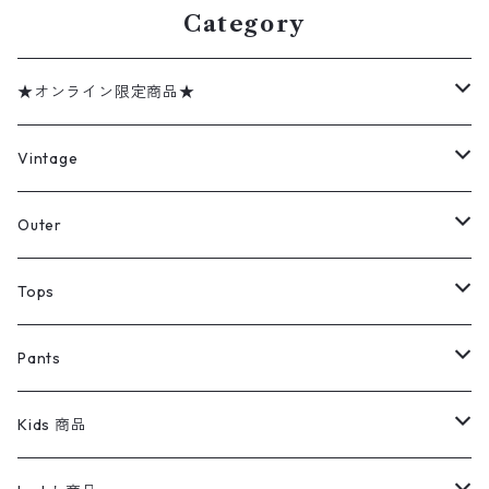
Category
★オンライン限定商品★
ミリタリーデッドストック
Vintage
アウター
Jacket
Outer
デニムジャケット
トップス
Tee
コート
Tops
ミリタリージャケット
半袖シャツ
パンツ
Sweat Shirts
デニムジャケット
Tシャツ
Pants
スイングトップ
長袖シャツ
デニムパンツ
REVERSE WEAVE
レディース
Pants
ミリタリージャケット
長袖シャツ
デニムパンツ
Kids 商品
カバーオール
Tシャツ・ロンT
ミリタリーパンツ
アウター
ブランドシャツ
501,505