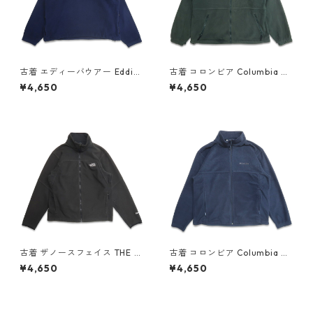
古着 エディーバウアー Eddie
古着 コロンビア Columbia フ
Bauer ハーフジップ フリース
リースジャケット グリーン 表
¥4,650
¥4,650
ジャケット ネイビー 表記：L
記：L gd408770n w60312
gd408556n w60216
古着 ザノースフェイス THE N
古着 コロンビア Columbia ジ
ORTH FACE WINDWALL フリ
ップアップ フリースジャケッ
¥4,650
¥4,650
ースジャケット ワンポイント
ト ネイビー 表記：XL gd40
ブラック 表記：M gd40872
8647n w60228
0n w60307