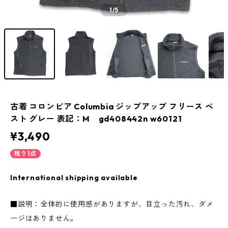
1
/5
古着 コロンビア Columbia ジップアップ フリース ベ
スト グレー 表記：M gd408442n w60121
¥3,490
残り1点
International shipping available
■説明：全体的に使用感がありますが、目立った汚れ、ダメ
ージはありません。