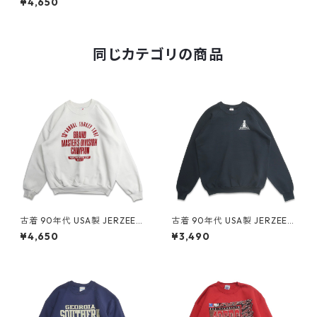
¥4,650
ー ネイビー 表記：XL gd40
8385n w60115
同じカテゴリの商品
古着 90年代 USA製 JERZEES
古着 90年代 USA製 JERZEES
ジャージーズ プリント スウェ
ジャージーズ 企業ロゴ プリン
¥4,650
¥3,490
ット トレーナー ホワイト 表
ト スウェット トレーナー ブラ
記：XL gd409095n w6041
ック 表記：XL gd409107n
4
w60415