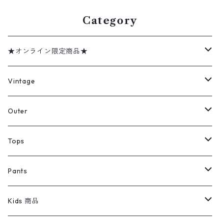
Category
★オンライン限定商品★
ミリタリーデッドストック
Vintage
アウター
Jacket
Outer
デニムジャケット
トップス
Tee
コート
Tops
ミリタリージャケット
半袖シャツ
パンツ
Sweat Shirts
デニムジャケット
Tシャツ
Pants
スイングトップ
長袖シャツ
デニムパンツ
REVERSE WEAVE
レディース
Pants
ミリタリージャケット
長袖シャツ
デニムパンツ
Kids 商品