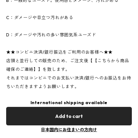
B：一般的なユーズド。使用感とダメージ、汚れがある
C：ダメージや目立つ汚れがある
D：ダメージや汚れの多い雰囲気系ユーズド
★★コンビニ決済/銀行振込をご利用のお客様へ★★
店頭と並行しての販売のため、ご注文後【【こちらから商品
確保のご連絡】】を致します。
それまではコンビニでのお支払い決済/銀行へのお振込をお待
ちいただきますようお願いします。
International shipping available
Add to cart
日本国内にお住まいの方向け