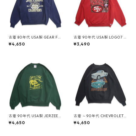
古着 80年代 USA製 GEAR FO
古着 90年代 USA製 LOGO7 N
R SPORTS カレッジ NCAA プ
FL サンフランシスコ フォーテ
¥4,650
¥3,490
リントスウェット トレーナー
ィーナイナーズ プリント スウ
ネイビー 表記：XL gd4092
ェット トレーナー レッド 表
28n w60427
記：XL gd409032n w604
08
古着 90年代 USA製 JERZEES
古着 ～90年代 CHEVROLET
ジャージーズ プリント スウェ
シボレー プリント スウェット
¥4,650
¥4,650
ット トレーナー グリーン 表
トレーナー ブラック 表記：-
記：XL gd409083n w6041
- gd408973n w60402
3