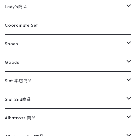
カバーオール
Tシャツ・ロンT
ミリタリーパンツ
アウター
ブランドシャツ
501,505
キッズ
Shirts
スウィングトップ
半袖シャツ
ミリタリーパンツ
Vintage
Lady's商品
アウトドア
ポロシャツ
ワークパンツ
トップス
ストライプシャツ
バギーズデニム
アウター
Tops
ライフスタイル雑貨
Ladies
アウトドアナイロンジャケット
ポロシャツ
チノパンツ
Tops
Tシャツ
Coordinate Set
ウールジャケット
スウェット・トレーナー
コーデュロイパンツ
ボトムス
コーデュロイシャツ
フレアデニム
トップス
Pants
ラグ・ブランケット
ブランド
Sweater
スポーツナイロンジャケット
スウェット・パーカ
イージーパンツ
Pants
ブラウス／シャツ／デザイントップス
Shoes
コート
パーカー
スウェットパンツ
ワンピース
スウェードシャツ
ブラックデニム
ボトムス
ラルフローレン
プリントスウェット
長袖
Goods
ワークジャケット
ベスト
スラックス
ベスト／キャミソール
22cm以下
Goods
ナイロンジャケット
セーター・カーディガン
ジャージパンツ
ウールシャツ
ワンピース
リーバイス
ロゴスウェット
半袖
Military
テーラードジャケット
セーター・カーディガン
ワークパンツ
スウェット
22.5cm
バンダナ
Slat 本店商品
ダウンジャケット・ベスト
スラックス
リネンシャツ
ロンパース
エルエルビーン
無地スウェット
アランセーター
ウールジャケット
フリース
コーデュロイパンツ
ニット
23cm
Outer
Slat 2nd商品
ベスト
オーバーオール・つなぎ
柄シャツ
アディダス
キャラスウェット
ウールセーター
ダウンジャケット
オーバーオール・つなぎ
ジャケット
23.5cm
Tee
アウター
Albatross 商品
コーチジャケット
チノパン
ワークシャツ
ナイキ
REVERSE WEAVE
コットン
ハンティングジャケット