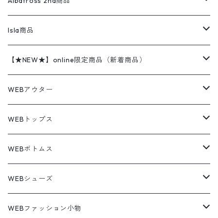
レザージャケット
ショーツ
スカート
24cm
Shirts
長袖シャツ
Vintage sweater
Albatross 2nd商品
フリースジャケット・ベスト
ウールパンツ
ミリタリー
チャンピオン
アクリル
アウトドアジャケット
S/S Shirts
アウトドアシャツ
Otherジャケット
Otherパンツ
パンツ(w30以下)
24.5cm
Sweat Shirts
半袖シャツ
Outer
70sアイテム
Isla商品
レザー
ペインターパンツ
ネルシャツ
カーハート
コート
L/S Shirts
ブランドシャツ
REVERSE WEAVE
アウトドアシャツ
Sailing Jacket
ワンピース
25cm
Sweater
スウェット シャツ
Other Tops
Marlboro
2点セットコーデ
【★NEW★】online限定商品（新着商品）
テーラードジャケット
ショートパンツ
ディッキーズ
ライトジャケット
デザインシャツ
ブランドシャツ
Swingtop
長袖
ブランドスウェット
Fleece tops
25.5cm
Fleece
パンツ
Sweat Shirts
GAP
Sweat Shirts
8月NEWアイテム（2026）
WEBアウター
ボアジャケット
イージーパンツ
ウールリッチ
ミリタリージャケット
リネンシャツ
リネンシャツ
Coat
半袖
プリントスウェット
Knit
リーバイス501 505
トップス
その他
26cm
Other Tops
Tシャツ
Hoodie
アウター
Knit
7月NEWアイテム（2026）
ジャケット
WEBトップス
ビンテージ
トミーヒルフィガー
ウールジャケット
コーデユロイシャツ
ハワイアンシャツ
Denim Jacket
ノースリーブ
アウトドアスウェット
Tailored Jacket
スラックス
パンツ
ワークジャケット
コート
プルオーバー
トップス
ミリタリージャケット
26.5cm
Pants
デッドストック ミリタリー
Tee
フリース
Military
6月NEWアイテム（2026）
コート
Tシャツ
WEBボトムス
その他
ノーティカ
ワークジャケット
ワークシャツ
デザインシャツ
Leather Jacket
無地スウェット
Gown
チノパンツ
スイングトップ
カーディガン
パンツ
フリースジャケット
Denim Pants
Band Tee
トップス
ムートン・レザーコート
映画・ムービーTシャツ
27cm
Shoes
フリース
Overall
セットアップ
Outer
5月NEWアイテム（2026）
ポンチョ
ポロシャツ
デニムパンツ
WEBシューズ
ノースフェイス
ダウンジャケット
ウールシャツ
ポロシャツ
Down jacket
アウトドアブランド
テーラードジャケット
ジャージ・トラックジャケット
Military Pants
Print Tee
パンツ
ウールコート
グラフィックTシャツ
Sneaker
テーラードジャケット
トップス
ボーダーポロシャツ
ストレートデニムパンツ
27.5cm
Goods
セーター
Shirts
トップス
Fleece
4月NEWアイテム（2026）
キャミソール・タンクトップ
ロングパンツ
スニーカー
WEBファッション小物
パタゴニア