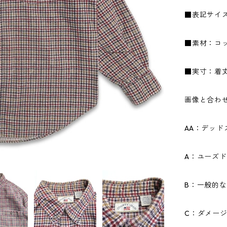
■表記サイ
■素材：コッ
■実寸：着丈7
画像と合わ
AA：デッ
A：ユーズ
B：一般的
C：ダメー