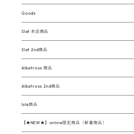
コート
パーカー
スウェットパンツ
ワンピース
スウェードシャツ
ブラックデニム
ボトムス
ラルフローレン
プリントスウェット
長袖
Goods
ワークジャケット
ベスト
スラックス
ベスト／キャミソール
22cm以下
Goods
ナイロンジャケット
セーター・カーディガン
ジャージパンツ
ウールシャツ
ワンピース
リーバイス
ロゴスウェット
半袖
Military
テーラードジャケット
セーター・カーディガン
ワークパンツ
スウェット
22.5cm
バンダナ
Slat 本店商品
ダウンジャケット・ベスト
スラックス
リネンシャツ
ロンパース
エルエルビーン
無地スウェット
アランセーター
ウールジャケット
フリース
コーデュロイパンツ
ニット
23cm
Outer
Slat 2nd商品
ベスト
オーバーオール・つなぎ
柄シャツ
アディダス
キャラスウェット
ウールセーター
ダウンジャケット
オーバーオール・つなぎ
ジャケット
23.5cm
Tee
アウター
Albatross 商品
コーチジャケット
チノパン
ワークシャツ
ナイキ
REVERSE WEAVE
コットン
ハンティングジャケット
レザージャケット
ショーツ
スカート
24cm
Shirts
長袖シャツ
Vintage sweater
Albatross 2nd商品
フリースジャケット・ベスト
ウールパンツ
ミリタリー
チャンピオン
アクリル
アウトドアジャケット
S/S Shirts
アウトドアシャツ
Otherジャケット
Otherパンツ
パンツ(w30以下)
24.5cm
Sweat Shirts
半袖シャツ
Outer
70sアイテム
Isla商品
レザー
ペインターパンツ
ネルシャツ
カーハート
コート
L/S Shirts
ブランドシャツ
REVERSE WEAVE
アウトドアシャツ
Sailing Jacket
ワンピース
25cm
Sweater
スウェット シャツ
Other Tops
Marlboro
2点セットコーデ
【★NEW★】online限定商品（新着商品）
テーラードジャケット
ショートパンツ
ディッキーズ