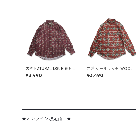
古着 NATURAL ISSUE 総柄
古着 ウールリッチ WOOLR
ボタンダウンシャツ 長袖シ
CH 総柄 アニマル ボタンダ
¥3,490
¥3,490
ャツ 表記：M gd409305
ウンシャツ 長袖シャツ 表
n w60505
記：M gd409307n w60
05
★オンライン限定商品★