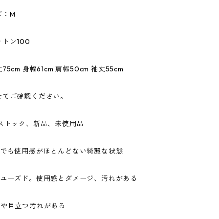
ズ：M
トン100
5cm 身幅61cm 肩幅50cm 袖丈55cm
せてご確認ください。
ドストック、新品、未使用品
ドでも使用感がほとんどない綺麗な状態
なユーズド。使用感とダメージ、汚れがある
ジや目立つ汚れがある