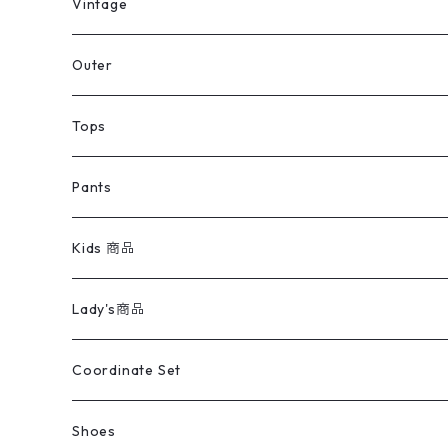
ミリタリーデッドストック
Vintage
アウター
Jacket
Outer
デニムジャケット
トップス
Tee
コート
Tops
ミリタリージャケット
半袖シャツ
パンツ
Sweat Shirts
デニムジャケット
Tシャツ
Pants
スイングトップ
長袖シャツ
デニムパンツ
REVERSE WEAVE
レディース
Pants
ミリタリージャケット
長袖シャツ
デニムパンツ
Kids 商品
カバーオール
Tシャツ・ロンT
ミリタリーパンツ
アウター
ブランドシャツ
501,505
キッズ
Shirts
スウィングトップ
半袖シャツ
ミリタリーパンツ
Vintage
Lady's商品
アウトドア
ポロシャツ
ワークパンツ
トップス
ストライプシャツ
バギーズデニム
アウター
Tops
ライフスタイル雑貨
Ladies
アウトドアナイロンジャケット
ポロシャツ
チノパンツ
Tops
Tシャツ
Coordinate Set
ウールジャケット
スウェット・トレーナー
コーデュロイパンツ
ボトムス
コーデュロイシャツ
フレアデニム
トップス
Pants
ラグ・ブランケット
ブランド
Sweater
スポーツナイロンジャケット
スウェット・パーカ
イージーパンツ
Pants
ブラウス／シャツ／デザイントップス
Shoes