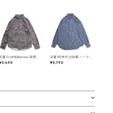
古着 Croft&Barrow 総柄 ア
古着 90年代 USA製 ノーテ
ニマル ハンティングシャツ
ィカ NAUTICA レーヨン ボ
¥3,490
¥5,790
ボタンダウンシャツ 長袖シ
タンダウンシャツ 長袖シャ
ャツ 表記：S gd409091n
ツ チェック 表記：L gd40
w60414
9559n w60528