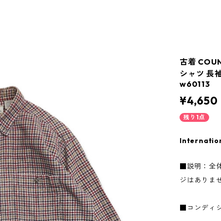
古着 COU
シャツ 長袖
w60113
¥4,650
残り1点
Internatio
■説明：全
ジはありま
■コンディ