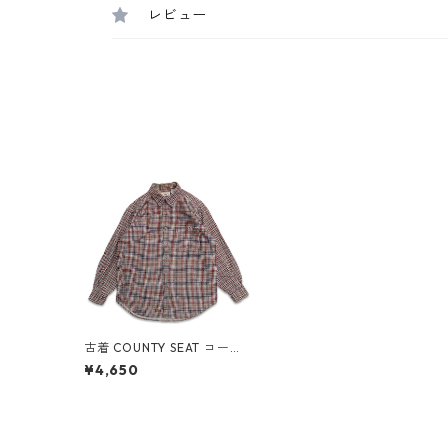
レビュー
古着 COUNTY SEAT コーデ
ュロイシャツ ボタンダウン
¥4,650
シャツ 長袖シャツ チェック
表記：M gd408361n w60
113