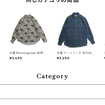
I
古着 Munsingwear 総柄 フ
古着 ウールリッチ WOOLRI
ィッシング 魚 ボタンダウン
CH ネルシャツ 長袖シャツ
¥3,490
¥3,490
シャツ 長袖シャツ 表記：L
チェック 表記：M TALL g
5
gd409306n w60505
d408870n w60323
Category