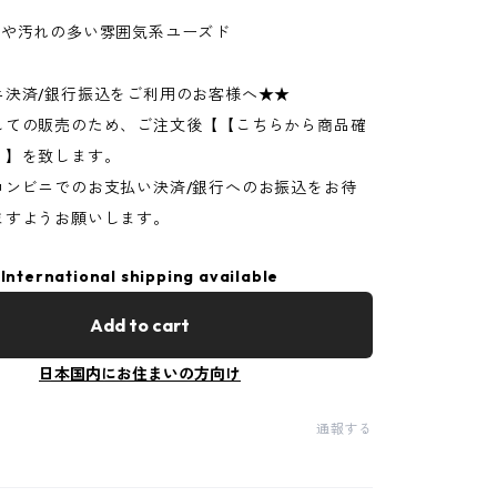
ジや汚れの多い雰囲気系ユーズド
ニ決済/銀行振込をご利用のお客様へ★★
しての販売のため、ご注文後【【こちらから商品確
】】を致します。
コンビニでのお支払い決済/銀行へのお振込をお待
ますようお願いします。
International shipping available
Add to cart
日本国内にお住まいの方向け
通報する