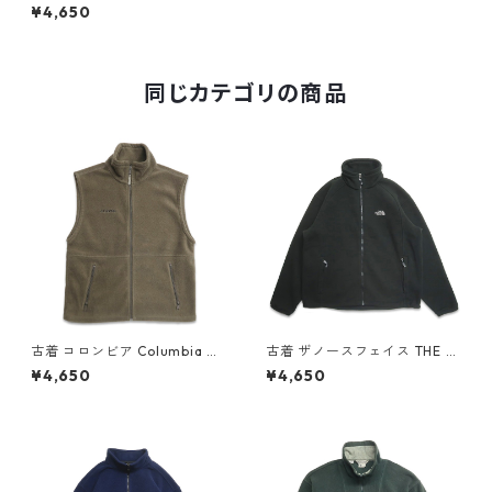
プアップ フリースジャケット
¥4,650
グリーン 表記：S-REG gd4
08341n w60110
同じカテゴリの商品
古着 コロンビア Columbia ジ
古着 ザノースフェイス THE N
ップアップ フリース ベスト ブ
ORTH FACE フリースジャケッ
¥4,650
¥4,650
ラウン系 表記：M gd40854
ト ワンポイント ブラック 表
2n w60214
記：XL gd408557n w60216