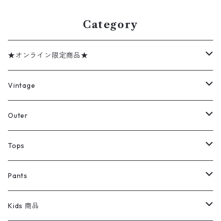
0n w60307
Category
★オンライン限定商品★
ミリタリーデッドストック
Vintage
アウター
Jacket
Outer
デニムジャケット
トップス
Tee
コート
Tops
ミリタリージャケット
半袖シャツ
パンツ
Sweat Shirts
デニムジャケット
Tシャツ
Pants
スイングトップ
長袖シャツ
デニムパンツ
REVERSE WEAVE
レディース
Pants
ミリタリージャケット
長袖シャツ
デニムパンツ
Kids 商品