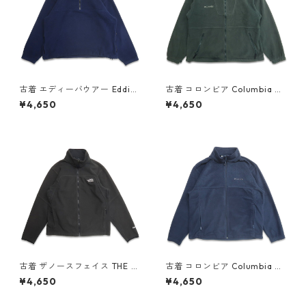
古着 エディーバウアー Eddie
古着 コロンビア Columbia フ
Bauer ハーフジップ フリース
リースジャケット グリーン 表
¥4,650
¥4,650
ジャケット ネイビー 表記：L
記：L gd408770n w60312
gd408556n w60216
古着 ザノースフェイス THE N
古着 コロンビア Columbia ジ
ORTH FACE WINDWALL フリ
ップアップ フリースジャケッ
¥4,650
¥4,650
ースジャケット ワンポイント
ト ネイビー 表記：XL gd40
ブラック 表記：M gd40872
8647n w60228