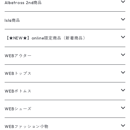
ハンティングジャケット
レザージャケット
ショーツ
スカート
24cm
Shirts
長袖シャツ
Vintage sweater
Albatross 2nd商品
フリースジャケット・ベスト
ウールパンツ
ミリタリー
チャンピオン
アクリル
アウトドアジャケット
S/S Shirts
アウトドアシャツ
Otherジャケット
Otherパンツ
パンツ(w30以下)
24.5cm
Sweat Shirts
半袖シャツ
Outer
70sアイテム
Isla商品
レザー
ペインターパンツ
ネルシャツ
カーハート
コート
L/S Shirts
ブランドシャツ
REVERSE WEAVE
アウトドアシャツ
Sailing Jacket
ワンピース
25cm
Sweater
スウェット シャツ
Other Tops
Marlboro
2点セットコーデ
【★NEW★】online限定商品（新着商品）
テーラードジャケット
ショートパンツ
ディッキーズ
ライトジャケット
デザインシャツ
ブランドシャツ
Swingtop
長袖
ブランドスウェット
Fleece tops
25.5cm
Fleece
パンツ
Sweat Shirts
GAP
Sweat Shirts
8月NEWアイテム（2026）
WEBアウター
ボアジャケット
イージーパンツ
ウールリッチ
ミリタリージャケット
リネンシャツ
リネンシャツ
Coat
半袖
プリントスウェット
Knit
リーバイス501 505
トップス
その他
26cm
Other Tops
Tシャツ
Hoodie
アウター
Knit
7月NEWアイテム（2026）
ジャケット
WEBトップス
ビンテージ
トミーヒルフィガー
ウールジャケット
コーデユロイシャツ
ハワイアンシャツ
Denim Jacket
ノースリーブ
アウトドアスウェット
Tailored Jacket
スラックス
パンツ
ワークジャケット
コート
プルオーバー
トップス
ミリタリージャケット
26.5cm
Pants
デッドストック ミリタリー
Tee
フリース
Military
6月NEWアイテム（2026）
コート
Tシャツ
WEBボトムス
その他
ノーティカ
ワークジャケット
ワークシャツ
デザインシャツ
Leather Jacket
無地スウェット
Gown
チノパンツ
スイングトップ
カーディガン
パンツ
フリースジャケット
Denim Pants
Band Tee
トップス
ムートン・レザーコート
映画・ムービーTシャツ
27cm
Shoes
フリース
Overall
セットアップ
Outer
5月NEWアイテム（2026）
ポンチョ
ポロシャツ
デニムパンツ
WEBシューズ
ノースフェイス
ダウンジャケット
ウールシャツ
ポロシャツ
Down jacket
アウトドアブランド
テーラードジャケット
ジャージ・トラックジャケット
Military Pants
Print Tee
パンツ
ウールコート
グラフィックTシャツ
Sneaker
テーラードジャケット
トップス
ボーダーポロシャツ
ストレートデニムパンツ
27.5cm
Goods
セーター
Shirts
トップス
Fleece
4月NEWアイテム（2026）
キャミソール・タンクトップ
ロングパンツ
スニーカー
WEBファッション小物
パタゴニア