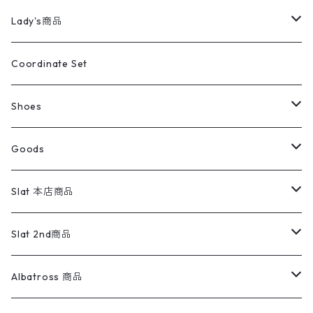
カバーオール
Tシャツ・ロンT
ミリタリーパンツ
アウター
ブランドシャツ
501,505
キッズ
Shirts
スウィングトップ
半袖シャツ
ミリタリーパンツ
Vintage
Lady's商品
アウトドア
ポロシャツ
ワークパンツ
トップス
ストライプシャツ
バギーズデニム
アウター
Tops
ライフスタイル雑貨
Ladies
アウトドアナイロンジャケット
ポロシャツ
チノパンツ
Tops
Tシャツ
Coordinate Set
ウールジャケット
スウェット・トレーナー
コーデュロイパンツ
ボトムス
コーデュロイシャツ
フレアデニム
トップス
Pants
ラグ・ブランケット
ブランド
Sweater
スポーツナイロンジャケット
スウェット・パーカ
イージーパンツ
Pants
ブラウス／シャツ／デザイントップス
Shoes
コート
パーカー
スウェットパンツ
ワンピース
スウェードシャツ
ブラックデニム
ボトムス
ラルフローレン
プリントスウェット
長袖
Goods
ワークジャケット
ベスト
スラックス
ベスト／キャミソール
22cm以下
Goods
ナイロンジャケット
セーター・カーディガン
ジャージパンツ
ウールシャツ
ワンピース
リーバイス
ロゴスウェット
半袖
Military
テーラードジャケット
セーター・カーディガン
ワークパンツ
スウェット
22.5cm
バンダナ
Slat 本店商品
ダウンジャケット・ベスト
スラックス
リネンシャツ
ロンパース
エルエルビーン
無地スウェット
アランセーター
ウールジャケット
フリース
コーデュロイパンツ
ニット
23cm
Outer
Slat 2nd商品
ベスト
オーバーオール・つなぎ
柄シャツ
アディダス
キャラスウェット
ウールセーター
ダウンジャケット
オーバーオール・つなぎ
ジャケット
23.5cm
Tee
アウター
Albatross 商品
コーチジャケット
チノパン
ワークシャツ
ナイキ
REVERSE WEAVE
コットン