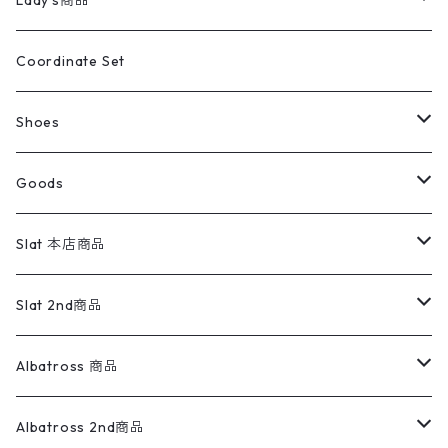
Lady's商品
アウトドア
ポロシャツ
ワークパンツ
トップス
ストライプシャツ
バギーズデニム
アウター
Tops
ライフスタイル雑貨
Ladies
アウトドアナイロンジャケット
ポロシャツ
チノパンツ
Tops
Tシャツ
Coordinate Set
ウールジャケット
スウェット・トレーナー
コーデュロイパンツ
ボトムス
コーデュロイシャツ
フレアデニム
トップス
Pants
ラグ・ブランケット
ブランド
Sweater
スポーツナイロンジャケット
スウェット・パーカ
イージーパンツ
Pants
ブラウス／シャツ／デザイントップス
Shoes
コート
パーカー
スウェットパンツ
ワンピース
スウェードシャツ
ブラックデニム
ボトムス
ラルフローレン
プリントスウェット
長袖
Goods
ワークジャケット
ベスト
スラックス
ベスト／キャミソール
22cm以下
Goods
ナイロンジャケット
セーター・カーディガン
ジャージパンツ
ウールシャツ
ワンピース
リーバイス
ロゴスウェット
半袖
Military
テーラードジャケット
セーター・カーディガン
ワークパンツ
スウェット
22.5cm
バンダナ
Slat 本店商品
ダウンジャケット・ベスト
スラックス
リネンシャツ
ロンパース
エルエルビーン
無地スウェット
アランセーター
ウールジャケット
フリース
コーデュロイパンツ
ニット
23cm
Outer
Slat 2nd商品
ベスト
オーバーオール・つなぎ
柄シャツ
アディダス
キャラスウェット
ウールセーター
ダウンジャケット
オーバーオール・つなぎ
ジャケット
23.5cm
Tee
アウター
Albatross 商品
コーチジャケット
チノパン
ワークシャツ
ナイキ
REVERSE WEAVE
コットン
ハンティングジャケット
レザージャケット
ショーツ
スカート
24cm
Shirts
長袖シャツ
Vintage sweater
Albatross 2nd商品
フリースジャケット・ベスト
ウールパンツ