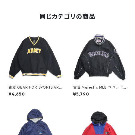
表記：L gd408305n w6010
7
同じカテゴリの商品
古着 GEAR FOR SPORTS AR
古着 Majestic MLB コロラド
MY Vネック ウォームアップジ
ロッキーズ 刺繡 ナイロンジャ
¥4,650
¥5,790
ャケット プルオーバージャケ
ケット ジップアップジャケッ
ット ポケット付き ブラック 表
ト ブラック 表記：L gd408
記：M gd409145n w60418
817n w60317