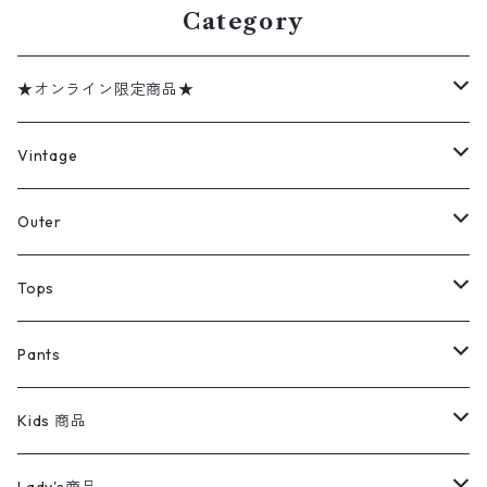
Category
★オンライン限定商品★
ミリタリーデッドストック
Vintage
アウター
Jacket
Outer
デニムジャケット
トップス
Tee
コート
Tops
ミリタリージャケット
半袖シャツ
パンツ
Sweat Shirts
デニムジャケット
Tシャツ
Pants
スイングトップ
長袖シャツ
デニムパンツ
REVERSE WEAVE
レディース
Pants
ミリタリージャケット
長袖シャツ
デニムパンツ
Kids 商品
カバーオール
Tシャツ・ロンT
ミリタリーパンツ
アウター
ブランドシャツ
501,505
キッズ
Shirts
スウィングトップ
半袖シャツ
ミリタリーパンツ
Vintage