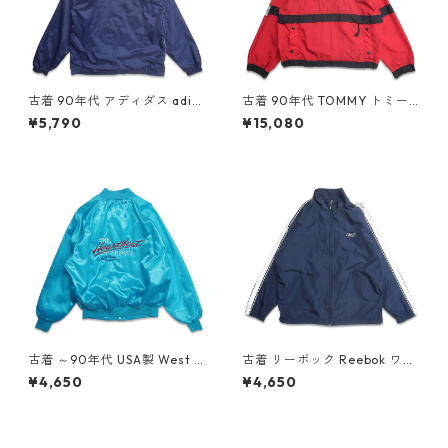
古着 90年代 アディダス adid
古着 90年代 TOMMY トミー
as ナイロン パーカージャケッ
ヒルフィガー ナイロン アノラ
¥5,790
¥15,080
ト ネイビー 表記：M gd408
ックパーカー ナイロンジャケ
953n w60331
ット 表記：XL gd408675n
w60303
古着 ～90年代 USA製 West A
古着 リーボック Reebok ワン
rk シボレー Heartbeat of A
ポイント ジップアップジャケ
¥4,650
¥4,650
merica 刺繍 ナイロンジャケ
ット ポリエステルジャケット
ット ナイロンスタジャン ブル
ネイビー 表記：L gd409113
ゾン 表記：XL gd408816n
n w60416
w60317