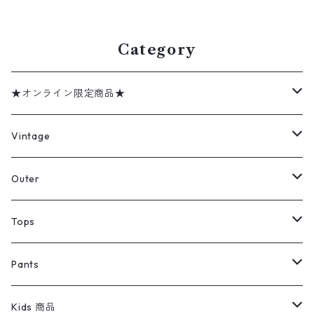
30 gd408404n w60117
3n w60115
Category
★オンライン限定商品★
ミリタリーデッドストック
Vintage
アウター
Jacket
Outer
デニムジャケット
トップス
Tee
コート
Tops
ミリタリージャケット
半袖シャツ
パンツ
Sweat Shirts
デニムジャケット
Tシャツ
Pants
スイングトップ
長袖シャツ
デニムパンツ
REVERSE WEAVE
レディース
Pants
ミリタリージャケット
長袖シャツ
デニムパンツ
Kids 商品