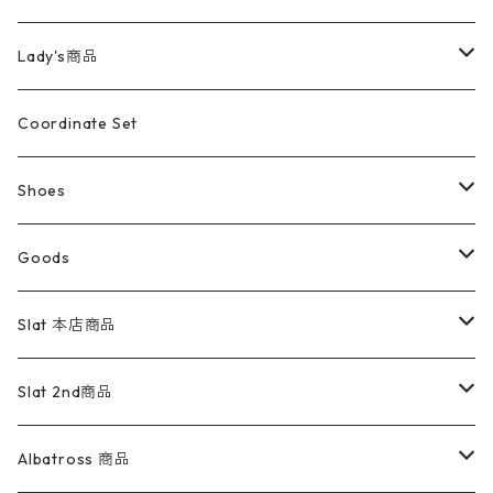
カバーオール
Tシャツ・ロンT
ミリタリーパンツ
アウター
ブランドシャツ
501,505
キッズ
Shirts
スウィングトップ
半袖シャツ
ミリタリーパンツ
Vintage
Lady's商品
アウトドア
ポロシャツ
ワークパンツ
トップス
ストライプシャツ
バギーズデニム
アウター
Tops
ライフスタイル雑貨
Ladies
アウトドアナイロンジャケット
ポロシャツ
チノパンツ
Tops
Tシャツ
Coordinate Set
ウールジャケット
スウェット・トレーナー
コーデュロイパンツ
ボトムス
コーデュロイシャツ
フレアデニム
トップス
Pants
ラグ・ブランケット
ブランド
Sweater
スポーツナイロンジャケット
スウェット・パーカ
イージーパンツ
Pants
ブラウス／シャツ／デザイントップス
Shoes
コート
パーカー
スウェットパンツ
ワンピース
スウェードシャツ
ブラックデニム
ボトムス
ラルフローレン
プリントスウェット
長袖
Goods
ワークジャケット
ベスト
スラックス
ベスト／キャミソール
22cm以下
Goods
ナイロンジャケット
セーター・カーディガン
ジャージパンツ
ウールシャツ
ワンピース
リーバイス
ロゴスウェット
半袖
Military
テーラードジャケット
セーター・カーディガン
ワークパンツ
スウェット
22.5cm
バンダナ
Slat 本店商品
ダウンジャケット・ベスト
スラックス
リネンシャツ
ロンパース
エルエルビーン
無地スウェット
アランセーター
ウールジャケット
フリース
コーデュロイパンツ
ニット
23cm
Outer
Slat 2nd商品
ベスト
オーバーオール・つなぎ
柄シャツ
アディダス
キャラスウェット
ウールセーター
ダウンジャケット
オーバーオール・つなぎ
ジャケット
23.5cm
Tee
アウター
Albatross 商品
コーチジャケット
チノパン
ワークシャツ