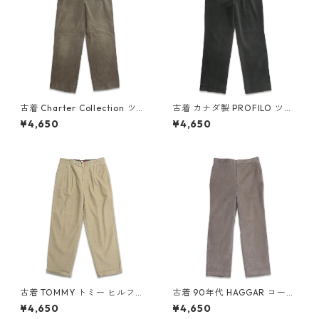
古着 Charter Collection ツー
古着 カナダ製 PROFILO ツー
タック 太畝 コーデュロイパン
タック 太畝 コーデュロイパン
¥4,650
¥4,650
ツ ブラウン系 表記：-- gd4
ツ 表記：W34L42？ gd408
08438n w60121
405n w60117
古着 TOMMY トミー ヒルフィ
古着 90年代 HAGGAR コーデ
ガー ツータック コーデュロイ
ュロイパンツ チャコールグレ
¥4,650
¥4,650
パンツ ベージュ 表記：W34L
ー 表記：W34L31 gd40838