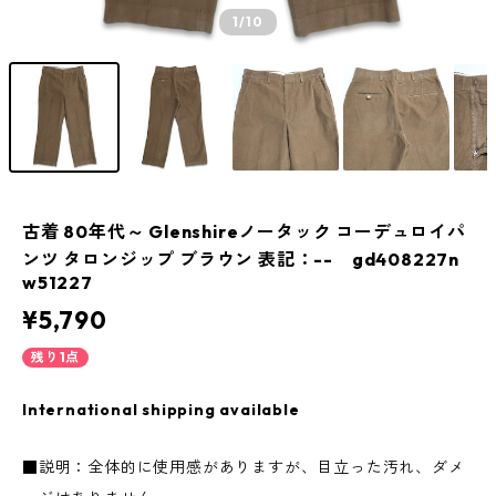
1
/10
古着 80年代～ Glenshireノータック コーデュロイパ
ンツ タロンジップ ブラウン 表記：-- gd408227n
w51227
¥5,790
残り1点
International shipping available
■説明：全体的に使用感がありますが、目立った汚れ、ダメ