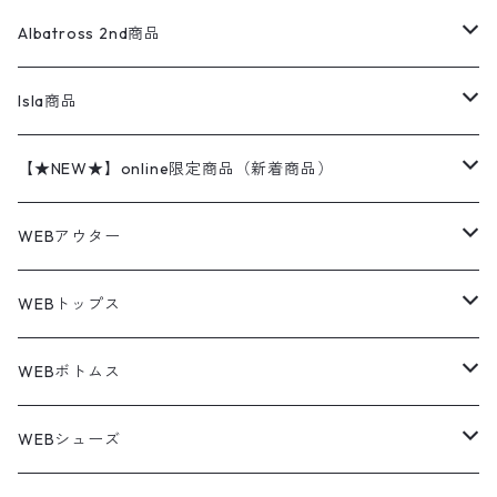
ナイキ
REVERSE WEAVE
コットン
ハンティングジャケット
レザージャケット
ショーツ
スカート
24cm
Shirts
長袖シャツ
Vintage sweater
Albatross 2nd商品
フリースジャケット・ベスト
ウールパンツ
ミリタリー
チャンピオン
アクリル
アウトドアジャケット
S/S Shirts
アウトドアシャツ
Otherジャケット
Otherパンツ
パンツ(w30以下)
24.5cm
Sweat Shirts
半袖シャツ
Outer
70sアイテム
Isla商品
レザー
ペインターパンツ
ネルシャツ
カーハート
コート
L/S Shirts
ブランドシャツ
REVERSE WEAVE
アウトドアシャツ
Sailing Jacket
ワンピース
25cm
Sweater
スウェット シャツ
Other Tops
Marlboro
2点セットコーデ
【★NEW★】online限定商品（新着商品）
テーラードジャケット
ショートパンツ
ディッキーズ
ライトジャケット
デザインシャツ
ブランドシャツ
Swingtop
長袖
ブランドスウェット
Fleece tops
25.5cm
Fleece
パンツ
Sweat Shirts
GAP
Sweat Shirts
8月NEWアイテム（2026）
WEBアウター
ボアジャケット
イージーパンツ
ウールリッチ
ミリタリージャケット
リネンシャツ
リネンシャツ
Coat
半袖
プリントスウェット
Knit
リーバイス501 505
トップス
その他
26cm
Other Tops
Tシャツ
Hoodie
アウター
Knit
7月NEWアイテム（2026）
ジャケット
WEBトップス
ビンテージ
トミーヒルフィガー
ウールジャケット
コーデユロイシャツ
ハワイアンシャツ
Denim Jacket
ノースリーブ
アウトドアスウェット
Tailored Jacket
スラックス
パンツ
ワークジャケット
コート
プルオーバー
トップス
ミリタリージャケット
26.5cm
Pants
デッドストック ミリタリー
Tee
フリース
Military
6月NEWアイテム（2026）
コート
Tシャツ
WEBボトムス
その他
ノーティカ
ワークジャケット
ワークシャツ
デザインシャツ
Leather Jacket
無地スウェット
Gown
チノパンツ
スイングトップ
カーディガン
パンツ
フリースジャケット
Denim Pants
Band Tee
トップス
ムートン・レザーコート
映画・ムービーTシャツ
27cm
Shoes
フリース
Overall
セットアップ
Outer
5月NEWアイテム（2026）
ポンチョ
ポロシャツ
デニムパンツ
WEBシューズ
ノースフェイス
ダウンジャケット
ウールシャツ
ポロシャツ
Down jacket
アウトドアブランド
テーラードジャケット
ジャージ・トラックジャケット