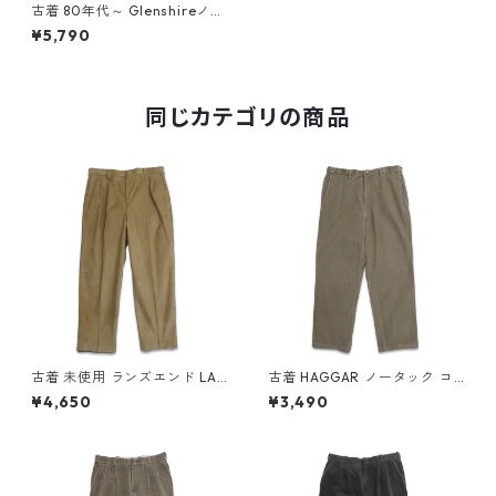
古着 80年代～ Glenshireノー
タック コーデュロイパンツ タ
¥5,790
ロンジップ ブラウン 表記：-
- gd408227n w51227
同じカテゴリの商品
古着 未使用 ランズエンド LAN
古着 HAGGAR ノータック コ
DS'END コーデュロイパンツ
ーデュロイパンツ ブラウン系
¥4,650
¥3,490
ツータック ブラウン系 表記：
表記：W34L30 gd408548n
35 gd408549n w60216
w60216