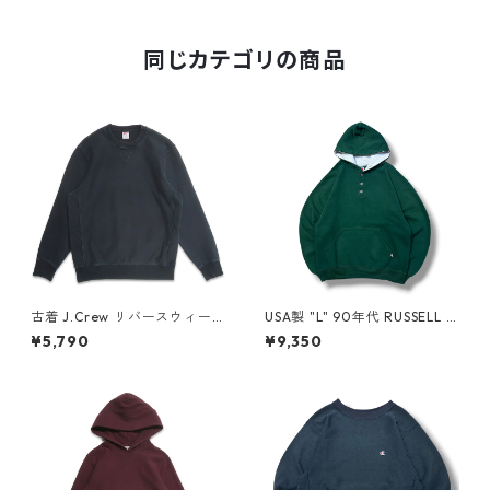
ー ネイビー 表記：XL gd40
8188n w51224
同じカテゴリの商品
古着 J.Crew リバースウィー
USA製 "L" 90年代 RUSSELL A
ブタイプ 無地 スウェット トレ
THLETIC ラッセル ヘンリーネ
¥5,790
¥9,350
ーナー ブラック 表記：L gd
ック プルオーバー フーディー
408603n w60221
グリーン 緑 古着 古着屋 高円
寺 ビンテージ n60407