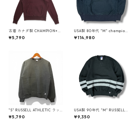
古着 カナダ製 CHAMPION×T
USA製 80年代 "M" champion
ODO SNYDER チャンピオン
チャンピオン スウェットシャ
¥5,790
¥114,980
リバースウィーブ スウェット
ツ リバースウィーブ two ton
パーカー トレーナー バーガン
e 黒 ブラック ネイビー古着 古
ディ 表記：S gd408617n w6
着屋 高円寺 ビンテージ n607
0224
27
"S" RUSSELL ATHLETIC ラッ
USA製 90年代 "M" RUSSELL
セル 無地スウェット 黒 ブラッ
ATHLETIC 無地スウェット リ
¥5,790
¥9,350
ク 古着 古着屋 高円寺 ビンテ
メイク 黒 ブラック 古着 古着
ージ n60420
屋 高円寺 ビンテージ n60408