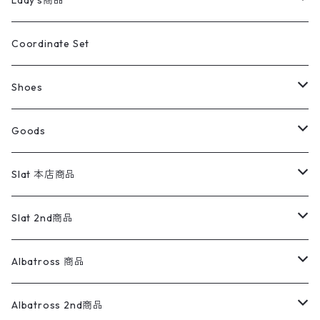
Lady's商品
アウトドア
ポロシャツ
ワークパンツ
トップス
ストライプシャツ
バギーズデニム
アウター
Tops
ライフスタイル雑貨
Ladies
アウトドアナイロンジャケット
ポロシャツ
チノパンツ
Tops
Tシャツ
Coordinate Set
ウールジャケット
スウェット・トレーナー
コーデュロイパンツ
ボトムス
コーデュロイシャツ
フレアデニム
トップス
Pants
ラグ・ブランケット
ブランド
Sweater
スポーツナイロンジャケット
スウェット・パーカ
イージーパンツ
Pants
ブラウス／シャツ／デザイントップス
Shoes
コート
パーカー
スウェットパンツ
ワンピース
スウェードシャツ
ブラックデニム
ボトムス
ラルフローレン
プリントスウェット
長袖
Goods
ワークジャケット
ベスト
スラックス
ベスト／キャミソール
22cm以下
Goods
ナイロンジャケット
セーター・カーディガン
ジャージパンツ
ウールシャツ
ワンピース
リーバイス
ロゴスウェット
半袖
Military
テーラードジャケット
セーター・カーディガン
ワークパンツ
スウェット
22.5cm
バンダナ
Slat 本店商品
ダウンジャケット・ベスト
スラックス
リネンシャツ
ロンパース
エルエルビーン
無地スウェット
アランセーター
ウールジャケット
フリース
コーデュロイパンツ
ニット
23cm
Outer
Slat 2nd商品
ベスト
オーバーオール・つなぎ
柄シャツ
アディダス
キャラスウェット
ウールセーター
ダウンジャケット
オーバーオール・つなぎ
ジャケット
23.5cm
Tee
アウター
Albatross 商品
コーチジャケット
チノパン
ワークシャツ
ナイキ
REVERSE WEAVE
コットン
ハンティングジャケット
レザージャケット
ショーツ
スカート
24cm
Shirts
長袖シャツ
Vintage sweater
Albatross 2nd商品
フリースジャケット・ベスト
ウールパンツ