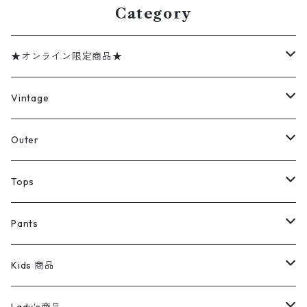
Category
★オンライン限定商品★
ミリタリーデッドストック
Vintage
アウター
Jacket
Outer
デニムジャケット
トップス
Tee
コート
Tops
ミリタリージャケット
半袖シャツ
パンツ
Sweat Shirts
デニムジャケット
Tシャツ
Pants
スイングトップ
長袖シャツ
デニムパンツ
REVERSE WEAVE
レディース
Pants
ミリタリージャケット
長袖シャツ
デニムパンツ
Kids 商品
カバーオール
Tシャツ・ロンT
ミリタリーパンツ
アウター
ブランドシャツ
501,505
キッズ
Shirts
スウィングトップ
半袖シャツ
ミリタリーパンツ
Vintage