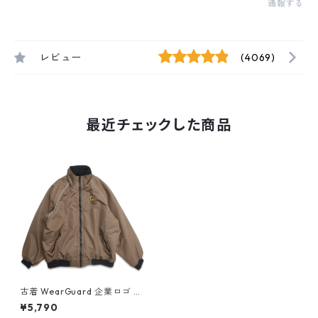
通報する
レビュー
(4069)
最近チェックした商品
古着 WearGuard 企業ロゴ UP
S プリント 裏地フリース ジッ
¥5,790
プアップジャケット ブルゾン