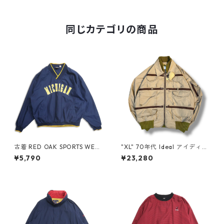
ブラウン系 表記：XL gd408
180n w51223
同じカテゴリの商品
古着 RED OAK SPORTS WEA
"XL" 70年代 Ideal アイディー
R カレッジ 刺繍 Vネック ウォ
ル フィッシングジャケット ベ
¥5,790
¥23,280
ームアップジャケット プルオ
ージュ 古着 古着屋 高円寺 ビ
ーバージャケット ネイビー 表
ンテージ n60311
記：XL gd408855n w6032
0