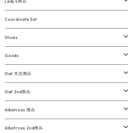
キッズ
Shirts
スウィングトップ
半袖シャツ
ミリタリーパンツ
Vintage
Lady's商品
アウトドア
ポロシャツ
ワークパンツ
トップス
ストライプシャツ
バギーズデニム
アウター
Tops
ライフスタイル雑貨
Ladies
アウトドアナイロンジャケット
ポロシャツ
チノパンツ
Tops
Tシャツ
Coordinate Set
ウールジャケット
スウェット・トレーナー
コーデュロイパンツ
ボトムス
コーデュロイシャツ
フレアデニム
トップス
Pants
ラグ・ブランケット
ブランド
Sweater
スポーツナイロンジャケット
スウェット・パーカ
イージーパンツ
Pants
ブラウス／シャツ／デザイントップス
Shoes
コート
パーカー
スウェットパンツ
ワンピース
スウェードシャツ
ブラックデニム
ボトムス
ラルフローレン
プリントスウェット
長袖
Goods
ワークジャケット
ベスト
スラックス
ベスト／キャミソール
22cm以下
Goods
ナイロンジャケット
セーター・カーディガン
ジャージパンツ
ウールシャツ
ワンピース
リーバイス
ロゴスウェット
半袖
Military
テーラードジャケット
セーター・カーディガン
ワークパンツ
スウェット
22.5cm
バンダナ
Slat 本店商品
ダウンジャケット・ベスト
スラックス
リネンシャツ
ロンパース
エルエルビーン
無地スウェット
アランセーター
ウールジャケット
フリース
コーデュロイパンツ
ニット
23cm
Outer
Slat 2nd商品
ベスト
オーバーオール・つなぎ
柄シャツ
アディダス
キャラスウェット
ウールセーター
ダウンジャケット
オーバーオール・つなぎ
ジャケット
23.5cm
Tee
アウター
Albatross 商品
コーチジャケット
チノパン
ワークシャツ
ナイキ
REVERSE WEAVE
コットン
ハンティングジャケット
レザージャケット
ショーツ
スカート
24cm
Shirts
長袖シャツ
Vintage sweater
Albatross 2nd商品
フリースジャケット・ベスト