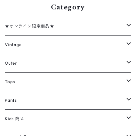
Category
★オンライン限定商品★
ミリタリーデッドストック
Vintage
アウター
Jacket
Outer
デニムジャケット
トップス
Tee
コート
Tops
ミリタリージャケット
半袖シャツ
パンツ
Sweat Shirts
デニムジャケット
Tシャツ
Pants
スイングトップ
長袖シャツ
デニムパンツ
REVERSE WEAVE
レディース
Pants
ミリタリージャケット
長袖シャツ
デニムパンツ
Kids 商品
カバーオール
Tシャツ・ロンT
ミリタリーパンツ
アウター
ブランドシャツ
501,505