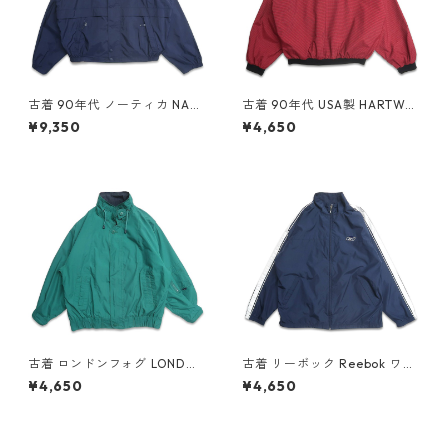
古着 90年代 ノーティカ NAU
古着 90年代 USA製 HARTWEL
TICA セーリングジャケット ジ
L コカ・コーラ 刺繍 千鳥格子
¥9,350
¥4,650
ップアップジャケット ネイビ
Vネック ウォームアップジャ
ー 表記：XXL gd408831n w
ケット プルオーバージャケッ
60318
ト 表記：XL gd409013n w6
0406
古着 ロンドンフォグ LONDON
古着 リーボック Reebok ワン
FOG ジップアップジャケット
ポイント ジップアップジャケ
¥4,650
¥4,650
ブルゾン グリーン系 表記：L
ット ポリエステルジャケット
gd409132n w60417
ネイビー 表記：L gd409113
n w60416