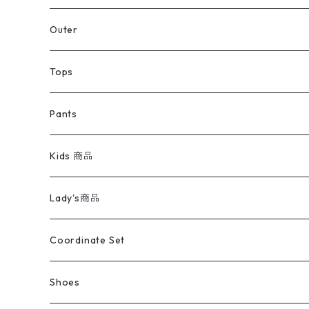
アウター
Jacket
Outer
デニムジャケット
トップス
Tee
コート
Tops
ミリタリージャケット
半袖シャツ
パンツ
Sweat Shirts
デニムジャケット
Tシャツ
Pants
スイングトップ
長袖シャツ
デニムパンツ
REVERSE WEAVE
レディース
Pants
ミリタリージャケット
長袖シャツ
デニムパンツ
Kids 商品
カバーオール
Tシャツ・ロンT
ミリタリーパンツ
アウター
ブランドシャツ
501,505
キッズ
Shirts
スウィングトップ
半袖シャツ
ミリタリーパンツ
Vintage
Lady's商品
アウトドア
ポロシャツ
ワークパンツ
トップス
ストライプシャツ
バギーズデニム
アウター
Tops
ライフスタイル雑貨
Ladies
アウトドアナイロンジャケット
ポロシャツ
チノパンツ
Tops
Tシャツ
Coordinate Set
ウールジャケット
スウェット・トレーナー
コーデュロイパンツ
ボトムス
コーデュロイシャツ
フレアデニム
トップス
Pants
ラグ・ブランケット
ブランド
Sweater
スポーツナイロンジャケット
スウェット・パーカ
イージーパンツ
Pants
ブラウス／シャツ／デザイントップス
Shoes
コート
パーカー