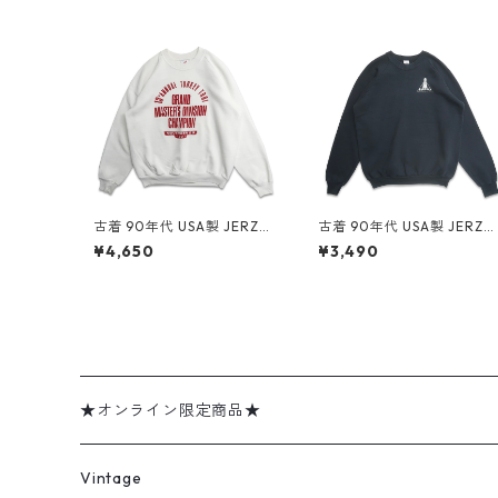
古着 90年代 USA製 JERZEE
古着 90年代 USA製 JERZE
S ジャージーズ プリント ス
S ジャージーズ 企業ロゴ プ
¥4,650
¥3,490
ウェット トレーナー ホワイ
リント スウェット トレーナ
ト 表記：XL gd409095n
ー ブラック 表記：XL gd
w60414
09107n w60415
★オンライン限定商品★
ミリタリーデッドストック
Vintage