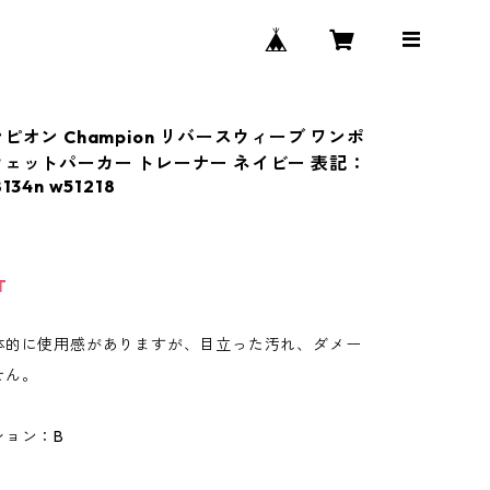
ピオン Champion リバースウィーブ ワンポ
ウェットパーカー トレーナー ネイビー 表記：
134n w51218
T
体的に使用感がありますが、目立った汚れ、ダメー
せん。
ション：B