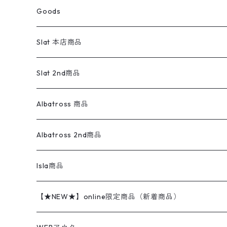
スウェットパンツ
ワンピース
スウェードシャツ
ブラックデニム
ボトムス
ラルフローレン
プリントスウェット
長袖
Goods
ワークジャケット
ベスト
スラックス
ベスト／キャミソール
22cm以下
Goods
ナイロンジャケット
セーター・カーディガン
ジャージパンツ
ウールシャツ
ワンピース
リーバイス
ロゴスウェット
半袖
Military
テーラードジャケット
セーター・カーディガン
ワークパンツ
スウェット
22.5cm
バンダナ
Slat 本店商品
ダウンジャケット・ベスト
スラックス
リネンシャツ
ロンパース
エルエルビーン
無地スウェット
アランセーター
ウールジャケット
フリース
コーデュロイパンツ
ニット
23cm
Outer
Slat 2nd商品
ベスト
オーバーオール・つなぎ
柄シャツ
アディダス
キャラスウェット
ウールセーター
ダウンジャケット
オーバーオール・つなぎ
ジャケット
23.5cm
Tee
アウター
Albatross 商品
コーチジャケット
チノパン
ワークシャツ
ナイキ
REVERSE WEAVE
コットン
ハンティングジャケット
レザージャケット
ショーツ
スカート
24cm
Shirts
長袖シャツ
Vintage sweater
Albatross 2nd商品
フリースジャケット・ベスト
ウールパンツ
ミリタリー
チャンピオン
アクリル
アウトドアジャケット
S/S Shirts
アウトドアシャツ
Otherジャケット
Otherパンツ
パンツ(w30以下)
24.5cm
Sweat Shirts
半袖シャツ
Outer
70sアイテム
Isla商品
レザー
ペインターパンツ
ネルシャツ
カーハート
コート
L/S Shirts
ブランドシャツ
REVERSE WEAVE
アウトドアシャツ
Sailing Jacket
ワンピース
25cm
Sweater
スウェット シャツ
Other Tops
Marlboro
2点セットコーデ
【★NEW★】online限定商品（新着商品）
テーラードジャケット
ショートパンツ
ディッキーズ
ライトジャケット
デザインシャツ
ブランドシャツ
Swingtop
長袖
ブランドスウェット
Fleece tops