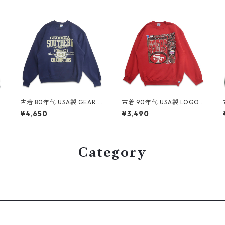
E
古着 80年代 USA製 GEAR F
古着 90年代 USA製 LOGO7
OR SPORTS カレッジ NCAA
NFL サンフランシスコ フォ
¥4,650
¥3,490
プリントスウェット トレー
ーティーナイナーズ プリン
4
ナー ネイビー 表記：XL g
ト スウェット トレーナー レ
d409228n w60427
ッド 表記：XL gd409032
n w60408
Category