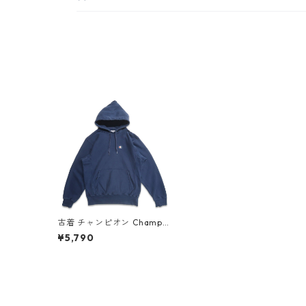
古着 チャンピオン Champio
n リバースウィーブ ワンポ
¥5,790
イント スウェットパーカー
トレーナー ネイビー 表記：
M gd408134n w51218