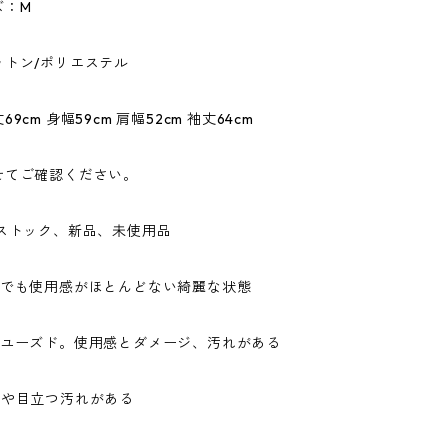
ズ：M
ットン/ポリエステル
9cm 身幅59cm 肩幅52cm 袖丈64cm
せてご確認ください。
ドストック、新品、未使用品
ドでも使用感がほとんどない綺麗な状態
なユーズド。使用感とダメージ、汚れがある
ジや目立つ汚れがある