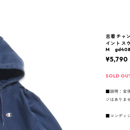
古着 チャン
イント ス
M gd408
¥5,790
SOLD OU
■説明：全
ジはありま
■コンディ