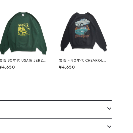
古着 90年代 USA製 JERZEE
古着 ～90年代 CHEVROLET
S ジャージーズ プリント ス
シボレー プリント スウェッ
¥4,650
¥4,650
ウェット トレーナー グリー
ト トレーナー ブラック 表
ン 表記：XL gd409083n
記：-- gd408973n w604
w60413
02