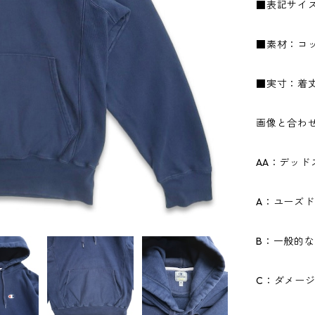
■表記サイ
■素材：コ
■実寸：着丈6
画像と合わ
AA：デッ
A：ユーズ
B：一般的
C：ダメー