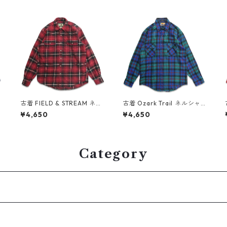
古着 FIELD & STREAM ネル
古着 Ozark Trail ネルシャ
シャツ フランネル 長袖シャ
ツ フランネル 長袖シャツ チ
¥4,650
¥4,650
w
ツ チェック 表記：L TALL
ェック 表記：M gd40895
gd408847n w60320
9n w60401
Category