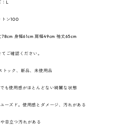
：L
トン100
8cm 身幅61cm 肩幅49cm 袖丈65cm
せてご確認ください。
ドストック、新品、未使用品
ドでも使用感がほとんどない綺麗な状態
なユーズド。使用感とダメージ、汚れがある
ジや目立つ汚れがある