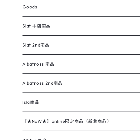
スウェットパンツ
ワンピース
スウェードシャツ
ブラックデニム
ボトムス
ラルフローレン
プリントスウェット
長袖
Goods
ワークジャケット
ベスト
スラックス
ベスト／キャミソール
22cm以下
Goods
ナイロンジャケット
セーター・カーディガン
ジャージパンツ
ウールシャツ
ワンピース
リーバイス
ロゴスウェット
半袖
Military
テーラードジャケット
セーター・カーディガン
ワークパンツ
スウェット
22.5cm
バンダナ
Slat 本店商品
ダウンジャケット・ベスト
スラックス
リネンシャツ
ロンパース
エルエルビーン
無地スウェット
アランセーター
ウールジャケット
フリース
コーデュロイパンツ
ニット
23cm
Outer
Slat 2nd商品
ベスト
オーバーオール・つなぎ
柄シャツ
アディダス
キャラスウェット
ウールセーター
ダウンジャケット
オーバーオール・つなぎ
ジャケット
23.5cm
Tee
アウター
Albatross 商品
コーチジャケット
チノパン
ワークシャツ
ナイキ
REVERSE WEAVE
コットン
ハンティングジャケット
レザージャケット
ショーツ
スカート
24cm
Shirts
長袖シャツ
Vintage sweater
Albatross 2nd商品
フリースジャケット・ベスト
ウールパンツ
ミリタリー
チャンピオン
アクリル
アウトドアジャケット
S/S Shirts
アウトドアシャツ
Otherジャケット
Otherパンツ
パンツ(w30以下)
24.5cm
Sweat Shirts
半袖シャツ
Outer
70sアイテム
Isla商品
レザー
ペインターパンツ
ネルシャツ
カーハート
コート
L/S Shirts
ブランドシャツ
REVERSE WEAVE
アウトドアシャツ
Sailing Jacket
ワンピース
25cm
Sweater
スウェット シャツ
Other Tops
Marlboro
2点セットコーデ
【★NEW★】online限定商品（新着商品）
テーラードジャケット
ショートパンツ
ディッキーズ
ライトジャケット
デザインシャツ
ブランドシャツ
Swingtop
長袖
ブランドスウェット
Fleece tops