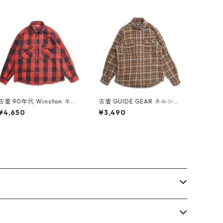
古着 90年代 Winston ネル
古着 GUIDE GEAR ネルシャ
シャツ フランネル 長袖シャ
ツ フランネル 長袖シャツ チ
¥4,650
¥3,490
ツ バッファローチェック レ
ェック 表記：L gd40905
ッド ブラック 表記：L gd
3n w60410
408611n w60224