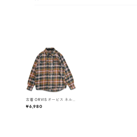
古着 ORVIS オービス ネルシ
ャツ フランネル 長袖シャツ
¥6,980
脇ポケット付き チェック 表
記：L gd408114n w51216