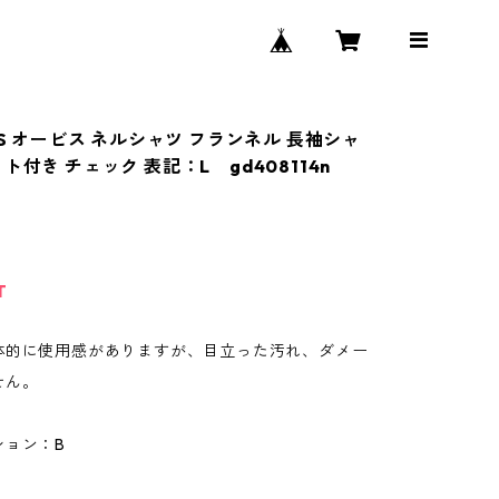
IS オービス ネルシャツ フランネル 長袖シャ
ト付き チェック 表記：L gd408114n
T
体的に使用感がありますが、目立った汚れ、ダメー
せん。
ション：B