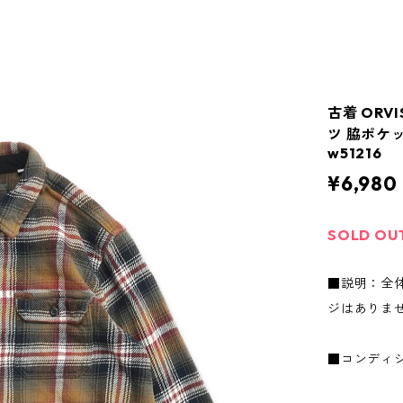
古着 ORV
ツ 脇ポケッ
w51216
¥6,980
SOLD OU
■説明：全
ジはありま
■コンディ