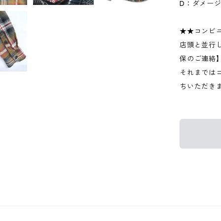
D：ダメー
★★コンビ
店頭と並行
保のご連絡
それまでは
ちいただき