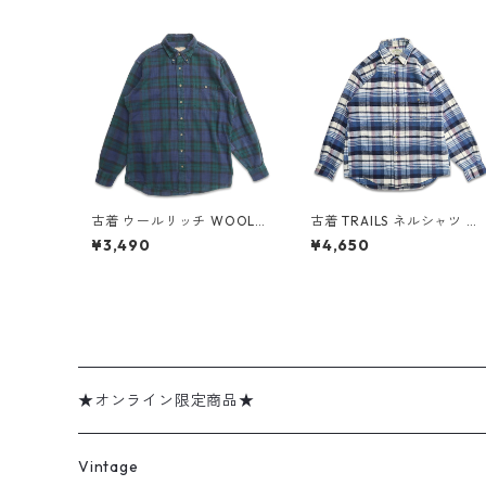
古着 ウールリッチ WOOLRI
古着 TRAILS ネルシャツ フ
CH ネルシャツ 長袖シャツ
ランネル 長袖シャツ チェッ
¥3,490
¥4,650
チェック 表記：M TALL g
ク 表記：M gd408846n 
d408870n w60323
60320
★オンライン限定商品★
ミリタリーデッドストック
Vintage