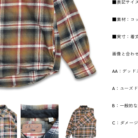
■表記サイズ
■素材：コッ
■実寸：着丈7
画像と合わ
AA：デッ
A：ユーズ
B：一般的
C：ダメー