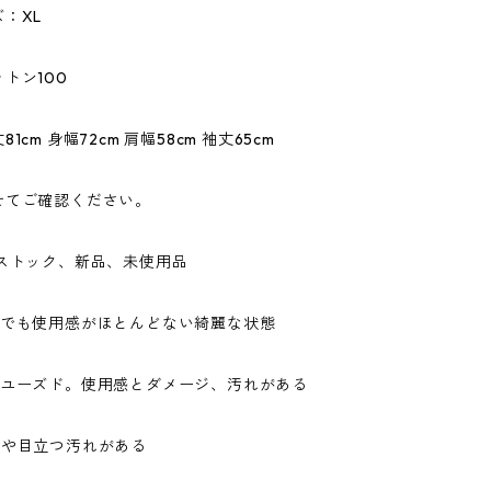
：XL
トン100
1cm 身幅72cm 肩幅58cm 袖丈65cm
せてご確認ください。
ドストック、新品、未使用品
ドでも使用感がほとんどない綺麗な状態
なユーズド。使用感とダメージ、汚れがある
ジや目立つ汚れがある