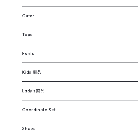
アウター
Jacket
Outer
デニムジャケット
トップス
Tee
コート
Tops
ミリタリージャケット
半袖シャツ
パンツ
Sweat Shirts
デニムジャケット
Tシャツ
Pants
スイングトップ
長袖シャツ
デニムパンツ
REVERSE WEAVE
レディース
Pants
ミリタリージャケット
長袖シャツ
デニムパンツ
Kids 商品
カバーオール
Tシャツ・ロンT
ミリタリーパンツ
アウター
ブランドシャツ
501,505
キッズ
Shirts
スウィングトップ
半袖シャツ
ミリタリーパンツ
Vintage
Lady's商品
アウトドア
ポロシャツ
ワークパンツ
トップス
ストライプシャツ
バギーズデニム
アウター
Tops
ライフスタイル雑貨
Ladies
アウトドアナイロンジャケット
ポロシャツ
チノパンツ
Tops
Tシャツ
Coordinate Set
ウールジャケット
スウェット・トレーナー
コーデュロイパンツ
ボトムス
コーデュロイシャツ
フレアデニム
トップス
Pants
ラグ・ブランケット
ブランド
Sweater
スポーツナイロンジャケット
スウェット・パーカ
イージーパンツ
Pants
ブラウス／シャツ／デザイントップス
Shoes