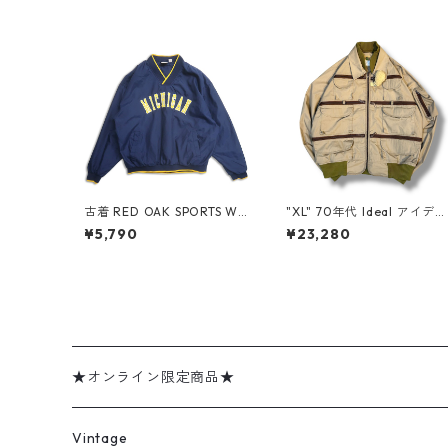
古着 RED OAK SPORTS WE
"XL" 70年代 Ideal アイディ
AR カレッジ 刺繍 Vネック
ール フィッシングジャケッ
¥5,790
¥23,280
ウォームアップジャケット
ト ベージュ 古着 古着屋 高
プルオーバージャケット ネ
円寺 ビンテージ n60311
イビー 表記：XL gd40885
5n w60320
★オンライン限定商品★
ミリタリーデッドストック
Vintage