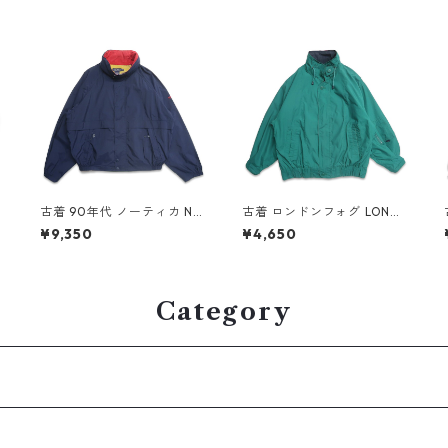
古着 90年代 ノーティカ NA
古着 ロンドンフォグ LOND
UTICA セーリングジャケッ
ON FOG ジップアップジャ
¥9,350
¥4,650
ト ジップアップジャケット
ケット ブルゾン グリーン系
ネイビー 表記：XXL gd40
表記：L gd409132n w60
8831n w60318
417
Category