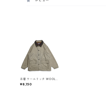
レビュー
古着 ウールリッチ WOOLRI
CH 襟レザー ハンティングジ
¥8,150
ャケット ベージュ 表記：XL
gd408094n w51214