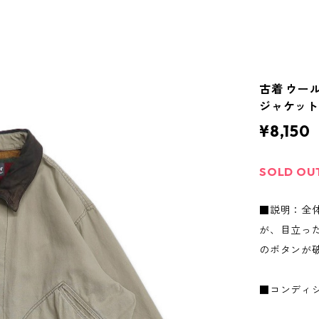
古着 ウール
ジャケット 
¥8,150
SOLD OU
■説明：全
が、目立っ
のボタンが
■コンディ