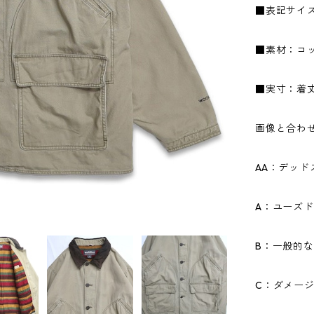
■表記サイズ
■素材：コッ
■実寸：着丈8
画像と合わ
AA：デッ
A：ユーズ
B：一般的
C：ダメー