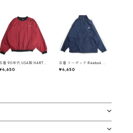
古着 90年代 USA製 HARTW
古着 リーボック Reebok ワ
ELL コカ・コーラ 刺繍 千鳥
ンポイント ジップアップジ
¥4,650
¥4,650
格子 Vネック ウォームアッ
ャケット ポリエステルジャ
プジャケット プルオーバー
ケット ネイビー 表記：L g
ジャケット 表記：XL gd4
d409113n w60416
09013n w60406