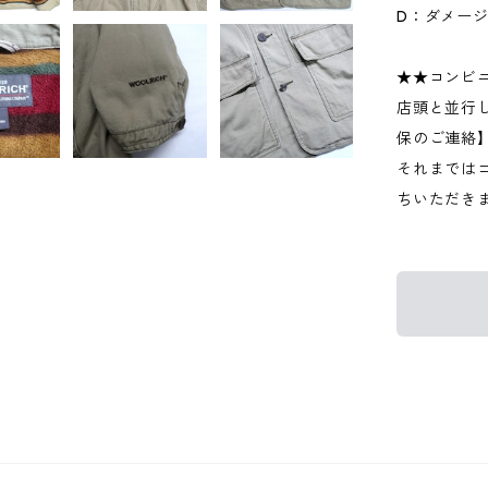
D：ダメー
★★コンビ
店頭と並行
保のご連絡
それまでは
ちいただき