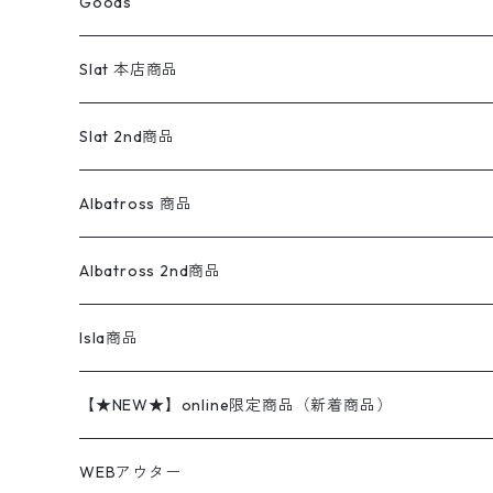
Goods
ワークジャケット
ベスト
スラックス
ベスト／キャミソール
22cm以下
Goods
ナイロンジャケット
セーター・カーディガン
ジャージパンツ
ウールシャツ
ワンピース
リーバイス
ロゴスウェット
半袖
Military
テーラードジャケット
セーター・カーディガン
ワークパンツ
スウェット
22.5cm
バンダナ
Slat 本店商品
ダウンジャケット・ベスト
スラックス
リネンシャツ
ロンパース
エルエルビーン
無地スウェット
アランセーター
ウールジャケット
フリース
コーデュロイパンツ
ニット
23cm
Outer
Slat 2nd商品
ベスト
オーバーオール・つなぎ
柄シャツ
アディダス
キャラスウェット
ウールセーター
ダウンジャケット
オーバーオール・つなぎ
ジャケット
23.5cm
Tee
アウター
Albatross 商品
コーチジャケット
チノパン
ワークシャツ
ナイキ
REVERSE WEAVE
コットン
ハンティングジャケット
レザージャケット
ショーツ
スカート
24cm
Shirts
長袖シャツ
Vintage sweater
Albatross 2nd商品
フリースジャケット・ベスト
ウールパンツ
ミリタリー
チャンピオン
アクリル
アウトドアジャケット
S/S Shirts
アウトドアシャツ
Otherジャケット
Otherパンツ
パンツ(w30以下)
24.5cm
Sweat Shirts
半袖シャツ
Outer
70sアイテム
Isla商品
レザー
ペインターパンツ
ネルシャツ
カーハート
コート
L/S Shirts
ブランドシャツ
REVERSE WEAVE
アウトドアシャツ
Sailing Jacket
ワンピース
25cm
Sweater
スウェット シャツ
Other Tops
Marlboro
2点セットコーデ
【★NEW★】online限定商品（新着商品）
テーラードジャケット
ショートパンツ
ディッキーズ
ライトジャケット
デザインシャツ
ブランドシャツ
Swingtop
長袖
ブランドスウェット
Fleece tops
25.5cm
Fleece
パンツ
Sweat Shirts
GAP
Sweat Shirts
8月NEWアイテム（2026）
WEBアウター
ボアジャケット
イージーパンツ