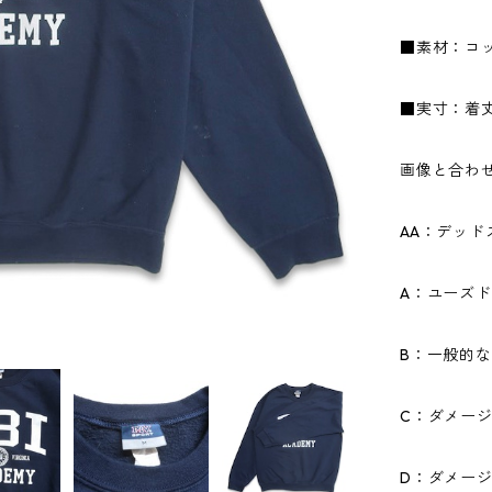
■素材：コッ
■実寸：着丈6
画像と合わ
AA：デッ
A：ユーズ
B：一般的
C：ダメー
D：ダメー