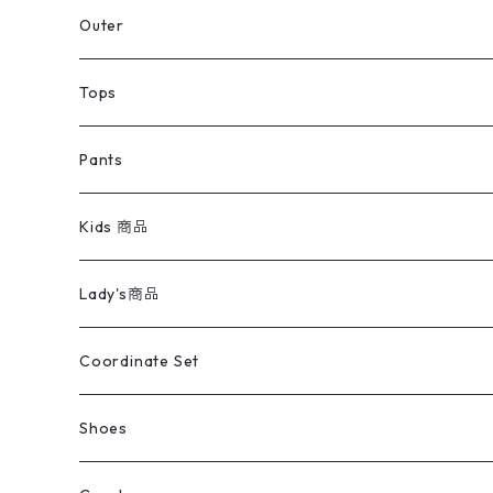
アウター
Jacket
Outer
デニムジャケット
トップス
Tee
コート
Tops
ミリタリージャケット
半袖シャツ
パンツ
Sweat Shirts
デニムジャケット
Tシャツ
Pants
スイングトップ
長袖シャツ
デニムパンツ
REVERSE WEAVE
レディース
Pants
ミリタリージャケット
長袖シャツ
デニムパンツ
Kids 商品
カバーオール
Tシャツ・ロンT
ミリタリーパンツ
アウター
ブランドシャツ
501,505
キッズ
Shirts
スウィングトップ
半袖シャツ
ミリタリーパンツ
Vintage
Lady's商品
アウトドア
ポロシャツ
ワークパンツ
トップス
ストライプシャツ
バギーズデニム
アウター
Tops
ライフスタイル雑貨
Ladies
アウトドアナイロンジャケット
ポロシャツ
チノパンツ
Tops
Tシャツ
Coordinate Set
ウールジャケット
スウェット・トレーナー
コーデュロイパンツ
ボトムス
コーデュロイシャツ
フレアデニム
トップス
Pants
ラグ・ブランケット
ブランド
Sweater
スポーツナイロンジャケット
スウェット・パーカ
イージーパンツ
Pants
ブラウス／シャツ／デザイントップス
Shoes
コート
パーカー
スウェットパンツ
ワンピース
スウェードシャツ
ブラックデニム
ボトムス
ラルフローレン
プリントスウェット
長袖