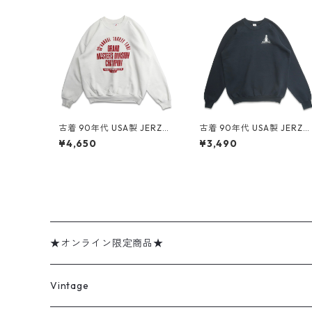
古着 90年代 USA製 JERZEE
古着 90年代 USA製 JERZE
S ジャージーズ プリント ス
S ジャージーズ 企業ロゴ プ
¥4,650
¥3,490
ウェット トレーナー ホワイ
リント スウェット トレーナ
ト 表記：XL gd409095n
ー ブラック 表記：XL gd
w60414
09107n w60415
★オンライン限定商品★
ミリタリーデッドストック
Vintage