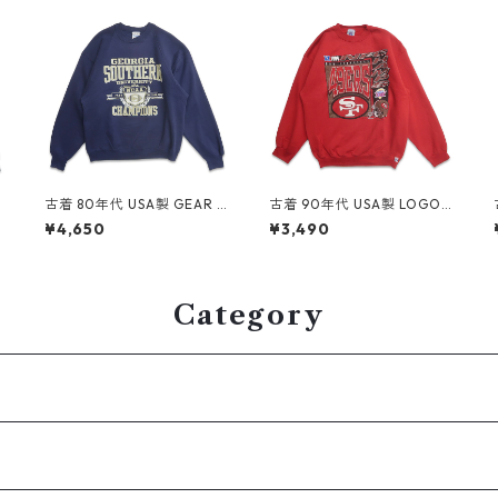
E
古着 80年代 USA製 GEAR F
古着 90年代 USA製 LOGO7
OR SPORTS カレッジ NCAA
NFL サンフランシスコ フォ
¥4,650
¥3,490
プリントスウェット トレー
ーティーナイナーズ プリン
4
ナー ネイビー 表記：XL g
ト スウェット トレーナー レ
d409228n w60427
ッド 表記：XL gd409032
n w60408
Category