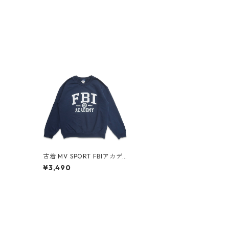
古着 MV SPORT FBIアカデ
ミー プリントスウェット ト
¥3,490
レーナー ネイビー 表記：M
gd408042n w51210