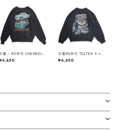
古着 ～90年代 CHEVROLET
古着90年代 TULTEX タルテ
シボレー プリント スウェッ
ックス NFL カロライナパン
¥4,650
¥4,650
ト トレーナー ブラック 表
サーズ ルーニーテューンズ
記：-- gd408973n w604
プリント スウェット トレー
02
ナー ブラック 表記：L gd
408849n w60320