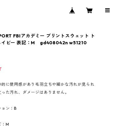
SPORT FBIアカデミー プリントスウェット ト
イビー 表記：M gd408042n w51210
T
体的に使用感があり毛羽立ちや細かな汚れが見られ
立った汚れ、ダメージはありません。
ション：B
ズ：M