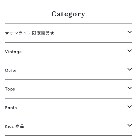
Category
★オンライン限定商品★
ミリタリーデッドストック
Vintage
アウター
Jacket
Outer
デニムジャケット
トップス
Tee
コート
Tops
ミリタリージャケット
半袖シャツ
パンツ
Sweat Shirts
デニムジャケット
Tシャツ
Pants
スイングトップ
長袖シャツ
デニムパンツ
REVERSE WEAVE
レディース
Pants
ミリタリージャケット
長袖シャツ
デニムパンツ
Kids 商品