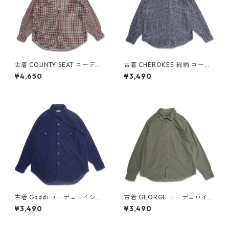
古着 COUNTY SEAT コーデュ
古着 CHEROKEE 総柄 コーデ
ロイシャツ ボタンダウンシャ
ュロイシャツ ボタンダウンシ
¥4,650
¥3,490
ツ 長袖シャツ チェック 表記：
ャツ 長袖シャツ 表記：-- g
M gd408361n w60113
d408359n w60113
古着 Gaddi コーデュロイシャ
古着 GEORGE コーデュロイシ
ツ 長袖シャツ ネイビー 表記：
ャツ 長袖シャツ グリーン系 表
¥3,490
¥3,490
XL gd408082n w51213
記：XL gd408081n w51213