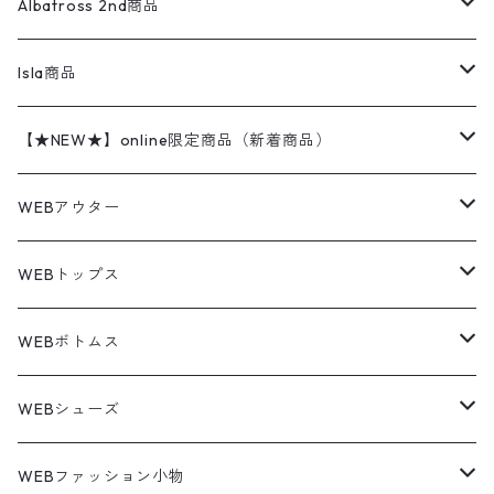
ハンティングジャケット
レザージャケット
ショーツ
スカート
24cm
Shirts
長袖シャツ
Vintage sweater
Albatross 2nd商品
フリースジャケット・ベスト
ウールパンツ
ミリタリー
チャンピオン
アクリル
アウトドアジャケット
S/S Shirts
アウトドアシャツ
Otherジャケット
Otherパンツ
パンツ(w30以下)
24.5cm
Sweat Shirts
半袖シャツ
Outer
70sアイテム
Isla商品
レザー
ペインターパンツ
ネルシャツ
カーハート
コート
L/S Shirts
ブランドシャツ
REVERSE WEAVE
アウトドアシャツ
Sailing Jacket
ワンピース
25cm
Sweater
スウェット シャツ
Other Tops
Marlboro
2点セットコーデ
【★NEW★】online限定商品（新着商品）
テーラードジャケット
ショートパンツ
ディッキーズ
ライトジャケット
デザインシャツ
ブランドシャツ
Swingtop
長袖
ブランドスウェット
Fleece tops
25.5cm
Fleece
パンツ
Sweat Shirts
GAP
Sweat Shirts
8月NEWアイテム（2026）
WEBアウター
ボアジャケット
イージーパンツ
ウールリッチ
ミリタリージャケット
リネンシャツ
リネンシャツ
Coat
半袖
プリントスウェット
Knit
リーバイス501 505
トップス
その他
26cm
Other Tops
Tシャツ
Hoodie
アウター
Knit
7月NEWアイテム（2026）
ジャケット
WEBトップス
ビンテージ
トミーヒルフィガー
ウールジャケット
コーデユロイシャツ
ハワイアンシャツ
Denim Jacket
ノースリーブ
アウトドアスウェット
Tailored Jacket
スラックス
パンツ
ワークジャケット
コート
プルオーバー
トップス
ミリタリージャケット
26.5cm
Pants
デッドストック ミリタリー
Tee
フリース
Military
6月NEWアイテム（2026）
コート
Tシャツ
WEBボトムス
その他
ノーティカ
ワークジャケット
ワークシャツ
デザインシャツ
Leather Jacket
無地スウェット
Gown
チノパンツ
スイングトップ
カーディガン
パンツ
フリースジャケット
Denim Pants
Band Tee
トップス
ムートン・レザーコート
映画・ムービーTシャツ
27cm
Shoes
フリース
Overall
セットアップ
Outer
5月NEWアイテム（2026）
ポンチョ
ポロシャツ
デニムパンツ
WEBシューズ
ノースフェイス
ダウンジャケット
ウールシャツ
ポロシャツ
Down jacket
アウトドアブランド
テーラードジャケット
ジャージ・トラックジャケット
Military Pants
Print Tee
パンツ
ウールコート
グラフィックTシャツ
Sneaker
テーラードジャケット
トップス
ボーダーポロシャツ
ストレートデニムパンツ
27.5cm
Goods
セーター
Shirts
トップス
Fleece
4月NEWアイテム（2026）
キャミソール・タンクトップ
ロングパンツ
スニーカー
WEBファッション小物
パタゴニア