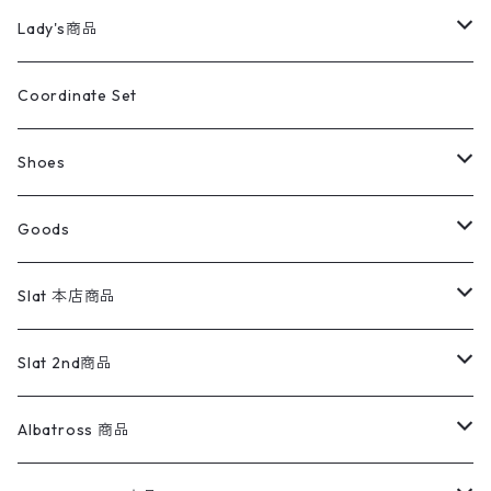
カバーオール
Tシャツ・ロンT
ミリタリーパンツ
アウター
ブランドシャツ
501,505
キッズ
Shirts
スウィングトップ
半袖シャツ
ミリタリーパンツ
Vintage
Lady's商品
アウトドア
ポロシャツ
ワークパンツ
トップス
ストライプシャツ
バギーズデニム
アウター
Tops
ライフスタイル雑貨
Ladies
アウトドアナイロンジャケット
ポロシャツ
チノパンツ
Tops
Tシャツ
Coordinate Set
ウールジャケット
スウェット・トレーナー
コーデュロイパンツ
ボトムス
コーデュロイシャツ
フレアデニム
トップス
Pants
ラグ・ブランケット
ブランド
Sweater
スポーツナイロンジャケット
スウェット・パーカ
イージーパンツ
Pants
ブラウス／シャツ／デザイントップス
Shoes
コート
パーカー
スウェットパンツ
ワンピース
スウェードシャツ
ブラックデニム
ボトムス
ラルフローレン
プリントスウェット
長袖
Goods
ワークジャケット
ベスト
スラックス
ベスト／キャミソール
22cm以下
Goods
ナイロンジャケット
セーター・カーディガン
ジャージパンツ
ウールシャツ
ワンピース
リーバイス
ロゴスウェット
半袖
Military
テーラードジャケット
セーター・カーディガン
ワークパンツ
スウェット
22.5cm
バンダナ
Slat 本店商品
ダウンジャケット・ベスト
スラックス
リネンシャツ
ロンパース
エルエルビーン
無地スウェット
アランセーター
ウールジャケット
フリース
コーデュロイパンツ
ニット
23cm
Outer
Slat 2nd商品
ベスト
オーバーオール・つなぎ
柄シャツ
アディダス
キャラスウェット
ウールセーター
ダウンジャケット
オーバーオール・つなぎ
ジャケット
23.5cm
Tee
アウター
Albatross 商品
コーチジャケット
チノパン
ワークシャツ
ナイキ
REVERSE WEAVE
コットン