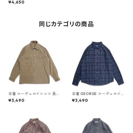
¥4,650
ボタンダウンシャツ 長袖シャ
ツ ネイビー 表記：XL gd40
8040n w51210
同じカテゴリの商品
古着 コーデュロイシャツ 長袖
古着 GEORGE コーデュロイシ
シャツ ボックス ブラウン系 表
ャツ 長袖シャツ チェック 表
¥3,490
¥3,490
記：M gd408537n w60214
記：XL gd408608n w6022
4