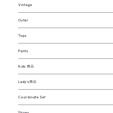
ミリタリーデッドストック
Vintage
アウター
Jacket
Outer
デニムジャケット
トップス
Tee
コート
Tops
ミリタリージャケット
半袖シャツ
パンツ
Sweat Shirts
デニムジャケット
Tシャツ
Pants
スイングトップ
長袖シャツ
デニムパンツ
REVERSE WEAVE
レディース
Pants
ミリタリージャケット
長袖シャツ
デニムパンツ
Kids 商品
カバーオール
Tシャツ・ロンT
ミリタリーパンツ
アウター
ブランドシャツ
501,505
キッズ
Shirts
スウィングトップ
半袖シャツ
ミリタリーパンツ
Vintage
Lady's商品
アウトドア
ポロシャツ
ワークパンツ
トップス
ストライプシャツ
バギーズデニム
アウター
Tops
ライフスタイル雑貨
Ladies
アウトドアナイロンジャケット
ポロシャツ
チノパンツ
Tops
Tシャツ
Coordinate Set
ウールジャケット
スウェット・トレーナー
コーデュロイパンツ
ボトムス
コーデュロイシャツ
フレアデニム
トップス
Pants
ラグ・ブランケット
ブランド
Sweater
スポーツナイロンジャケット
スウェット・パーカ
イージーパンツ
Pants
ブラウス／シャツ／デザイントップス
Shoes