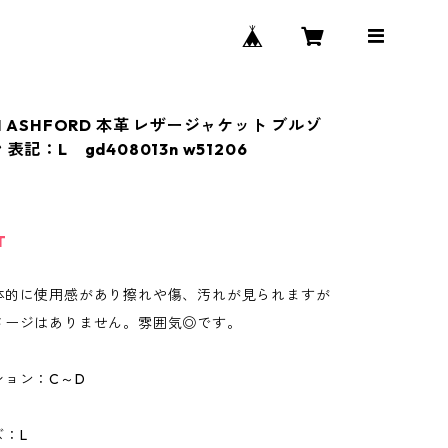
N ASHFORD 本革 レザージャケット ブルゾ
表記：L gd408013n w51206
T
体的に使用感があり擦れや傷、汚れが見られますが
メージはありません。雰囲気◎です。
ション：C～D
：L