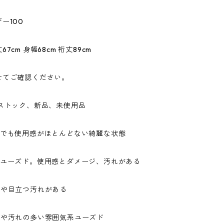
ー100
7cm 身幅68cm 裄丈89cm
せてご確認ください。
ドストック、新品、未使用品
ドでも使用感がほとんどない綺麗な状態
なユーズド。使用感とダメージ、汚れがある
ジや目立つ汚れがある
ジや汚れの多い雰囲気系ユーズド