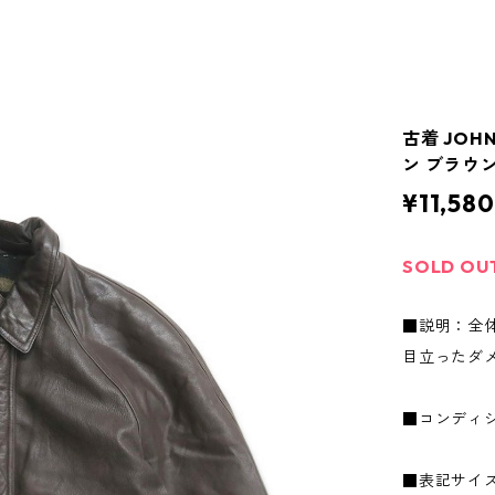
古着 JOH
ン ブラウン 
¥11,580
SOLD OU
■説明：全
目立ったダ
■コンディ
■表記サイズ