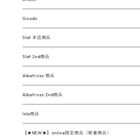
コート
パーカー
スウェットパンツ
ワンピース
スウェードシャツ
ブラックデニム
ボトムス
ラルフローレン
プリントスウェット
長袖
Goods
ワークジャケット
ベスト
スラックス
ベスト／キャミソール
22cm以下
Goods
ナイロンジャケット
セーター・カーディガン
ジャージパンツ
ウールシャツ
ワンピース
リーバイス
ロゴスウェット
半袖
Military
テーラードジャケット
セーター・カーディガン
ワークパンツ
スウェット
22.5cm
バンダナ
Slat 本店商品
ダウンジャケット・ベスト
スラックス
リネンシャツ
ロンパース
エルエルビーン
無地スウェット
アランセーター
ウールジャケット
フリース
コーデュロイパンツ
ニット
23cm
Outer
Slat 2nd商品
ベスト
オーバーオール・つなぎ
柄シャツ
アディダス
キャラスウェット
ウールセーター
ダウンジャケット
オーバーオール・つなぎ
ジャケット
23.5cm
Tee
アウター
Albatross 商品
コーチジャケット
チノパン
ワークシャツ
ナイキ
REVERSE WEAVE
コットン
ハンティングジャケット
レザージャケット
ショーツ
スカート
24cm
Shirts
長袖シャツ
Vintage sweater
Albatross 2nd商品
フリースジャケット・ベスト
ウールパンツ
ミリタリー
チャンピオン
アクリル
アウトドアジャケット
S/S Shirts
アウトドアシャツ
Otherジャケット
Otherパンツ
パンツ(w30以下)
24.5cm
Sweat Shirts
半袖シャツ
Outer
70sアイテム
Isla商品
レザー
ペインターパンツ
ネルシャツ
カーハート
コート
L/S Shirts
ブランドシャツ
REVERSE WEAVE
アウトドアシャツ
Sailing Jacket
ワンピース
25cm
Sweater
スウェット シャツ
Other Tops
Marlboro
2点セットコーデ
【★NEW★】online限定商品（新着商品）
テーラードジャケット
ショートパンツ