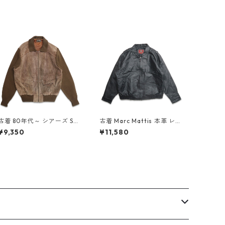
古着 80年代～ シアーズ Sea
古着 Marc Mattis 本革 レザ
rs スウェードレザー ニット
ージャケット ブルゾン ブラ
¥9,350
¥11,580
ジップアップジャケット ブ
ック 表記：XL gd408570
ラウン 表記：XL gd40875
n w60217
8n w60311