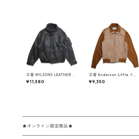
古着 WILSONS LEATHER 本
古着 Anderson Little スウ
革 レザージャケット ブルゾ
ェードレザー ニット ジップ
¥11,580
¥9,350
ン ブラック 表記：M gd4
アップジャケット ブラウン
08699n w60305
表記：L gd408759n w60
311
★オンライン限定商品★