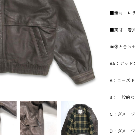
■素材：レザ
■実寸：着丈6
画像と合わ
AA：デッ
A：ユーズ
B：一般的
C：ダメー
D：ダメー