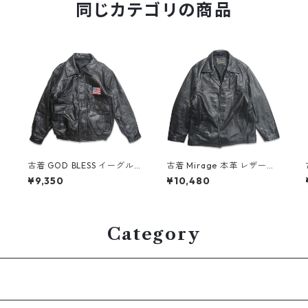
同じカテゴリの商品
古着 GOD BLESS イーグル
古着 Mirage 本革 レザージ
星条旗 刺繍 パッチワークレ
ャケット ブルゾン ブラック
¥9,350
¥10,480
ザージャケット ブラック 表
表記：L gd408558n w60
記：XL gd408663n w60
216
302
Category