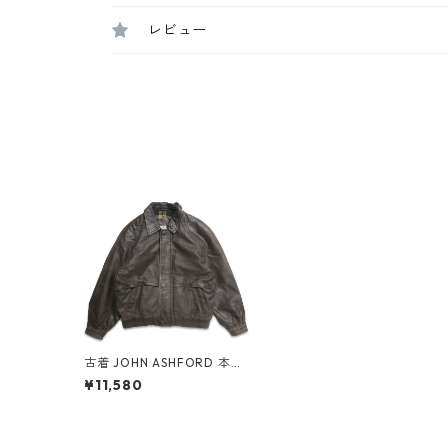
レビュー
古着 JOHN ASHFORD 本革
レザージャケット ブルゾン
¥11,580
ブラウン 表記：L gd4080
13n w51206