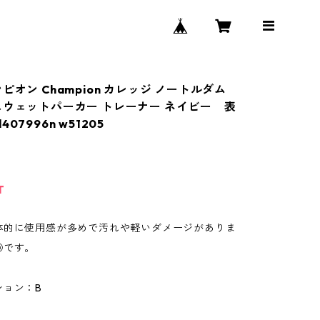
ピオン Champion カレッジ ノートルダム
スウェットパーカー トレーナー ネイビー 表
07996n w51205
T
体的に使用感が多めで汚れや軽いダメージがありま
◎です。
ション：B