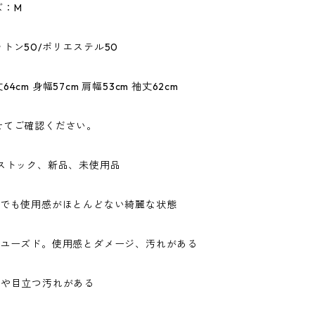
ズ：M
トン50/ポリエステル50
4cm 身幅57cm 肩幅53cm 袖丈62cm
せてご確認ください。
ドストック、新品、未使用品
ドでも使用感がほとんどない綺麗な状態
なユーズド。使用感とダメージ、汚れがある
ジや目立つ汚れがある