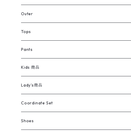
アウター
Jacket
Outer
デニムジャケット
トップス
Tee
コート
Tops
ミリタリージャケット
半袖シャツ
パンツ
Sweat Shirts
デニムジャケット
Tシャツ
Pants
スイングトップ
長袖シャツ
デニムパンツ
REVERSE WEAVE
レディース
Pants
ミリタリージャケット
長袖シャツ
デニムパンツ
Kids 商品
カバーオール
Tシャツ・ロンT
ミリタリーパンツ
アウター
ブランドシャツ
501,505
キッズ
Shirts
スウィングトップ
半袖シャツ
ミリタリーパンツ
Vintage
Lady's商品
アウトドア
ポロシャツ
ワークパンツ
トップス
ストライプシャツ
バギーズデニム
アウター
Tops
ライフスタイル雑貨
Ladies
アウトドアナイロンジャケット
ポロシャツ
チノパンツ
Tops
Tシャツ
Coordinate Set
ウールジャケット
スウェット・トレーナー
コーデュロイパンツ
ボトムス
コーデュロイシャツ
フレアデニム
トップス
Pants
ラグ・ブランケット
ブランド
Sweater
スポーツナイロンジャケット
スウェット・パーカ
イージーパンツ
Pants
ブラウス／シャツ／デザイントップス
Shoes
コート