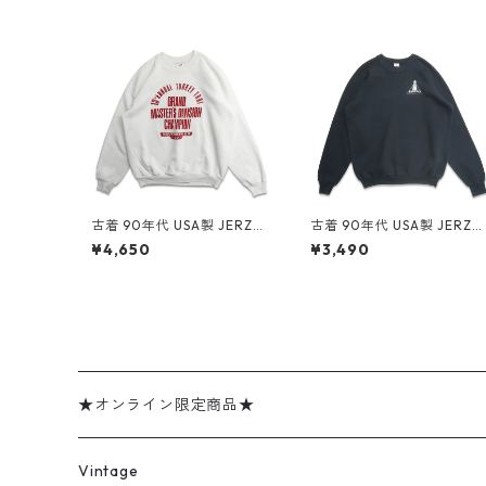
古着 90年代 USA製 JERZEE
古着 90年代 USA製 JERZE
S ジャージーズ プリント ス
S ジャージーズ 企業ロゴ プ
¥4,650
¥3,490
ウェット トレーナー ホワイ
リント スウェット トレーナ
ト 表記：XL gd409095n
ー ブラック 表記：XL gd
w60414
09107n w60415
★オンライン限定商品★
ミリタリーデッドストック
Vintage