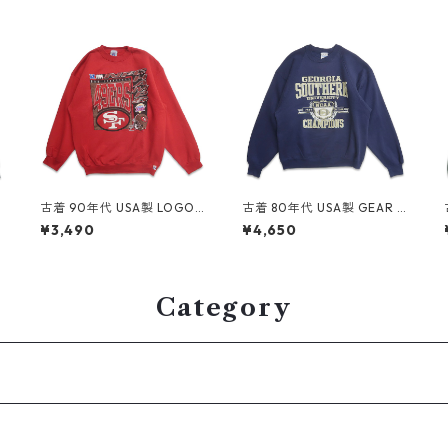
E
古着 90年代 USA製 LOGO7
古着 80年代 USA製 GEAR F
NFL サンフランシスコ フォ
OR SPORTS カレッジ NCAA
¥3,490
¥4,650
ーティーナイナーズ プリン
プリントスウェット トレー
4
ト スウェット トレーナー レ
ナー ネイビー 表記：XL g
ッド 表記：XL gd409032
d409228n w60427
n w60408
Category