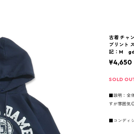
古着 チャン
プリント 
記：M gd4
¥4,650
SOLD OU
■説明：全
すが雰囲気
■コンディ