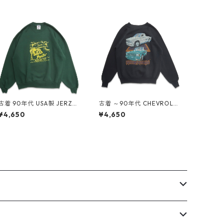
古着 90年代 USA製 JERZEE
古着 ～90年代 CHEVROLET
S ジャージーズ プリント ス
シボレー プリント スウェッ
¥4,650
¥4,650
ウェット トレーナー グリー
ト トレーナー ブラック 表
ン 表記：XL gd409083n
記：-- gd408973n w604
w60413
02