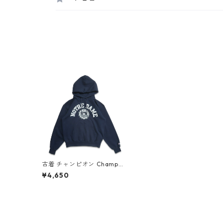
古着 チャンピオン Champio
n カレッジ ノートルダム プ
¥4,650
リント スウェットパーカー
トレーナー ネイビー 表
記：M gd407996n w5120
5