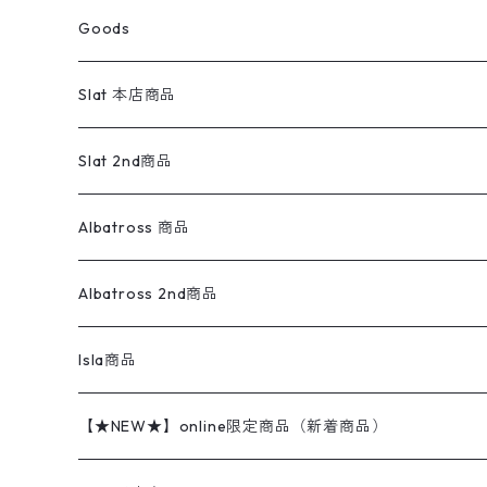
パーカー
スウェットパンツ
ワンピース
スウェードシャツ
ブラックデニム
ボトムス
ラルフローレン
プリントスウェット
長袖
Goods
ワークジャケット
ベスト
スラックス
ベスト／キャミソール
22cm以下
Goods
ナイロンジャケット
セーター・カーディガン
ジャージパンツ
ウールシャツ
ワンピース
リーバイス
ロゴスウェット
半袖
Military
テーラードジャケット
セーター・カーディガン
ワークパンツ
スウェット
22.5cm
バンダナ
Slat 本店商品
ダウンジャケット・ベスト
スラックス
リネンシャツ
ロンパース
エルエルビーン
無地スウェット
アランセーター
ウールジャケット
フリース
コーデュロイパンツ
ニット
23cm
Outer
Slat 2nd商品
ベスト
オーバーオール・つなぎ
柄シャツ
アディダス
キャラスウェット
ウールセーター
ダウンジャケット
オーバーオール・つなぎ
ジャケット
23.5cm
Tee
アウター
Albatross 商品
コーチジャケット
チノパン
ワークシャツ
ナイキ
REVERSE WEAVE
コットン
ハンティングジャケット
レザージャケット
ショーツ
スカート
24cm
Shirts
長袖シャツ
Vintage sweater
Albatross 2nd商品
フリースジャケット・ベスト
ウールパンツ
ミリタリー
チャンピオン
アクリル
アウトドアジャケット
S/S Shirts
アウトドアシャツ
Otherジャケット
Otherパンツ
パンツ(w30以下)
24.5cm
Sweat Shirts
半袖シャツ
Outer
70sアイテム
Isla商品
レザー
ペインターパンツ
ネルシャツ
カーハート
コート
L/S Shirts
ブランドシャツ
REVERSE WEAVE
アウトドアシャツ
Sailing Jacket
ワンピース
25cm
Sweater
スウェット シャツ
Other Tops
Marlboro
2点セットコーデ
【★NEW★】online限定商品（新着商品）
テーラードジャケット
ショートパンツ
ディッキーズ
ライトジャケット
デザインシャツ
ブランドシャツ
Swingtop