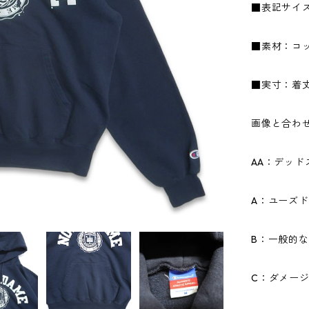
■表記サイ
■素材：コッ
■実寸：着丈6
画像と合わ
AA：デッ
A：ユーズ
B：一般的
C：ダメー