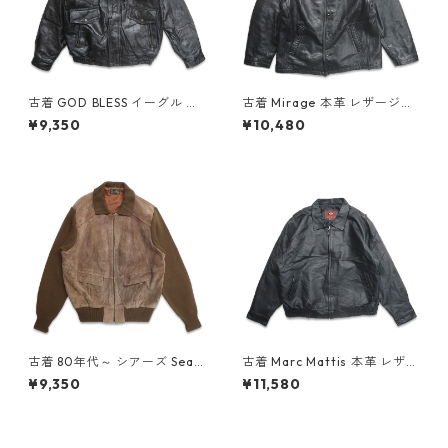
古着 GOD BLESS イーグル 星
古着 Mirage 本革 レザージャ
条旗 刺繍 パッチワークレザー
ケット ブルゾン ブラック 表
¥9,350
¥10,480
ジャケット ブラック 表記：XL
記：L gd408558n w60216
gd408663n w60302
古着 80年代～ シアーズ Sear
古着 Marc Mattis 本革 レザー
s スウェードレザー ニット ジ
ジャケット ブルゾン ブラック
¥9,350
¥11,580
ップアップジャケット ブラウ
表記：XL gd408570n w60
ン 表記：XL gd408758n w6
217
0311