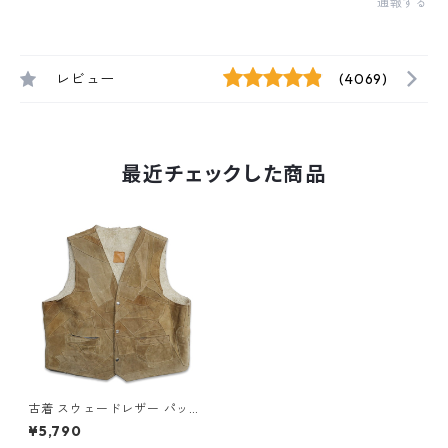
通報する
レビュー
(4069)
最近チェックした商品
古着 スウェードレザー パッチ
ワークベスト 裏ボア 表記：-
¥5,790
- gd407929n w51130