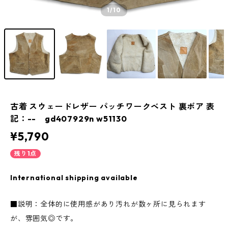
1
/10
古着 スウェードレザー パッチワークベスト 裏ボア 表
記：-- gd407929n w51130
¥5,790
残り1点
International shipping available
■説明：全体的に使用感があり汚れが数ヶ所に見られます
が、雰囲気◎です。