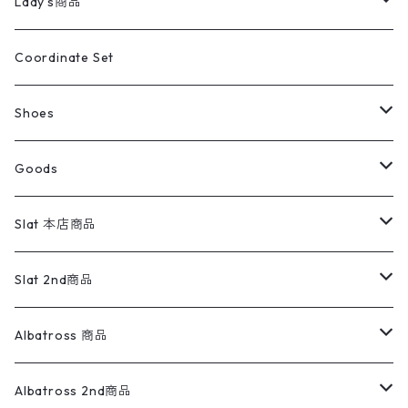
キッズ
Shirts
スウィングトップ
半袖シャツ
ミリタリーパンツ
Vintage
Lady's商品
アウトドア
ポロシャツ
ワークパンツ
トップス
ストライプシャツ
バギーズデニム
アウター
Tops
ライフスタイル雑貨
Ladies
アウトドアナイロンジャケット
ポロシャツ
チノパンツ
Tops
Tシャツ
Coordinate Set
ウールジャケット
スウェット・トレーナー
コーデュロイパンツ
ボトムス
コーデュロイシャツ
フレアデニム
トップス
Pants
ラグ・ブランケット
ブランド
Sweater
スポーツナイロンジャケット
スウェット・パーカ
イージーパンツ
Pants
ブラウス／シャツ／デザイントップス
Shoes
コート
パーカー
スウェットパンツ
ワンピース
スウェードシャツ
ブラックデニム
ボトムス
ラルフローレン
プリントスウェット
長袖
Goods
ワークジャケット
ベスト
スラックス
ベスト／キャミソール
22cm以下
Goods
ナイロンジャケット
セーター・カーディガン
ジャージパンツ
ウールシャツ
ワンピース
リーバイス
ロゴスウェット
半袖
Military
テーラードジャケット
セーター・カーディガン
ワークパンツ
スウェット
22.5cm
バンダナ
Slat 本店商品
ダウンジャケット・ベスト
スラックス
リネンシャツ
ロンパース
エルエルビーン
無地スウェット
アランセーター
ウールジャケット
フリース
コーデュロイパンツ
ニット
23cm
Outer
Slat 2nd商品
ベスト
オーバーオール・つなぎ
柄シャツ
アディダス
キャラスウェット
ウールセーター
ダウンジャケット
オーバーオール・つなぎ
ジャケット
23.5cm
Tee
アウター
Albatross 商品
コーチジャケット
チノパン
ワークシャツ
ナイキ
REVERSE WEAVE
コットン
ハンティングジャケット
レザージャケット
ショーツ
スカート
24cm
Shirts
長袖シャツ
Vintage sweater
Albatross 2nd商品
フリースジャケット・ベスト