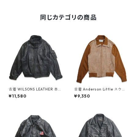
同じカテゴリの商品
古着 WILSONS LEATHER 本革
古着 Anderson Little スウェ
レザージャケット ブルゾン ブ
ードレザー ニット ジップアッ
¥11,580
¥9,350
ラック 表記：M gd408699n
プジャケット ブラウン 表記：
w60305
L gd408759n w60311