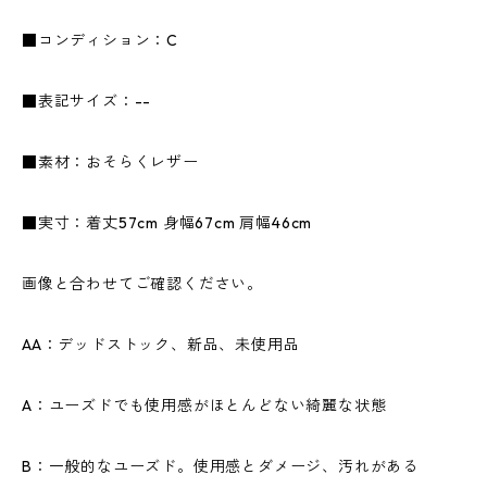
■コンディション：C
■表記サイズ：--
■素材：おそらくレザー
■実寸：着丈57cm 身幅67cm 肩幅46cm
画像と合わせてご確認ください。
AA：デッドストック、新品、未使用品
A：ユーズドでも使用感がほとんどない綺麗な状態
B：一般的なユーズド。使用感とダメージ、汚れがある