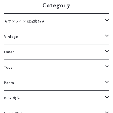
Category
★オンライン限定商品★
ミリタリーデッドストック
Vintage
アウター
Jacket
Outer
デニムジャケット
トップス
Tee
コート
Tops
ミリタリージャケット
半袖シャツ
パンツ
Sweat Shirts
デニムジャケット
Tシャツ
Pants
スイングトップ
長袖シャツ
デニムパンツ
REVERSE WEAVE
レディース
Pants
ミリタリージャケット
長袖シャツ
デニムパンツ
Kids 商品
カバーオール
Tシャツ・ロンT
ミリタリーパンツ
アウター
ブランドシャツ
501,505