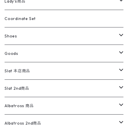
キッズ
Shirts
スウィングトップ
半袖シャツ
ミリタリーパンツ
Vintage
Lady's商品
アウトドア
ポロシャツ
ワークパンツ
トップス
ストライプシャツ
バギーズデニム
アウター
Tops
ライフスタイル雑貨
Ladies
アウトドアナイロンジャケット
ポロシャツ
チノパンツ
Tops
Tシャツ
Coordinate Set
ウールジャケット
スウェット・トレーナー
コーデュロイパンツ
ボトムス
コーデュロイシャツ
フレアデニム
トップス
Pants
ラグ・ブランケット
ブランド
Sweater
スポーツナイロンジャケット
スウェット・パーカ
イージーパンツ
Pants
ブラウス／シャツ／デザイントップス
Shoes
コート
パーカー
スウェットパンツ
ワンピース
スウェードシャツ
ブラックデニム
ボトムス
ラルフローレン
プリントスウェット
長袖
Goods
ワークジャケット
ベスト
スラックス
ベスト／キャミソール
22cm以下
Goods
ナイロンジャケット
セーター・カーディガン
ジャージパンツ
ウールシャツ
ワンピース
リーバイス
ロゴスウェット
半袖
Military
テーラードジャケット
セーター・カーディガン
ワークパンツ
スウェット
22.5cm
バンダナ
Slat 本店商品
ダウンジャケット・ベスト
スラックス
リネンシャツ
ロンパース
エルエルビーン
無地スウェット
アランセーター
ウールジャケット
フリース
コーデュロイパンツ
ニット
23cm
Outer
Slat 2nd商品
ベスト
オーバーオール・つなぎ
柄シャツ
アディダス
キャラスウェット
ウールセーター
ダウンジャケット
オーバーオール・つなぎ
ジャケット
23.5cm
Tee
アウター
Albatross 商品
コーチジャケット
チノパン
ワークシャツ
ナイキ
REVERSE WEAVE
コットン
ハンティングジャケット
レザージャケット
ショーツ
スカート
24cm
Shirts
長袖シャツ
Vintage sweater
Albatross 2nd商品
フリースジャケット・ベスト