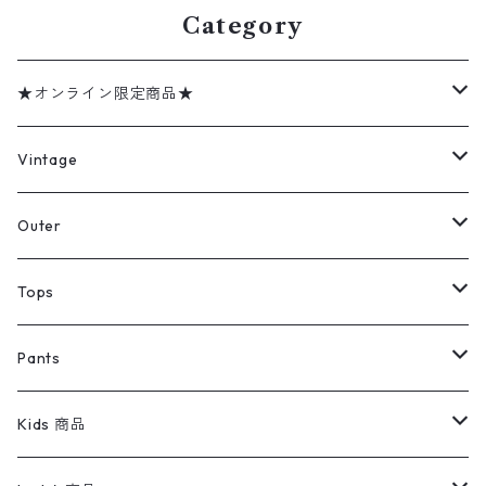
Category
★オンライン限定商品★
ミリタリーデッドストック
Vintage
アウター
Jacket
Outer
デニムジャケット
トップス
Tee
コート
Tops
ミリタリージャケット
半袖シャツ
パンツ
Sweat Shirts
デニムジャケット
Tシャツ
Pants
スイングトップ
長袖シャツ
デニムパンツ
REVERSE WEAVE
レディース
Pants
ミリタリージャケット
長袖シャツ
デニムパンツ
Kids 商品
カバーオール
Tシャツ・ロンT
ミリタリーパンツ
アウター
ブランドシャツ
501,505