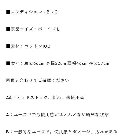
■コンディション：B～C
■表記サイズ：ボーイズ L
■素材：コットン100
■実寸：着丈66cm 身幅52cm 肩幅46cm 袖丈57cm
画像と合わせてご確認ください。
AA：デッドストック、新品、未使用品
A：ユーズドでも使用感がほとんどない綺麗な状態
B：一般的なユーズド。使用感とダメージ、汚れがある