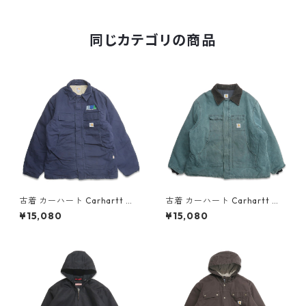
ト ブラック 表記：ボーイズ L
gd407924n w51129
同じカテゴリの商品
古着 カーハート Carhartt ト
古着 カーハート Carhartt ト
ラディショナルジャケット ダ
ラディショナルジャケット ダ
¥15,080
¥15,080
ックジャケット ワークジャケ
ックジャケット ワークジャケ
ット ネイビー 表記：XL-TALL
ット 表記：-- gd408547n
gd408546n w60214
w60214