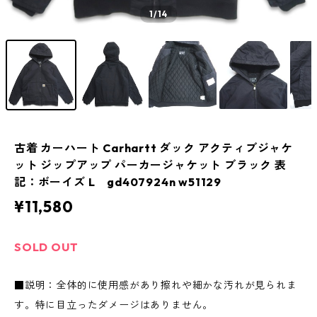
1
/14
古着 カーハート Carhartt ダック アクティブジャケ
ット ジップアップ パーカージャケット ブラック 表
記：ボーイズ L gd407924n w51129
¥11,580
SOLD OUT
■説明：全体的に使用感があり擦れや細かな汚れが見られま
す。特に目立ったダメージはありません。