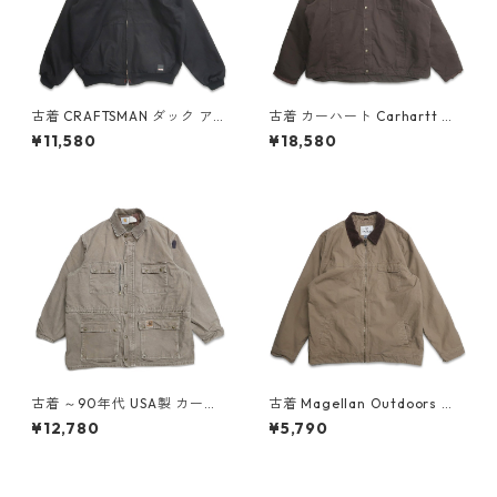
古着 CRAFTSMAN ダック アク
古着 カーハート Carhartt ダ
ティブジャケット ワークジャ
ック バートレットジャケット
¥11,580
¥18,580
ケット ブラック 表記：L gd
ワークジャケット ブラウン 表
408605n w60221
記：2XL gd408593n w6021
9
古着 ～90年代 USA製 カーハ
古着 Magellan Outdoors 襟
ート Carhartt ダックジャケ
コーデュロイ 裏キルティング
¥12,780
¥5,790
ット ワークジャケット ブラウ
ワークジャケット アウトドア
ン系 表記：2XL gd408580n
ジャケット 表記：XL gd408
w60218
793n w60314