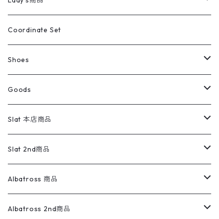
Lady's商品
アウトドア
ポロシャツ
ワークパンツ
トップス
ストライプシャツ
バギーズデニム
アウター
Tops
ライフスタイル雑貨
Ladies
アウトドアナイロンジャケット
ポロシャツ
チノパンツ
Tops
Tシャツ
Coordinate Set
ウールジャケット
スウェット・トレーナー
コーデュロイパンツ
ボトムス
コーデュロイシャツ
フレアデニム
トップス
Pants
ラグ・ブランケット
ブランド
Sweater
スポーツナイロンジャケット
スウェット・パーカ
イージーパンツ
Pants
ブラウス／シャツ／デザイントップス
Shoes
コート
パーカー
スウェットパンツ
ワンピース
スウェードシャツ
ブラックデニム
ボトムス
ラルフローレン
プリントスウェット
長袖
Goods
ワークジャケット
ベスト
スラックス
ベスト／キャミソール
22cm以下
Goods
ナイロンジャケット
セーター・カーディガン
ジャージパンツ
ウールシャツ
ワンピース
リーバイス
ロゴスウェット
半袖
Military
テーラードジャケット
セーター・カーディガン
ワークパンツ
スウェット
22.5cm
バンダナ
Slat 本店商品
ダウンジャケット・ベスト
スラックス
リネンシャツ
ロンパース
エルエルビーン
無地スウェット
アランセーター
ウールジャケット
フリース
コーデュロイパンツ
ニット
23cm
Outer
Slat 2nd商品
ベスト
オーバーオール・つなぎ
柄シャツ
アディダス
キャラスウェット
ウールセーター
ダウンジャケット
オーバーオール・つなぎ
ジャケット
23.5cm
Tee
アウター
Albatross 商品
コーチジャケット
チノパン
ワークシャツ
ナイキ
REVERSE WEAVE
コットン
ハンティングジャケット
レザージャケット
ショーツ
スカート
24cm
Shirts
長袖シャツ
Vintage sweater
Albatross 2nd商品
フリースジャケット・ベスト
ウールパンツ