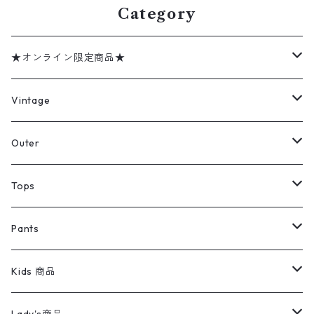
Category
★オンライン限定商品★
ミリタリーデッドストック
Vintage
アウター
Jacket
Outer
デニムジャケット
トップス
Tee
コート
Tops
ミリタリージャケット
半袖シャツ
パンツ
Sweat Shirts
デニムジャケット
Tシャツ
Pants
スイングトップ
長袖シャツ
デニムパンツ
REVERSE WEAVE
レディース
Pants
ミリタリージャケット
長袖シャツ
デニムパンツ
Kids 商品
カバーオール
Tシャツ・ロンT
ミリタリーパンツ
アウター
ブランドシャツ
501,505
キッズ
Shirts
スウィングトップ
半袖シャツ
ミリタリーパンツ
Vintage