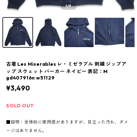
1
/9
古着 Les Miserables レ・ミゼラブル 刺繍 ジップア
ップ スウェット パーカー ネイビー 表記：M
gd407916n w51129
¥3,490
SOLD OUT
■説明：全体的に使用感がありますが、目立った汚れ、ダメ
ージはありません。