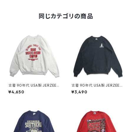
記：M gd407916n w51129
同じカテゴリの商品
古着 90年代 USA製 JERZEES
古着 90年代 USA製 JERZEES
ジャージーズ プリント スウェ
ジャージーズ 企業ロゴ プリン
¥4,650
¥3,490
ット トレーナー ホワイト 表
ト スウェット トレーナー ブラ
記：XL gd409095n w6041
ック 表記：XL gd409107n
4
w60415