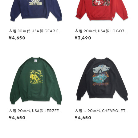
古着 80年代 USA製 GEAR FO
古着 90年代 USA製 LOGO7 N
R SPORTS カレッジ NCAA プ
FL サンフランシスコ フォーテ
¥4,650
¥3,490
リントスウェット トレーナー
ィーナイナーズ プリント スウ
ネイビー 表記：XL gd4092
ェット トレーナー レッド 表
28n w60427
記：XL gd409032n w604
08
古着 90年代 USA製 JERZEES
古着 ～90年代 CHEVROLET
ジャージーズ プリント スウェ
シボレー プリント スウェット
¥4,650
¥4,650
ット トレーナー グリーン 表
トレーナー ブラック 表記：-
記：XL gd409083n w6041
- gd408973n w60402
3