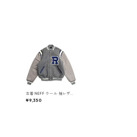
古着 NEFF ウール 袖レザー
スタジャン 刺繍 ワッペン グ
¥9,350
レー 表記：XL gd407910
n w51128