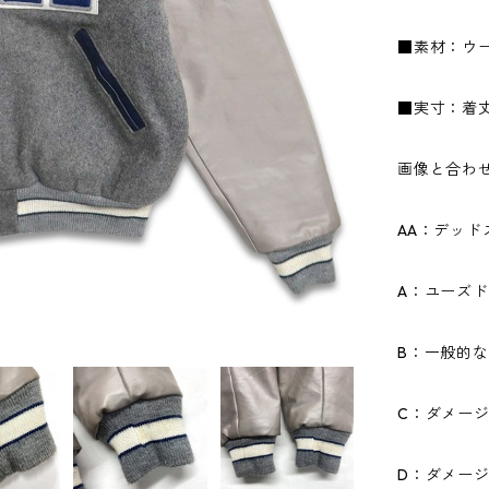
■素材：ウー
■実寸：着丈6
画像と合わ
AA：デッ
A：ユーズ
B：一般的
C：ダメー
D：ダメー