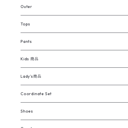
アウター
Jacket
Outer
デニムジャケット
トップス
Tee
コート
Tops
ミリタリージャケット
半袖シャツ
パンツ
Sweat Shirts
デニムジャケット
Tシャツ
Pants
スイングトップ
長袖シャツ
デニムパンツ
REVERSE WEAVE
レディース
Pants
ミリタリージャケット
長袖シャツ
デニムパンツ
Kids 商品
カバーオール
Tシャツ・ロンT
ミリタリーパンツ
アウター
ブランドシャツ
501,505
キッズ
Shirts
スウィングトップ
半袖シャツ
ミリタリーパンツ
Vintage
Lady's商品
アウトドア
ポロシャツ
ワークパンツ
トップス
ストライプシャツ
バギーズデニム
アウター
Tops
ライフスタイル雑貨
Ladies
アウトドアナイロンジャケット
ポロシャツ
チノパンツ
Tops
Tシャツ
Coordinate Set
ウールジャケット
スウェット・トレーナー
コーデュロイパンツ
ボトムス
コーデュロイシャツ
フレアデニム
トップス
Pants
ラグ・ブランケット
ブランド
Sweater
スポーツナイロンジャケット
スウェット・パーカ
イージーパンツ
Pants
ブラウス／シャツ／デザイントップス
Shoes
コート
パーカー
スウェットパンツ
ワンピース
スウェードシャツ
ブラックデニム
ボトムス
ラルフローレン
プリントスウェット
長袖