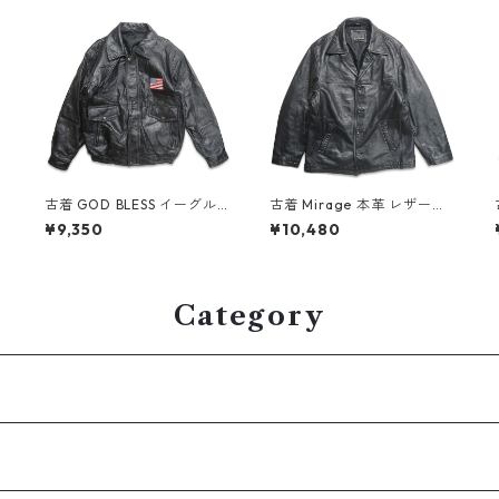
古着 GOD BLESS イーグル
古着 Mirage 本革 レザージ
星条旗 刺繍 パッチワークレ
ャケット ブルゾン ブラック
¥9,350
¥10,480
ザージャケット ブラック 表
表記：L gd408558n w60
記：XL gd408663n w60
216
302
Category