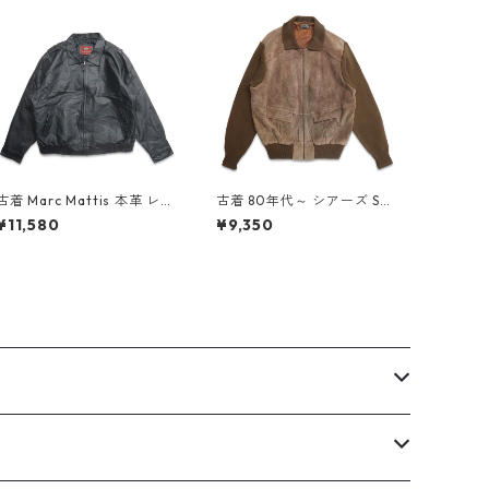
古着 Marc Mattis 本革 レザ
古着 80年代～ シアーズ Sea
ージャケット ブルゾン ブラ
rs スウェードレザー ニット
¥11,580
¥9,350
ック 表記：XL gd408570
ジップアップジャケット ブ
n w60217
ラウン 表記：XL gd40875
8n w60311