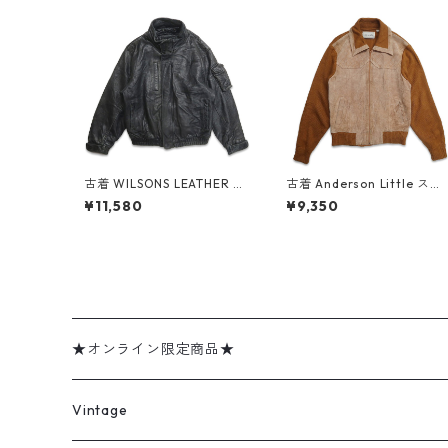
古着 WILSONS LEATHER 本
古着 Anderson Little スウ
革 レザージャケット ブルゾ
ェードレザー ニット ジップ
¥11,580
¥9,350
ン ブラック 表記：M gd4
アップジャケット ブラウン
08699n w60305
表記：L gd408759n w60
311
★オンライン限定商品★
ミリタリーデッドストック
Vintage