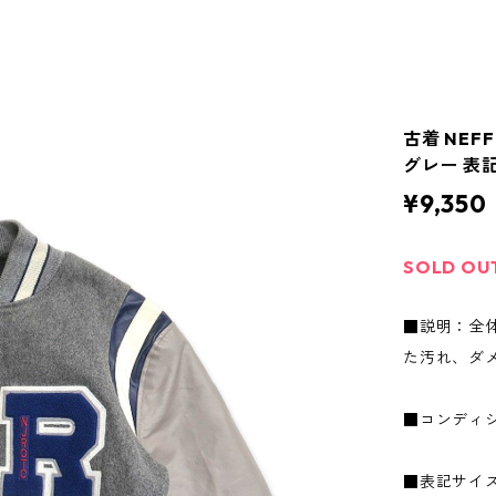
古着 NEF
グレー 表記：
¥9,350
SOLD OU
■説明：全
た汚れ、ダ
■コンディ
■表記サイズ