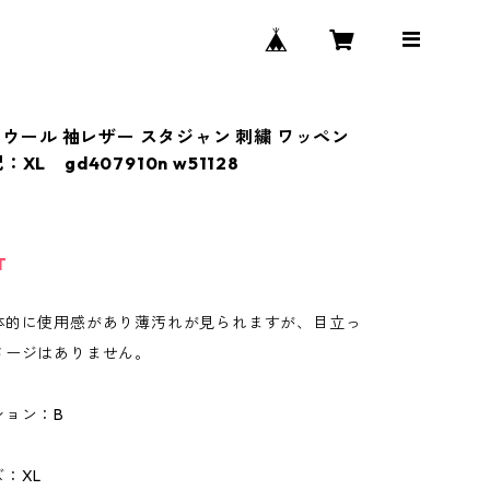
F ウール 袖レザー スタジャン 刺繍 ワッペン
XL gd407910n w51128
T
体的に使用感があり薄汚れが見られますが、目立っ
メージはありません。
ション：B
：XL