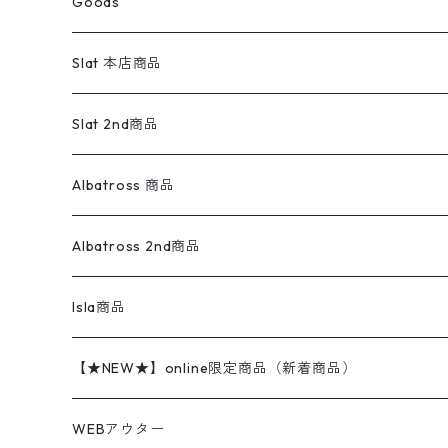
Goods
ワークジャケット
ベスト
スラックス
ベスト／キャミソール
22cm以下
Goods
ナイロンジャケット
セーター・カーディガン
ジャージパンツ
ウールシャツ
ワンピース
リーバイス
ロゴスウェット
半袖
Military
テーラードジャケット
セーター・カーディガン
ワークパンツ
スウェット
22.5cm
バンダナ
Slat 本店商品
ダウンジャケット・ベスト
スラックス
リネンシャツ
ロンパース
エルエルビーン
無地スウェット
アランセーター
ウールジャケット
フリース
コーデュロイパンツ
ニット
23cm
Outer
Slat 2nd商品
ベスト
オーバーオール・つなぎ
柄シャツ
アディダス
キャラスウェット
ウールセーター
ダウンジャケット
オーバーオール・つなぎ
ジャケット
23.5cm
Tee
アウター
Albatross 商品
コーチジャケット
チノパン
ワークシャツ
ナイキ
REVERSE WEAVE
コットン
ハンティングジャケット
レザージャケット
ショーツ
スカート
24cm
Shirts
長袖シャツ
Vintage sweater
Albatross 2nd商品
フリースジャケット・ベスト
ウールパンツ
ミリタリー
チャンピオン
アクリル
アウトドアジャケット
S/S Shirts
アウトドアシャツ
Otherジャケット
Otherパンツ
パンツ(w30以下)
24.5cm
Sweat Shirts
半袖シャツ
Outer
70sアイテム
Isla商品
レザー
ペインターパンツ
ネルシャツ
カーハート
コート
L/S Shirts
ブランドシャツ
REVERSE WEAVE
アウトドアシャツ
Sailing Jacket
ワンピース
25cm
Sweater
スウェット シャツ
Other Tops
Marlboro
2点セットコーデ
【★NEW★】online限定商品（新着商品）
テーラードジャケット
ショートパンツ
ディッキーズ
ライトジャケット
デザインシャツ
ブランドシャツ
Swingtop
長袖
ブランドスウェット
Fleece tops
25.5cm
Fleece
パンツ
Sweat Shirts
GAP
Sweat Shirts
8月NEWアイテム（2026）
WEBアウター
ボアジャケット
イージーパンツ