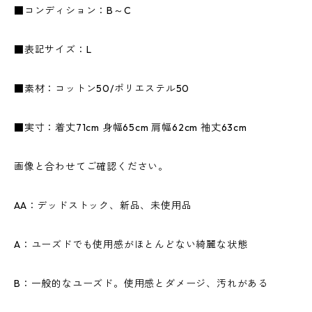
■コンディション：B～C
■表記サイズ：L
■素材：コットン50/ポリエステル50
■実寸：着丈71cm 身幅65cm 肩幅62cm 袖丈63cm
画像と合わせてご確認ください。
AA：デッドストック、新品、未使用品
A：ユーズドでも使用感がほとんどない綺麗な状態
B：一般的なユーズド。使用感とダメージ、汚れがある