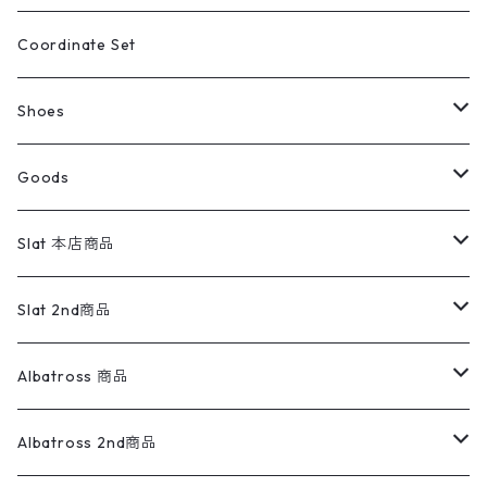
アウトドア
ポロシャツ
ワークパンツ
トップス
ストライプシャツ
バギーズデニム
アウター
Tops
ライフスタイル雑貨
Ladies
アウトドアナイロンジャケット
ポロシャツ
チノパンツ
Tops
Tシャツ
Coordinate Set
ウールジャケット
スウェット・トレーナー
コーデュロイパンツ
ボトムス
コーデュロイシャツ
フレアデニム
トップス
Pants
ラグ・ブランケット
ブランド
Sweater
スポーツナイロンジャケット
スウェット・パーカ
イージーパンツ
Pants
ブラウス／シャツ／デザイントップス
Shoes
コート
パーカー
スウェットパンツ
ワンピース
スウェードシャツ
ブラックデニム
ボトムス
ラルフローレン
プリントスウェット
長袖
Goods
ワークジャケット
ベスト
スラックス
ベスト／キャミソール
22cm以下
Goods
ナイロンジャケット
セーター・カーディガン
ジャージパンツ
ウールシャツ
ワンピース
リーバイス
ロゴスウェット
半袖
Military
テーラードジャケット
セーター・カーディガン
ワークパンツ
スウェット
22.5cm
バンダナ
Slat 本店商品
ダウンジャケット・ベスト
スラックス
リネンシャツ
ロンパース
エルエルビーン
無地スウェット
アランセーター
ウールジャケット
フリース
コーデュロイパンツ
ニット
23cm
Outer
Slat 2nd商品
ベスト
オーバーオール・つなぎ
柄シャツ
アディダス
キャラスウェット
ウールセーター
ダウンジャケット
オーバーオール・つなぎ
ジャケット
23.5cm
Tee
アウター
Albatross 商品
コーチジャケット
チノパン
ワークシャツ
ナイキ
REVERSE WEAVE
コットン
ハンティングジャケット
レザージャケット
ショーツ
スカート
24cm
Shirts
長袖シャツ
Vintage sweater
Albatross 2nd商品
フリースジャケット・ベスト
ウールパンツ
ミリタリー
チャンピオン