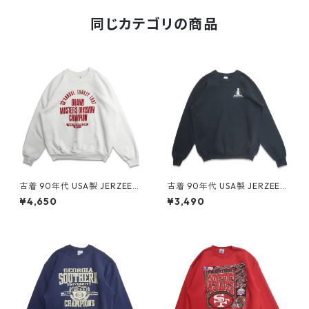
同じカテゴリの商品
古着 90年代 USA製 JERZEES
古着 90年代 USA製 JERZEES
ジャージーズ プリント スウェ
ジャージーズ 企業ロゴ プリン
¥4,650
¥3,490
ット トレーナー ホワイト 表
ト スウェット トレーナー ブラ
記：XL gd409095n w6041
ック 表記：XL gd409107n
4
w60415