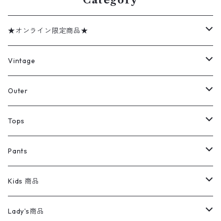
Category
★オンライン限定商品★
ミリタリーデッドストック
Vintage
アウター
Jacket
Outer
デニムジャケット
トップス
Tee
コート
Tops
ミリタリージャケット
半袖シャツ
パンツ
Sweat Shirts
デニムジャケット
Tシャツ
Pants
スイングトップ
長袖シャツ
デニムパンツ
REVERSE WEAVE
レディース
Pants
ミリタリージャケット
長袖シャツ
デニムパンツ
Kids 商品
カバーオール
Tシャツ・ロンT
ミリタリーパンツ
アウター
ブランドシャツ
501,505
キッズ
Shirts
スウィングトップ
半袖シャツ
ミリタリーパンツ
Vintage
Lady's商品