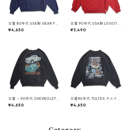
古着 80年代 USA製 GEAR FO
古着 90年代 USA製 LOGO7 N
R SPORTS カレッジ NCAA プ
FL サンフランシスコ フォーテ
¥4,650
¥3,490
リントスウェット トレーナー
ィーナイナーズ プリント スウ
ネイビー 表記：XL gd4092
ェット トレーナー レッド 表
28n w60427
記：XL gd409032n w604
08
古着 ～90年代 CHEVROLET
古着90年代 TULTEX タルテッ
シボレー プリント スウェット
クス NFL カロライナパンサー
¥4,650
¥4,650
トレーナー ブラック 表記：-
ズ ルーニーテューンズ プリン
- gd408973n w60402
ト スウェット トレーナー ブラ
ック 表記：L gd408849n w
60320