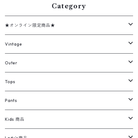
Category
★オンライン限定商品★
ミリタリーデッドストック
Vintage
アウター
Jacket
Outer
デニムジャケット
トップス
Tee
コート
Tops
ミリタリージャケット
半袖シャツ
パンツ
Sweat Shirts
デニムジャケット
Tシャツ
Pants
スイングトップ
長袖シャツ
デニムパンツ
REVERSE WEAVE
レディース
Pants
ミリタリージャケット
長袖シャツ
デニムパンツ
Kids 商品
カバーオール
Tシャツ・ロンT
ミリタリーパンツ
アウター
ブランドシャツ
501,505
キッズ
Shirts
スウィングトップ
半袖シャツ
ミリタリーパンツ
Vintage