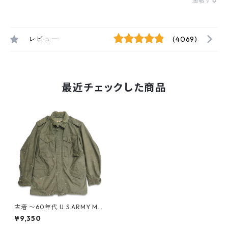
通報する
レビュー
(4069)
最近チェックした商品
古着 〜60年代 U.S.ARMY M-5
1 フィールドジャケット ミリ
¥9,350
タリー 米軍 表記：SMALL g