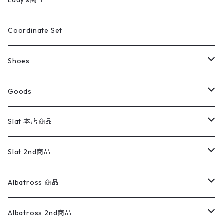
Lady's商品
アウトドア
ポロシャツ
ワークパンツ
トップス
ストライプシャツ
バギーズデニム
アウター
Tops
ライフスタイル雑貨
Ladies
アウトドアナイロンジャケット
ポロシャツ
チノパンツ
Tops
Tシャツ
Coordinate Set
ウールジャケット
スウェット・トレーナー
コーデュロイパンツ
ボトムス
コーデュロイシャツ
フレアデニム
トップス
Pants
ラグ・ブランケット
ブランド
Sweater
スポーツナイロンジャケット
スウェット・パーカ
イージーパンツ
Pants
ブラウス／シャツ／デザイントップス
Shoes
コート
パーカー
スウェットパンツ
ワンピース
スウェードシャツ
ブラックデニム
ボトムス
ラルフローレン
プリントスウェット
長袖
Goods
ワークジャケット
ベスト
スラックス
ベスト／キャミソール
22cm以下
Goods
ナイロンジャケット
セーター・カーディガン
ジャージパンツ
ウールシャツ
ワンピース
リーバイス
ロゴスウェット
半袖
Military
テーラードジャケット
セーター・カーディガン
ワークパンツ
スウェット
22.5cm
バンダナ
Slat 本店商品
ダウンジャケット・ベスト
スラックス
リネンシャツ
ロンパース
エルエルビーン
無地スウェット
アランセーター
ウールジャケット
フリース
コーデュロイパンツ
ニット
23cm
Outer
Slat 2nd商品
ベスト
オーバーオール・つなぎ
柄シャツ
アディダス
キャラスウェット
ウールセーター
ダウンジャケット
オーバーオール・つなぎ
ジャケット
23.5cm
Tee
アウター
Albatross 商品
コーチジャケット
チノパン
ワークシャツ
ナイキ
REVERSE WEAVE
コットン
ハンティングジャケット
レザージャケット
ショーツ
スカート
24cm
Shirts
長袖シャツ
Vintage sweater
Albatross 2nd商品
フリースジャケット・ベスト
ウールパンツ