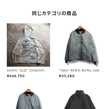
d407852n w51124
同じカテゴリの商品
40年代 "XL位" US NAYVY サ
"7644" 90年代 ROYAL CANA
ルベージパーカー 前期型 白 ホ
DIAN AIR FORCE RCAF カナ
¥466,750
¥23,280
ワイト ミリタリー ガンナーズ
ダ軍 フライトジャケット エア
スモック エアブラシ 古着 古着
フォースブルー ミリタリー 古
屋 高円寺 ビンテージ n60602
着 古着屋 高円寺 ビンテージ n
60506