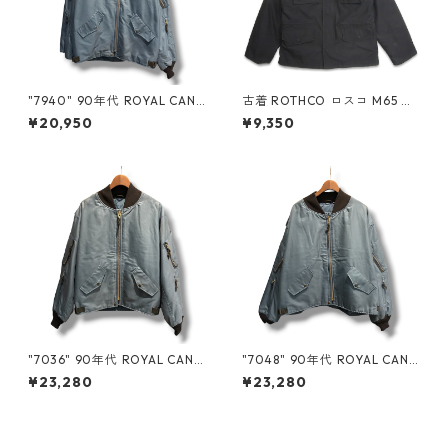
"7940" 90年代 ROYAL CANA
古着 ROTHCO ロスコ M65 フ
DIAN AIR FORCE RCAF カナ
ィールドジャケット 民間 ミリ
¥20,950
¥9,350
ダ軍 フライトジャケット エア
タリー 着脱ライナー付き ブラ
フォースブルー ミリタリー 古
ック 表記：XS-R gd408843
着 古着屋 高円寺 ビンテージ n
n w60319
60506
"7036" 90年代 ROYAL CANA
"7048" 90年代 ROYAL CANA
DIAN AIR FORCE RCAF カナ
DIAN AIR FORCE RCAF カナ
¥23,280
¥23,280
ダ軍 フライトジャケット エア
ダ軍 フライトジャケット エア
フォースブルー ミリタリー 古
フォースブルー ミリタリー 古
着 古着屋 高円寺 ビンテージ n
着 古着屋 高円寺 ビンテージ n
60506
60506