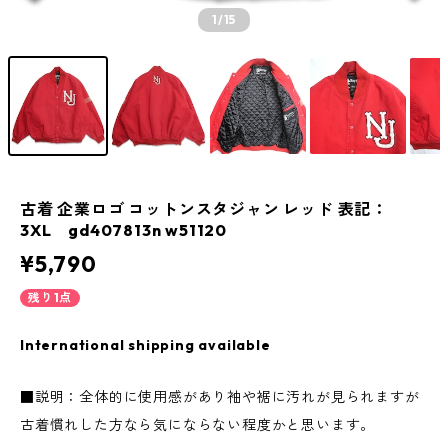
1
/15
古着 企業ロゴ コットンスタジャン レッド 表記：
3XL gd407813n w51120
¥5,790
残り1点
International shipping available
■説明：全体的に使用感があり袖や裾に汚れが見られますが
古着慣れした方なら気にならない程度かと思います。