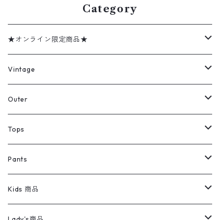
Category
★オンライン限定商品★
ミリタリーデッドストック
Vintage
アウター
Jacket
Outer
デニムジャケット
トップス
Tee
コート
Tops
ミリタリージャケット
半袖シャツ
パンツ
Sweat Shirts
デニムジャケット
Tシャツ
Pants
スイングトップ
長袖シャツ
デニムパンツ
REVERSE WEAVE
レディース
Pants
ミリタリージャケット
長袖シャツ
デニムパンツ
Kids 商品
カバーオール
Tシャツ・ロンT
ミリタリーパンツ
アウター
ブランドシャツ
501,505
キッズ
Shirts
スウィングトップ
半袖シャツ
ミリタリーパンツ
Vintage
Lady's商品