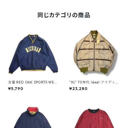
同じカテゴリの商品
古着 RED OAK SPORTS WEA
"XL" 70年代 Ideal アイディー
R カレッジ 刺繍 Vネック ウォ
ル フィッシングジャケット ベ
¥5,790
¥23,280
ームアップジャケット プルオ
ージュ 古着 古着屋 高円寺 ビ
ーバージャケット ネイビー 表
ンテージ n60311
記：XL gd408855n w6032
0