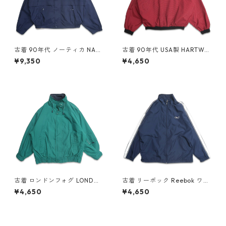
古着 90年代 ノーティカ NAU
古着 90年代 USA製 HARTWEL
TICA セーリングジャケット ジ
L コカ・コーラ 刺繍 千鳥格子
¥9,350
¥4,650
ップアップジャケット ネイビ
Vネック ウォームアップジャ
ー 表記：XXL gd408831n w
ケット プルオーバージャケッ
60318
ト 表記：XL gd409013n w6
0406
古着 ロンドンフォグ LONDON
古着 リーボック Reebok ワン
FOG ジップアップジャケット
ポイント ジップアップジャケ
¥4,650
¥4,650
ブルゾン グリーン系 表記：L
ット ポリエステルジャケット
gd409132n w60417
ネイビー 表記：L gd409113
n w60416