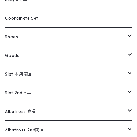
アウトドア
ポロシャツ
ワークパンツ
トップス
ストライプシャツ
バギーズデニム
アウター
Tops
ライフスタイル雑貨
Ladies
アウトドアナイロンジャケット
ポロシャツ
チノパンツ
Tops
Tシャツ
Coordinate Set
ウールジャケット
スウェット・トレーナー
コーデュロイパンツ
ボトムス
コーデュロイシャツ
フレアデニム
トップス
Pants
ラグ・ブランケット
ブランド
Sweater
スポーツナイロンジャケット
スウェット・パーカ
イージーパンツ
Pants
ブラウス／シャツ／デザイントップス
Shoes
コート
パーカー
スウェットパンツ
ワンピース
スウェードシャツ
ブラックデニム
ボトムス
ラルフローレン
プリントスウェット
長袖
Goods
ワークジャケット
ベスト
スラックス
ベスト／キャミソール
22cm以下
Goods
ナイロンジャケット
セーター・カーディガン
ジャージパンツ
ウールシャツ
ワンピース
リーバイス
ロゴスウェット
半袖
Military
テーラードジャケット
セーター・カーディガン
ワークパンツ
スウェット
22.5cm
バンダナ
Slat 本店商品
ダウンジャケット・ベスト
スラックス
リネンシャツ
ロンパース
エルエルビーン
無地スウェット
アランセーター
ウールジャケット
フリース
コーデュロイパンツ
ニット
23cm
Outer
Slat 2nd商品
ベスト
オーバーオール・つなぎ
柄シャツ
アディダス
キャラスウェット
ウールセーター
ダウンジャケット
オーバーオール・つなぎ
ジャケット
23.5cm
Tee
アウター
Albatross 商品
コーチジャケット
チノパン
ワークシャツ
ナイキ
REVERSE WEAVE
コットン
ハンティングジャケット
レザージャケット
ショーツ
スカート
24cm
Shirts
長袖シャツ
Vintage sweater
Albatross 2nd商品
フリースジャケット・ベスト
ウールパンツ