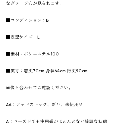
なダメージ穴が見られます。
■コンディション：B
■表記サイズ：L
■素材：ポリエステル100
■実寸：着丈70cm 身幅64cm 裄丈90cm
画像と合わせてご確認ください。
AA：デッドストック、新品、未使用品
A：ユーズドでも使用感がほとんどない綺麗な状態