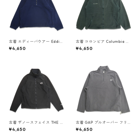
古着 エディーバウアー Eddie
古着 コロンビア Columbia フ
Bauer ハーフジップ フリース
リースジャケット グリーン 表
¥4,650
¥4,650
ジャケット ネイビー 表記：L
記：L gd408770n w60312
gd408556n w60216
古着 ザノースフェイス THE N
古着 GAP プルオーバー フリ
ORTH FACE WINDWALL フリ
ースジャケット ハーフジップ
¥4,650
¥4,650
ースジャケット ワンポイント
ワンポイント グレー 表記：L
ブラック 表記：M gd40872
gd408478n w60128