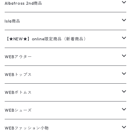
ハンティングジャケット
レザージャケット
ショーツ
スカート
24cm
Shirts
長袖シャツ
Vintage sweater
Albatross 2nd商品
フリースジャケット・ベスト
ウールパンツ
ミリタリー
チャンピオン
アクリル
アウトドアジャケット
S/S Shirts
アウトドアシャツ
Otherジャケット
Otherパンツ
パンツ(w30以下)
24.5cm
Sweat Shirts
半袖シャツ
Outer
70sアイテム
Isla商品
レザー
ペインターパンツ
ネルシャツ
カーハート
コート
L/S Shirts
ブランドシャツ
REVERSE WEAVE
アウトドアシャツ
Sailing Jacket
ワンピース
25cm
Sweater
スウェット シャツ
Other Tops
Marlboro
2点セットコーデ
【★NEW★】online限定商品（新着商品）
テーラードジャケット
ショートパンツ
ディッキーズ
ライトジャケット
デザインシャツ
ブランドシャツ
Swingtop
長袖
ブランドスウェット
Fleece tops
25.5cm
Fleece
パンツ
Sweat Shirts
GAP
Sweat Shirts
8月NEWアイテム（2026）
WEBアウター
ボアジャケット
イージーパンツ
ウールリッチ
ミリタリージャケット
リネンシャツ
リネンシャツ
Coat
半袖
プリントスウェット
Knit
リーバイス501 505
トップス
その他
26cm
Other Tops
Tシャツ
Hoodie
アウター
Knit
7月NEWアイテム（2026）
ジャケット
WEBトップス
ビンテージ
トミーヒルフィガー
ウールジャケット
コーデユロイシャツ
ハワイアンシャツ
Denim Jacket
ノースリーブ
アウトドアスウェット
Tailored Jacket
スラックス
パンツ
ワークジャケット
コート
プルオーバー
トップス
ミリタリージャケット
26.5cm
Pants
デッドストック ミリタリー
Tee
フリース
Military
6月NEWアイテム（2026）
コート
Tシャツ
WEBボトムス
その他
ノーティカ
ワークジャケット
ワークシャツ
デザインシャツ
Leather Jacket
無地スウェット
Gown
チノパンツ
スイングトップ
カーディガン
パンツ
フリースジャケット
Denim Pants
Band Tee
トップス
ムートン・レザーコート
映画・ムービーTシャツ
27cm
Shoes
フリース
Overall
セットアップ
Outer
5月NEWアイテム（2026）
ポンチョ
ポロシャツ
デニムパンツ
WEBシューズ
ノースフェイス
ダウンジャケット
ウールシャツ
ポロシャツ
Down jacket
アウトドアブランド
テーラードジャケット
ジャージ・トラックジャケット
Military Pants
Print Tee
パンツ
ウールコート
グラフィックTシャツ
Sneaker
テーラードジャケット
トップス
ボーダーポロシャツ
ストレートデニムパンツ
27.5cm
Goods
セーター
Shirts
トップス
Fleece
4月NEWアイテム（2026）
キャミソール・タンクトップ
ロングパンツ
スニーカー
WEBファッション小物
パタゴニア