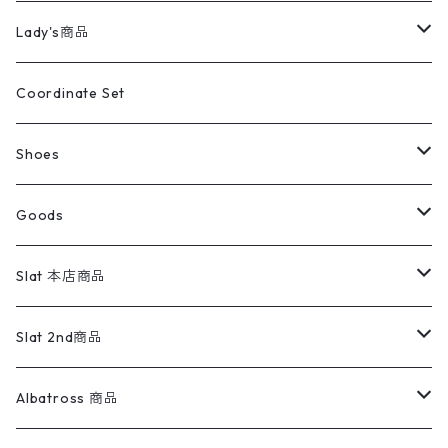
カバーオール
Tシャツ・ロンT
ミリタリーパンツ
アウター
ブランドシャツ
501,505
キッズ
Shirts
スウィングトップ
半袖シャツ
ミリタリーパンツ
Vintage
Lady's商品
アウトドア
ポロシャツ
ワークパンツ
トップス
ストライプシャツ
バギーズデニム
アウター
Tops
ライフスタイル雑貨
Ladies
アウトドアナイロンジャケット
ポロシャツ
チノパンツ
Tops
Tシャツ
Coordinate Set
ウールジャケット
スウェット・トレーナー
コーデュロイパンツ
ボトムス
コーデュロイシャツ
フレアデニム
トップス
Pants
ラグ・ブランケット
ブランド
Sweater
スポーツナイロンジャケット
スウェット・パーカ
イージーパンツ
Pants
ブラウス／シャツ／デザイントップス
Shoes
コート
パーカー
スウェットパンツ
ワンピース
スウェードシャツ
ブラックデニム
ボトムス
ラルフローレン
プリントスウェット
長袖
Goods
ワークジャケット
ベスト
スラックス
ベスト／キャミソール
22cm以下
Goods
ナイロンジャケット
セーター・カーディガン
ジャージパンツ
ウールシャツ
ワンピース
リーバイス
ロゴスウェット
半袖
Military
テーラードジャケット
セーター・カーディガン
ワークパンツ
スウェット
22.5cm
バンダナ
Slat 本店商品
ダウンジャケット・ベスト
スラックス
リネンシャツ
ロンパース
エルエルビーン
無地スウェット
アランセーター
ウールジャケット
フリース
コーデュロイパンツ
ニット
23cm
Outer
Slat 2nd商品
ベスト
オーバーオール・つなぎ
柄シャツ
アディダス
キャラスウェット
ウールセーター
ダウンジャケット
オーバーオール・つなぎ
ジャケット
23.5cm
Tee
アウター
Albatross 商品
コーチジャケット
チノパン
ワークシャツ
ナイキ
REVERSE WEAVE
コットン