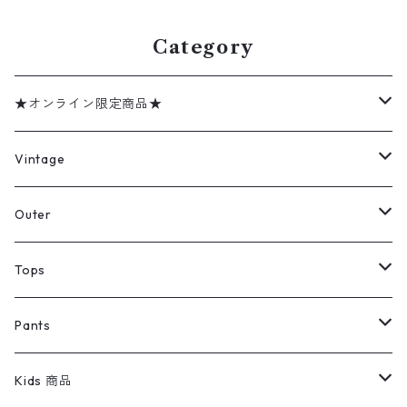
0n w60307
Category
★オンライン限定商品★
ミリタリーデッドストック
Vintage
アウター
Jacket
Outer
デニムジャケット
トップス
Tee
コート
Tops
ミリタリージャケット
半袖シャツ
パンツ
Sweat Shirts
デニムジャケット
Tシャツ
Pants
スイングトップ
長袖シャツ
デニムパンツ
REVERSE WEAVE
レディース
Pants
ミリタリージャケット
長袖シャツ
デニムパンツ
Kids 商品