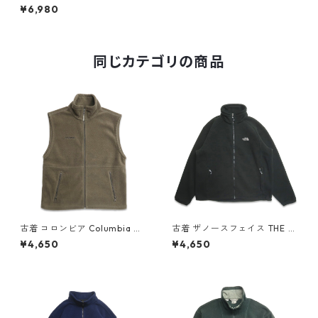
OTRE FACE ポーラテック フ
¥6,980
リースジャケット ワンポイン
ト ネイビー 表記：L gd407
791n w51118
同じカテゴリの商品
古着 コロンビア Columbia ジ
古着 ザノースフェイス THE N
ップアップ フリース ベスト ブ
ORTH FACE フリースジャケッ
¥4,650
¥4,650
ラウン系 表記：M gd40854
ト ワンポイント ブラック 表
2n w60214
記：XL gd408557n w60216