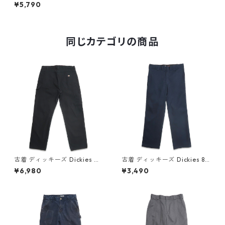
ーゴパンツ ダブルニー リップ
¥5,790
ストップ ブラック 表記：W32
L32 gd407649n w51101
同じカテゴリの商品
古着 ディッキーズ Dickies ワ
古着 ディッキーズ Dickies 87
ーク ダック ペインターパンツ
4 FLEX ワークパンツ ネイビ
¥6,980
¥3,490
ブラック 表記：W36L32 gd
ー 表記：W32L30 gd41031
409412n w60514
4n w60730