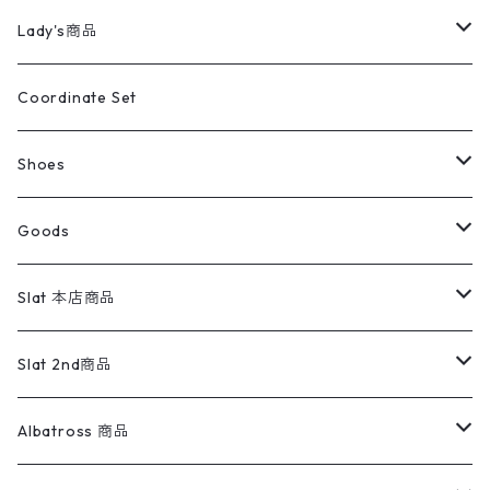
カバーオール
Tシャツ・ロンT
ミリタリーパンツ
アウター
ブランドシャツ
501,505
キッズ
Shirts
スウィングトップ
半袖シャツ
ミリタリーパンツ
Vintage
Lady's商品
アウトドア
ポロシャツ
ワークパンツ
トップス
ストライプシャツ
バギーズデニム
アウター
Tops
ライフスタイル雑貨
Ladies
アウトドアナイロンジャケット
ポロシャツ
チノパンツ
Tops
Tシャツ
Coordinate Set
ウールジャケット
スウェット・トレーナー
コーデュロイパンツ
ボトムス
コーデュロイシャツ
フレアデニム
トップス
Pants
ラグ・ブランケット
ブランド
Sweater
スポーツナイロンジャケット
スウェット・パーカ
イージーパンツ
Pants
ブラウス／シャツ／デザイントップス
Shoes
コート
パーカー
スウェットパンツ
ワンピース
スウェードシャツ
ブラックデニム
ボトムス
ラルフローレン
プリントスウェット
長袖
Goods
ワークジャケット
ベスト
スラックス
ベスト／キャミソール
22cm以下
Goods
ナイロンジャケット
セーター・カーディガン
ジャージパンツ
ウールシャツ
ワンピース
リーバイス
ロゴスウェット
半袖
Military
テーラードジャケット
セーター・カーディガン
ワークパンツ
スウェット
22.5cm
バンダナ
Slat 本店商品
ダウンジャケット・ベスト
スラックス
リネンシャツ
ロンパース
エルエルビーン
無地スウェット
アランセーター
ウールジャケット
フリース
コーデュロイパンツ
ニット
23cm
Outer
Slat 2nd商品
ベスト
オーバーオール・つなぎ
柄シャツ
アディダス
キャラスウェット
ウールセーター
ダウンジャケット
オーバーオール・つなぎ
ジャケット
23.5cm
Tee
アウター
Albatross 商品
コーチジャケット
チノパン
ワークシャツ
ナイキ
REVERSE WEAVE
コットン