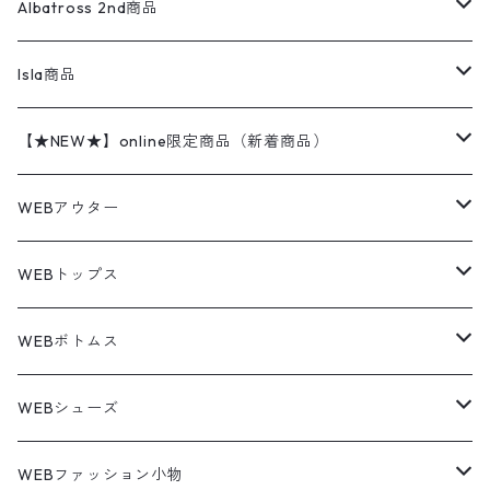
ハンティングジャケット
レザージャケット
ショーツ
スカート
24cm
Shirts
長袖シャツ
Vintage sweater
Albatross 2nd商品
フリースジャケット・ベスト
ウールパンツ
ミリタリー
チャンピオン
アクリル
アウトドアジャケット
S/S Shirts
アウトドアシャツ
Otherジャケット
Otherパンツ
パンツ(w30以下)
24.5cm
Sweat Shirts
半袖シャツ
Outer
70sアイテム
Isla商品
レザー
ペインターパンツ
ネルシャツ
カーハート
コート
L/S Shirts
ブランドシャツ
REVERSE WEAVE
アウトドアシャツ
Sailing Jacket
ワンピース
25cm
Sweater
スウェット シャツ
Other Tops
Marlboro
2点セットコーデ
【★NEW★】online限定商品（新着商品）
テーラードジャケット
ショートパンツ
ディッキーズ
ライトジャケット
デザインシャツ
ブランドシャツ
Swingtop
長袖
ブランドスウェット
Fleece tops
25.5cm
Fleece
パンツ
Sweat Shirts
GAP
Sweat Shirts
8月NEWアイテム（2026）
WEBアウター
ボアジャケット
イージーパンツ
ウールリッチ
ミリタリージャケット
リネンシャツ
リネンシャツ
Coat
半袖
プリントスウェット
Knit
リーバイス501 505
トップス
その他
26cm
Other Tops
Tシャツ
Hoodie
アウター
Knit
7月NEWアイテム（2026）
ジャケット
WEBトップス
ビンテージ
トミーヒルフィガー
ウールジャケット
コーデユロイシャツ
ハワイアンシャツ
Denim Jacket
ノースリーブ
アウトドアスウェット
Tailored Jacket
スラックス
パンツ
ワークジャケット
コート
プルオーバー
トップス
ミリタリージャケット
26.5cm
Pants
デッドストック ミリタリー
Tee
フリース
Military
6月NEWアイテム（2026）
コート
Tシャツ
WEBボトムス
その他
ノーティカ
ワークジャケット
ワークシャツ
デザインシャツ
Leather Jacket
無地スウェット
Gown
チノパンツ
スイングトップ
カーディガン
パンツ
フリースジャケット
Denim Pants
Band Tee
トップス
ムートン・レザーコート
映画・ムービーTシャツ
27cm
Shoes
フリース
Overall
セットアップ
Outer
5月NEWアイテム（2026）
ポンチョ
ポロシャツ
デニムパンツ
WEBシューズ
ノースフェイス
ダウンジャケット
ウールシャツ
ポロシャツ
Down jacket
アウトドアブランド
テーラードジャケット
ジャージ・トラックジャケット
Military Pants
Print Tee
パンツ
ウールコート
グラフィックTシャツ
Sneaker
テーラードジャケット
トップス
ボーダーポロシャツ
ストレートデニムパンツ
27.5cm
Goods
セーター
Shirts
トップス
Fleece
4月NEWアイテム（2026）
キャミソール・タンクトップ
ロングパンツ
スニーカー
WEBファッション小物
パタゴニア