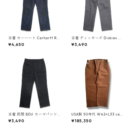
古着 カーハート Carhartt Rel
古着 ディッキーズ Dickies ワ
axed Fit ペインターパンツ ワ
ークパンツ グレー 表記：W34
¥4,650
¥3,490
ークパンツ ネイビー 表記：W
L32 gd410315n w60730
32L32 gd410214n w60722
古着 民間 BDU カーゴパンツ
USA製 50年代 W42×L33 car
ブラック 表記：W34L32 gd
hartt カーハート ダックパン
¥3,490
¥185,350
410198n w60721
ツ ロガーパンツ ハートタグ 裏
ブランケット 股下リベット サ
スペンダーボタン 茶 ブラウン