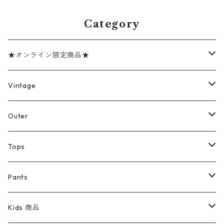
Deadstock 古着 古着屋 高円
寺 ビンテージ n60805
Category
★オンライン限定商品★
ミリタリーデッドストック
Vintage
アウター
Jacket
Outer
デニムジャケット
トップス
Tee
コート
Tops
ミリタリージャケット
半袖シャツ
パンツ
Sweat Shirts
デニムジャケット
Tシャツ
Pants
スイングトップ
長袖シャツ
デニムパンツ
REVERSE WEAVE
レディース
Pants
ミリタリージャケット
長袖シャツ
デニムパンツ
Kids 商品