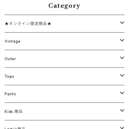
Category
★オンライン限定商品★
ミリタリーデッドストック
Vintage
アウター
Jacket
Outer
デニムジャケット
トップス
Tee
コート
Tops
ミリタリージャケット
半袖シャツ
パンツ
Sweat Shirts
デニムジャケット
Tシャツ
Pants
スイングトップ
長袖シャツ
デニムパンツ
REVERSE WEAVE
レディース
Pants
ミリタリージャケット
長袖シャツ
デニムパンツ
Kids 商品
カバーオール
Tシャツ・ロンT
ミリタリーパンツ
アウター
ブランドシャツ
501,505
キッズ
Shirts
スウィングトップ
半袖シャツ
ミリタリーパンツ
Vintage