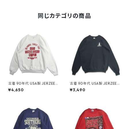
表記：XL gd407611n w5102
7
同じカテゴリの商品
古着 90年代 USA製 JERZEES
古着 90年代 USA製 JERZEES
ジャージーズ プリント スウェ
ジャージーズ 企業ロゴ プリン
¥4,650
¥3,490
ット トレーナー ホワイト 表
ト スウェット トレーナー ブラ
記：XL gd409095n w6041
ック 表記：XL gd409107n
4
w60415