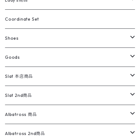
Lady's商品
アウトドア
ポロシャツ
ワークパンツ
トップス
ストライプシャツ
バギーズデニム
アウター
Tops
ライフスタイル雑貨
Ladies
アウトドアナイロンジャケット
ポロシャツ
チノパンツ
Tops
Tシャツ
Coordinate Set
ウールジャケット
スウェット・トレーナー
コーデュロイパンツ
ボトムス
コーデュロイシャツ
フレアデニム
トップス
Pants
ラグ・ブランケット
ブランド
Sweater
スポーツナイロンジャケット
スウェット・パーカ
イージーパンツ
Pants
ブラウス／シャツ／デザイントップス
Shoes
コート
パーカー
スウェットパンツ
ワンピース
スウェードシャツ
ブラックデニム
ボトムス
ラルフローレン
プリントスウェット
長袖
Goods
ワークジャケット
ベスト
スラックス
ベスト／キャミソール
22cm以下
Goods
ナイロンジャケット
セーター・カーディガン
ジャージパンツ
ウールシャツ
ワンピース
リーバイス
ロゴスウェット
半袖
Military
テーラードジャケット
セーター・カーディガン
ワークパンツ
スウェット
22.5cm
バンダナ
Slat 本店商品
ダウンジャケット・ベスト
スラックス
リネンシャツ
ロンパース
エルエルビーン
無地スウェット
アランセーター
ウールジャケット
フリース
コーデュロイパンツ
ニット
23cm
Outer
Slat 2nd商品
ベスト
オーバーオール・つなぎ
柄シャツ
アディダス
キャラスウェット
ウールセーター
ダウンジャケット
オーバーオール・つなぎ
ジャケット
23.5cm
Tee
アウター
Albatross 商品
コーチジャケット
チノパン
ワークシャツ
ナイキ
REVERSE WEAVE
コットン
ハンティングジャケット
レザージャケット
ショーツ
スカート
24cm
Shirts
長袖シャツ
Vintage sweater
Albatross 2nd商品
フリースジャケット・ベスト
ウールパンツ