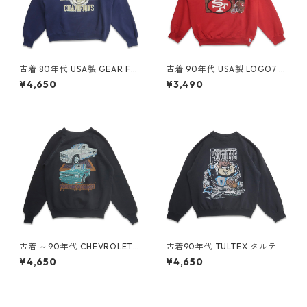
古着 80年代 USA製 GEAR FO
古着 90年代 USA製 LOGO7 N
R SPORTS カレッジ NCAA プ
FL サンフランシスコ フォーテ
¥4,650
¥3,490
リントスウェット トレーナー
ィーナイナーズ プリント スウ
ネイビー 表記：XL gd4092
ェット トレーナー レッド 表
28n w60427
記：XL gd409032n w604
08
古着 ～90年代 CHEVROLET
古着90年代 TULTEX タルテッ
シボレー プリント スウェット
クス NFL カロライナパンサー
¥4,650
¥4,650
トレーナー ブラック 表記：-
ズ ルーニーテューンズ プリン
- gd408973n w60402
ト スウェット トレーナー ブラ
ック 表記：L gd408849n w
60320