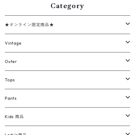
Category
★オンライン限定商品★
ミリタリーデッドストック
Vintage
アウター
Jacket
Outer
デニムジャケット
トップス
Tee
コート
Tops
ミリタリージャケット
半袖シャツ
パンツ
Sweat Shirts
デニムジャケット
Tシャツ
Pants
スイングトップ
長袖シャツ
デニムパンツ
REVERSE WEAVE
レディース
Pants
ミリタリージャケット
長袖シャツ
デニムパンツ
Kids 商品
カバーオール
Tシャツ・ロンT
ミリタリーパンツ
アウター
ブランドシャツ
501,505
キッズ
Shirts
スウィングトップ
半袖シャツ
ミリタリーパンツ
Vintage