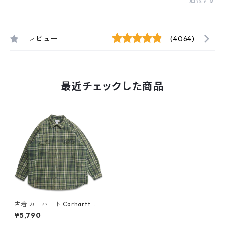
通報する
レビュー
(4064)
最近チェックした商品
古着 カーハート Carhartt ネ
ルシャツ フランネル 長袖シャ
¥5,790
ツ チェック 表記：2XL gd4