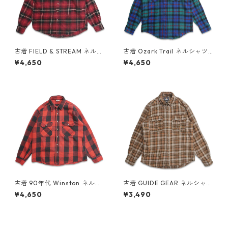
古着 FIELD & STREAM ネルシ
古着 Ozark Trail ネルシャツ
ャツ フランネル 長袖シャツ チ
フランネル 長袖シャツ チェッ
¥4,650
¥4,650
ェック 表記：L TALL gd408
ク 表記：M gd408959n w6
847n w60320
0401
古着 90年代 Winston ネルシ
古着 GUIDE GEAR ネルシャツ
ャツ フランネル 長袖シャツ バ
フランネル 長袖シャツ チェッ
¥4,650
¥3,490
ッファローチェック レッド ブ
ク 表記：L gd409053n w6
ラック 表記：L gd408611n
0410
w60224