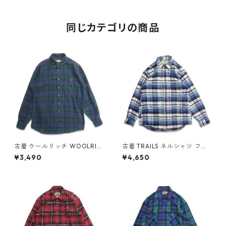
07604n w51026
同じカテゴリの商品
古着 ウールリッチ WOOLRIC
古着 TRAILS ネルシャツ フラ
H ネルシャツ 長袖シャツ チェ
ンネル 長袖シャツ チェック 表
¥3,490
¥4,650
ック 表記：M TALL gd4088
記：M gd408846n w6032
70n w60323
0