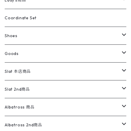
Lady's商品
アウトドア
ポロシャツ
ワークパンツ
トップス
ストライプシャツ
バギーズデニム
アウター
Tops
ライフスタイル雑貨
Ladies
アウトドアナイロンジャケット
ポロシャツ
チノパンツ
Tops
Tシャツ
Coordinate Set
ウールジャケット
スウェット・トレーナー
コーデュロイパンツ
ボトムス
コーデュロイシャツ
フレアデニム
トップス
Pants
ラグ・ブランケット
ブランド
Sweater
スポーツナイロンジャケット
スウェット・パーカ
イージーパンツ
Pants
ブラウス／シャツ／デザイントップス
Shoes
コート
パーカー
スウェットパンツ
ワンピース
スウェードシャツ
ブラックデニム
ボトムス
ラルフローレン
プリントスウェット
長袖
Goods
ワークジャケット
ベスト
スラックス
ベスト／キャミソール
22cm以下
Goods
ナイロンジャケット
セーター・カーディガン
ジャージパンツ
ウールシャツ
ワンピース
リーバイス
ロゴスウェット
半袖
Military
テーラードジャケット
セーター・カーディガン
ワークパンツ
スウェット
22.5cm
バンダナ
Slat 本店商品
ダウンジャケット・ベスト
スラックス
リネンシャツ
ロンパース
エルエルビーン
無地スウェット
アランセーター
ウールジャケット
フリース
コーデュロイパンツ
ニット
23cm
Outer
Slat 2nd商品
ベスト
オーバーオール・つなぎ
柄シャツ
アディダス
キャラスウェット
ウールセーター
ダウンジャケット
オーバーオール・つなぎ
ジャケット
23.5cm
Tee
アウター
Albatross 商品
コーチジャケット
チノパン
ワークシャツ
ナイキ
REVERSE WEAVE
コットン
ハンティングジャケット
レザージャケット
ショーツ
スカート
24cm
Shirts
長袖シャツ
Vintage sweater
Albatross 2nd商品
フリースジャケット・ベスト
ウールパンツ