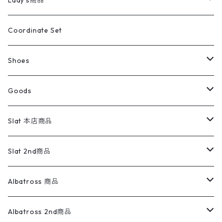
Lady's商品
アウトドア
ポロシャツ
ワークパンツ
トップス
ストライプシャツ
バギーズデニム
アウター
Tops
ライフスタイル雑貨
Ladies
アウトドアナイロンジャケット
ポロシャツ
チノパンツ
Tops
Tシャツ
Coordinate Set
ウールジャケット
スウェット・トレーナー
コーデュロイパンツ
ボトムス
コーデュロイシャツ
フレアデニム
トップス
Pants
ラグ・ブランケット
ブランド
Sweater
スポーツナイロンジャケット
スウェット・パーカ
イージーパンツ
Pants
ブラウス／シャツ／デザイントップス
Shoes
コート
パーカー
スウェットパンツ
ワンピース
スウェードシャツ
ブラックデニム
ボトムス
ラルフローレン
プリントスウェット
長袖
Goods
ワークジャケット
ベスト
スラックス
ベスト／キャミソール
22cm以下
Goods
ナイロンジャケット
セーター・カーディガン
ジャージパンツ
ウールシャツ
ワンピース
リーバイス
ロゴスウェット
半袖
Military
テーラードジャケット
セーター・カーディガン
ワークパンツ
スウェット
22.5cm
バンダナ
Slat 本店商品
ダウンジャケット・ベスト
スラックス
リネンシャツ
ロンパース
エルエルビーン
無地スウェット
アランセーター
ウールジャケット
フリース
コーデュロイパンツ
ニット
23cm
Outer
Slat 2nd商品
ベスト
オーバーオール・つなぎ
柄シャツ
アディダス
キャラスウェット
ウールセーター
ダウンジャケット
オーバーオール・つなぎ
ジャケット
23.5cm
Tee
アウター
Albatross 商品
コーチジャケット
チノパン
ワークシャツ
ナイキ
REVERSE WEAVE
コットン
ハンティングジャケット
レザージャケット
ショーツ
スカート
24cm
Shirts
長袖シャツ
Vintage sweater
Albatross 2nd商品
フリースジャケット・ベスト
ウールパンツ