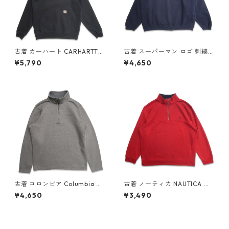
古着 カーハート CARHARTT
古着 スーパーマン ロゴ 刺繍
スウェットパーカー トレーナ
スウェット トレーナー ネイビ
¥5,790
¥4,650
ー ワンポイント 刺繍 ブラック
ー 表記：-- gd405399n w5
表記：M gd407162n w5091
0416
0
古着 コロンビア Columbia ハ
古着 ノーティカ NAUTICA ス
ーフジップ スウェット トレー
ウェットプルオーバー ハーフ
¥4,650
¥3,490
ナー 表記：M gd404561n w
ジップ レッド 表記：-- gd4
50130
01934n w40309