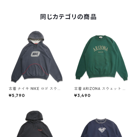
記：S gd407600n w51026
同じカテゴリの商品
古着 ナイキ NIKE ロゴ スウェ
古着 ARIZONA スウェット ト
ットパーカー トレーナー グレ
レーナー 刺繍 グリーン 表記：
¥5,790
¥3,490
ー 表記：-- gd408961n w6
L gd407371n w50930
0401