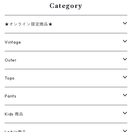
Category
★オンライン限定商品★
ミリタリーデッドストック
Vintage
アウター
Jacket
Outer
デニムジャケット
トップス
Tee
コート
Tops
ミリタリージャケット
半袖シャツ
パンツ
Sweat Shirts
デニムジャケット
Tシャツ
Pants
スイングトップ
長袖シャツ
デニムパンツ
REVERSE WEAVE
レディース
Pants
ミリタリージャケット
長袖シャツ
デニムパンツ
Kids 商品
カバーオール
Tシャツ・ロンT
ミリタリーパンツ
アウター
ブランドシャツ
501,505
キッズ
Shirts
スウィングトップ
半袖シャツ
ミリタリーパンツ
Vintage