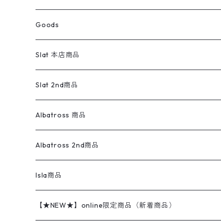
コート
パーカー
スウェットパンツ
ワンピース
スウェードシャツ
ブラックデニム
ボトムス
ラルフローレン
プリントスウェット
長袖
Goods
ワークジャケット
ベスト
スラックス
ベスト／キャミソール
22cm以下
Goods
ナイロンジャケット
セーター・カーディガン
ジャージパンツ
ウールシャツ
ワンピース
リーバイス
ロゴスウェット
半袖
Military
テーラードジャケット
セーター・カーディガン
ワークパンツ
スウェット
22.5cm
バンダナ
Slat 本店商品
ダウンジャケット・ベスト
スラックス
リネンシャツ
ロンパース
エルエルビーン
無地スウェット
アランセーター
ウールジャケット
フリース
コーデュロイパンツ
ニット
23cm
Outer
Slat 2nd商品
ベスト
オーバーオール・つなぎ
柄シャツ
アディダス
キャラスウェット
ウールセーター
ダウンジャケット
オーバーオール・つなぎ
ジャケット
23.5cm
Tee
アウター
Albatross 商品
コーチジャケット
チノパン
ワークシャツ
ナイキ
REVERSE WEAVE
コットン
ハンティングジャケット
レザージャケット
ショーツ
スカート
24cm
Shirts
長袖シャツ
Vintage sweater
Albatross 2nd商品
フリースジャケット・ベスト
ウールパンツ
ミリタリー
チャンピオン
アクリル
アウトドアジャケット
S/S Shirts
アウトドアシャツ
Otherジャケット
Otherパンツ
パンツ(w30以下)
24.5cm
Sweat Shirts
半袖シャツ
Outer
70sアイテム
Isla商品
レザー
ペインターパンツ
ネルシャツ
カーハート
コート
L/S Shirts
ブランドシャツ
REVERSE WEAVE
アウトドアシャツ
Sailing Jacket
ワンピース
25cm
Sweater
スウェット シャツ
Other Tops
Marlboro
2点セットコーデ
【★NEW★】online限定商品（新着商品）
テーラードジャケット
ショートパンツ
ディッキーズ