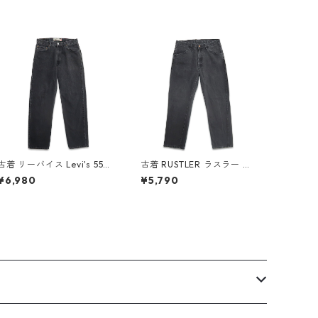
古着 リーバイス Levi's 550
古着 RUSTLER ラスラー ブ
ブラックデニム デニムパン
ラックデニムパンツ ジーン
¥6,980
¥5,790
ツ ジーンズ ジーパン 表記：
ズ 表記：W36L32 gd408
W34L34 gd408774n w6
879n w60324
0313