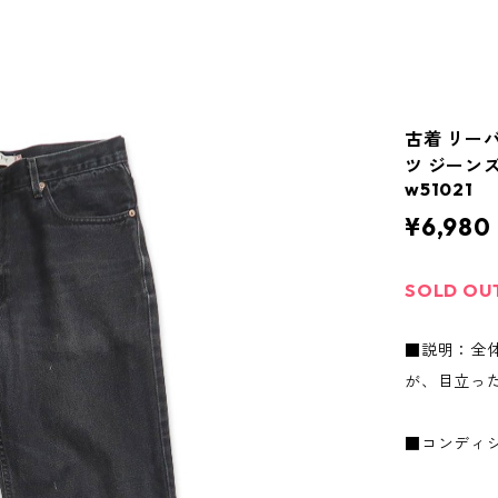
古着 リーバ
ツ ジーンズ
w51021
¥6,980
SOLD OU
■説明：全
が、目立っ
■コンディ