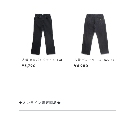
古着 カルバンクライン Calv
古着 ディッキーズ Dickies
inKlein ブラックデニムパン
ブラックデニムパンツ ジー
¥5,790
¥6,980
ツ ジーンズ ジーパン 表
ンズ ジーパン 表記：W36L
記：-- gd410274n w607
2 gd408855n w60321
27
★オンライン限定商品★