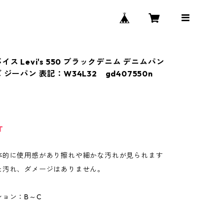
イス Levi's 550 ブラックデニム デニムパン
 ジーパン 表記：W34L32 gd407550n
T
体的に使用感があり擦れや細かな汚れが見られます
た汚れ、ダメージはありません。
ション：B～C