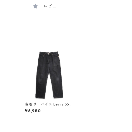
レビュー
古着 リーバイス Levi's 550
ブラックデニム デニムパン
¥6,980
ツ ジーンズ ジーパン 表記：
W34L32 gd407550n w51
021