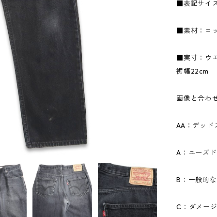
■表記サイズ
■素材：コッ
■実寸：ウエス
裾幅22cm
画像と合わ
AA：デッ
A：ユーズ
B：一般的
C：ダメー