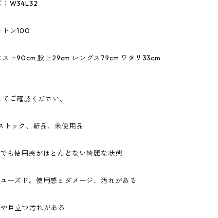
：W34L32
トン100
ト90cm 股上29cm レングス79cm ワタリ33cm
せてご確認ください。
ドストック、新品、未使用品
ドでも使用感がほとんどない綺麗な状態
なユーズド。使用感とダメージ、汚れがある
ジや目立つ汚れがある