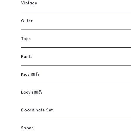
ミリタリーデッドストック
Vintage
アウター
Jacket
Outer
デニムジャケット
トップス
Tee
コート
Tops
ミリタリージャケット
半袖シャツ
パンツ
Sweat Shirts
デニムジャケット
Tシャツ
Pants
スイングトップ
長袖シャツ
デニムパンツ
REVERSE WEAVE
レディース
Pants
ミリタリージャケット
長袖シャツ
デニムパンツ
Kids 商品
カバーオール
Tシャツ・ロンT
ミリタリーパンツ
アウター
ブランドシャツ
501,505
キッズ
Shirts
スウィングトップ
半袖シャツ
ミリタリーパンツ
Vintage
Lady's商品
アウトドア
ポロシャツ
ワークパンツ
トップス
ストライプシャツ
バギーズデニム
アウター
Tops
ライフスタイル雑貨
Ladies
アウトドアナイロンジャケット
ポロシャツ
チノパンツ
Tops
Tシャツ
Coordinate Set
ウールジャケット
スウェット・トレーナー
コーデュロイパンツ
ボトムス
コーデュロイシャツ
フレアデニム
トップス
Pants
ラグ・ブランケット
ブランド
Sweater
スポーツナイロンジャケット
スウェット・パーカ
イージーパンツ
Pants
ブラウス／シャツ／デザイントップス
Shoes