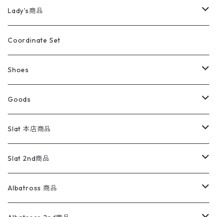
カバーオール
Tシャツ・ロンT
ミリタリーパンツ
アウター
ブランドシャツ
501,505
キッズ
Shirts
スウィングトップ
半袖シャツ
ミリタリーパンツ
Vintage
Lady's商品
アウトドア
ポロシャツ
ワークパンツ
トップス
ストライプシャツ
バギーズデニム
アウター
Tops
ライフスタイル雑貨
Ladies
アウトドアナイロンジャケット
ポロシャツ
チノパンツ
Tops
Tシャツ
Coordinate Set
ウールジャケット
スウェット・トレーナー
コーデュロイパンツ
ボトムス
コーデュロイシャツ
フレアデニム
トップス
Pants
ラグ・ブランケット
ブランド
Sweater
スポーツナイロンジャケット
スウェット・パーカ
イージーパンツ
Pants
ブラウス／シャツ／デザイントップス
Shoes
コート
パーカー
スウェットパンツ
ワンピース
スウェードシャツ
ブラックデニム
ボトムス
ラルフローレン
プリントスウェット
長袖
Goods
ワークジャケット
ベスト
スラックス
ベスト／キャミソール
22cm以下
Goods
ナイロンジャケット
セーター・カーディガン
ジャージパンツ
ウールシャツ
ワンピース
リーバイス
ロゴスウェット
半袖
Military
テーラードジャケット
セーター・カーディガン
ワークパンツ
スウェット
22.5cm
バンダナ
Slat 本店商品
ダウンジャケット・ベスト
スラックス
リネンシャツ
ロンパース
エルエルビーン
無地スウェット
アランセーター
ウールジャケット
フリース
コーデュロイパンツ
ニット
23cm
Outer
Slat 2nd商品
ベスト
オーバーオール・つなぎ
柄シャツ
アディダス
キャラスウェット
ウールセーター
ダウンジャケット
オーバーオール・つなぎ
ジャケット
23.5cm
Tee
アウター
Albatross 商品
コーチジャケット
チノパン
ワークシャツ
ナイキ
REVERSE WEAVE
コットン
ハンティングジャケット