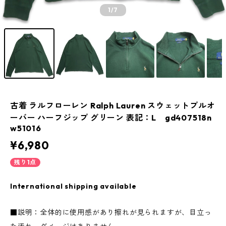
1
/7
古着 ラルフローレン Ralph Lauren スウェットプルオ
ーバー ハーフジップ グリーン 表記：L gd407518n
w51016
¥6,980
残り1点
International shipping available
■説明：全体的に使用感があり擦れが見られますが、目立っ