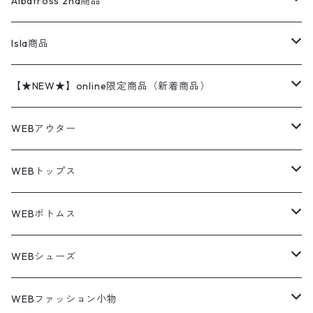
レザージャケット
ショーツ
スカート
24cm
Shirts
長袖シャツ
Vintage sweater
Albatross 2nd商品
フリースジャケット・ベスト
ウールパンツ
ミリタリー
チャンピオン
アクリル
アウトドアジャケット
S/S Shirts
アウトドアシャツ
Otherジャケット
Otherパンツ
パンツ(w30以下)
24.5cm
Sweat Shirts
半袖シャツ
Outer
70sアイテム
Isla商品
レザー
ペインターパンツ
ネルシャツ
カーハート
コート
L/S Shirts
ブランドシャツ
REVERSE WEAVE
アウトドアシャツ
Sailing Jacket
ワンピース
25cm
Sweater
スウェット シャツ
Other Tops
Marlboro
2点セットコーデ
【★NEW★】online限定商品（新着商品）
テーラードジャケット
ショートパンツ
ディッキーズ
ライトジャケット
デザインシャツ
ブランドシャツ
Swingtop
長袖
ブランドスウェット
Fleece tops
25.5cm
Fleece
パンツ
Sweat Shirts
GAP
Sweat Shirts
8月NEWアイテム（2026）
WEBアウター
ボアジャケット
イージーパンツ
ウールリッチ
ミリタリージャケット
リネンシャツ
リネンシャツ
Coat
半袖
プリントスウェット
Knit
リーバイス501 505
トップス
その他
26cm
Other Tops
Tシャツ
Hoodie
アウター
Knit
7月NEWアイテム（2026）
ジャケット
WEBトップス
ビンテージ
トミーヒルフィガー
ウールジャケット
コーデユロイシャツ
ハワイアンシャツ
Denim Jacket
ノースリーブ
アウトドアスウェット
Tailored Jacket
スラックス
パンツ
ワークジャケット
コート
プルオーバー
トップス
ミリタリージャケット
26.5cm
Pants
デッドストック ミリタリー
Tee
フリース
Military
6月NEWアイテム（2026）
コート
Tシャツ
WEBボトムス
その他
ノーティカ
ワークジャケット
ワークシャツ
デザインシャツ
Leather Jacket
無地スウェット
Gown
チノパンツ
スイングトップ
カーディガン
パンツ
フリースジャケット
Denim Pants
Band Tee
トップス
ムートン・レザーコート
映画・ムービーTシャツ
27cm
Shoes
フリース
Overall
セットアップ
Outer
5月NEWアイテム（2026）
ポンチョ
ポロシャツ
デニムパンツ
WEBシューズ
ノースフェイス
ダウンジャケット
ウールシャツ
ポロシャツ
Down jacket
アウトドアブランド
テーラードジャケット
ジャージ・トラックジャケット
Military Pants
Print Tee
パンツ
ウールコート
グラフィックTシャツ
Sneaker
テーラードジャケット
トップス
ボーダーポロシャツ
ストレートデニムパンツ
27.5cm
Goods
セーター
Shirts
トップス
Fleece
4月NEWアイテム（2026）
キャミソール・タンクトップ
ロングパンツ
スニーカー
WEBファッション小物
パタゴニア