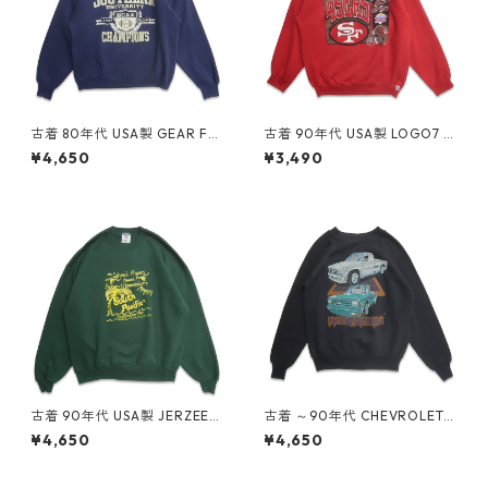
古着 80年代 USA製 GEAR FO
古着 90年代 USA製 LOGO7 N
R SPORTS カレッジ NCAA プ
FL サンフランシスコ フォーテ
¥4,650
¥3,490
リントスウェット トレーナー
ィーナイナーズ プリント スウ
ネイビー 表記：XL gd4092
ェット トレーナー レッド 表
28n w60427
記：XL gd409032n w604
08
古着 90年代 USA製 JERZEES
古着 ～90年代 CHEVROLET
ジャージーズ プリント スウェ
シボレー プリント スウェット
¥4,650
¥4,650
ット トレーナー グリーン 表
トレーナー ブラック 表記：-
記：XL gd409083n w6041
- gd408973n w60402
3