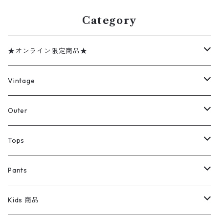
Category
★オンライン限定商品★
ミリタリーデッドストック
Vintage
アウター
Jacket
Outer
デニムジャケット
トップス
Tee
コート
Tops
ミリタリージャケット
半袖シャツ
パンツ
Sweat Shirts
デニムジャケット
Tシャツ
Pants
スイングトップ
長袖シャツ
デニムパンツ
REVERSE WEAVE
レディース
Pants
ミリタリージャケット
長袖シャツ
デニムパンツ
Kids 商品