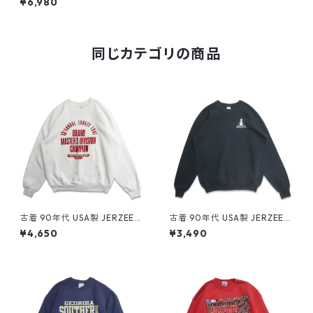
¥6,980
ハーフジップ グリーン 表記：
L gd407518n w51016
同じカテゴリの商品
古着 90年代 USA製 JERZEES
古着 90年代 USA製 JERZEES
ジャージーズ プリント スウェ
ジャージーズ 企業ロゴ プリン
¥4,650
¥3,490
ット トレーナー ホワイト 表
ト スウェット トレーナー ブラ
記：XL gd409095n w6041
ック 表記：XL gd409107n
4
w60415