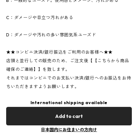
B：一般的なユーズド。使用感とダメージ、汚れがある
C：ダメージや目立つ汚れがある
D：ダメージや汚れの多い雰囲気系ユーズド
★★コンビニ決済/銀行振込をご利用のお客様へ★★
店頭と並行しての販売のため、ご注文後【【こちらから商品
確保のご連絡】】を致します。
それまではコンビニでのお支払い決済/銀行へのお振込をお待
ちいただきますようお願いします。
International shipping available
Add to cart
日本国内にお住まいの方向け