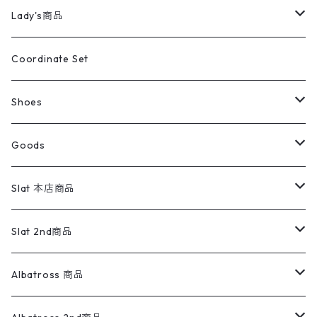
カバーオール
Tシャツ・ロンT
ミリタリーパンツ
アウター
ブランドシャツ
501,505
キッズ
Shirts
スウィングトップ
半袖シャツ
ミリタリーパンツ
Vintage
Lady's商品
アウトドア
ポロシャツ
ワークパンツ
トップス
ストライプシャツ
バギーズデニム
アウター
Tops
ライフスタイル雑貨
Ladies
アウトドアナイロンジャケット
ポロシャツ
チノパンツ
Tops
Tシャツ
Coordinate Set
ウールジャケット
スウェット・トレーナー
コーデュロイパンツ
ボトムス
コーデュロイシャツ
フレアデニム
トップス
Pants
ラグ・ブランケット
ブランド
Sweater
スポーツナイロンジャケット
スウェット・パーカ
イージーパンツ
Pants
ブラウス／シャツ／デザイントップス
Shoes
コート
パーカー
スウェットパンツ
ワンピース
スウェードシャツ
ブラックデニム
ボトムス
ラルフローレン
プリントスウェット
長袖
Goods
ワークジャケット
ベスト
スラックス
ベスト／キャミソール
22cm以下
Goods
ナイロンジャケット
セーター・カーディガン
ジャージパンツ
ウールシャツ
ワンピース
リーバイス
ロゴスウェット
半袖
Military
テーラードジャケット
セーター・カーディガン
ワークパンツ
スウェット
22.5cm
バンダナ
Slat 本店商品
ダウンジャケット・ベスト
スラックス
リネンシャツ
ロンパース
エルエルビーン
無地スウェット
アランセーター
ウールジャケット
フリース
コーデュロイパンツ
ニット
23cm
Outer
Slat 2nd商品
ベスト
オーバーオール・つなぎ
柄シャツ
アディダス
キャラスウェット
ウールセーター
ダウンジャケット
オーバーオール・つなぎ
ジャケット
23.5cm
Tee
アウター
Albatross 商品
コーチジャケット
チノパン
ワークシャツ
ナイキ
REVERSE WEAVE
コットン
ハンティングジャケット