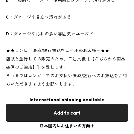
B：一般的なユーズド。使用感とダメージ、汚れがある
C：ダメージや目立つ汚れがある
D：ダメージや汚れの多い雰囲気系ユーズド
★★コンビニ決済/銀行振込をご利用のお客様へ★★
店頭と並行しての販売のため、ご注文後【【こちらから商品
確保のご連絡】】を致します。
それまではコンビニでのお支払い決済/銀行へのお振込をお待
ちいただきますようお願いします。
International shipping available
Add to cart
日本国内にお住まいの方向け