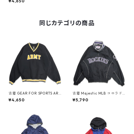
¥4,650
ット ブルー 表記：2XLT gd
407512n w51015
同じカテゴリの商品
古着 GEAR FOR SPORTS AR
古着 Majestic MLB コロラド
MY Vネック ウォームアップジ
ロッキーズ 刺繡 ナイロンジャ
¥4,650
¥5,790
ャケット プルオーバージャケ
ケット ジップアップジャケッ
ット ポケット付き ブラック 表
ト ブラック 表記：L gd408
記：M gd409145n w60418
817n w60317