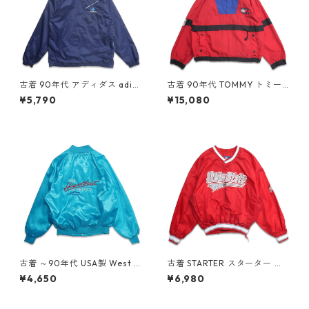
古着 90年代 アディダス adid
古着 90年代 TOMMY トミー
as ナイロン パーカージャケッ
ヒルフィガー ナイロン アノラ
¥5,790
¥15,080
ト ネイビー 表記：M gd408
ックパーカー ナイロンジャケ
953n w60331
ット 表記：XL gd408675n
w60303
古着 ～90年代 USA製 West A
古着 STARTER スターター カ
rk シボレー Heartbeat of A
レッジ Vネック ウォームアッ
¥4,650
¥6,980
merica 刺繍 ナイロンジャケ
プジャケット プルオーバージ
ット ナイロンスタジャン ブル
ャケット 表記：L gd40896
ゾン 表記：XL gd408816n
4n w60401