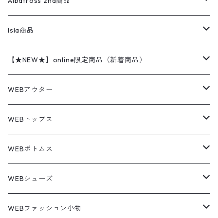
レザージャケット
ショーツ
スカート
24cm
Shirts
長袖シャツ
Vintage sweater
Albatross 2nd商品
フリースジャケット・ベスト
ウールパンツ
ミリタリー
チャンピオン
アクリル
アウトドアジャケット
S/S Shirts
アウトドアシャツ
Otherジャケット
Otherパンツ
パンツ(w30以下)
24.5cm
Sweat Shirts
半袖シャツ
Outer
70sアイテム
Isla商品
レザー
ペインターパンツ
ネルシャツ
カーハート
コート
L/S Shirts
ブランドシャツ
REVERSE WEAVE
アウトドアシャツ
Sailing Jacket
ワンピース
25cm
Sweater
スウェット シャツ
Other Tops
Marlboro
2点セットコーデ
【★NEW★】online限定商品（新着商品）
テーラードジャケット
ショートパンツ
ディッキーズ
ライトジャケット
デザインシャツ
ブランドシャツ
Swingtop
長袖
ブランドスウェット
Fleece tops
25.5cm
Fleece
パンツ
Sweat Shirts
GAP
Sweat Shirts
8月NEWアイテム（2026）
WEBアウター
ボアジャケット
イージーパンツ
ウールリッチ
ミリタリージャケット
リネンシャツ
リネンシャツ
Coat
半袖
プリントスウェット
Knit
リーバイス501 505
トップス
その他
26cm
Other Tops
Tシャツ
Hoodie
アウター
Knit
7月NEWアイテム（2026）
ジャケット
WEBトップス
ビンテージ
トミーヒルフィガー
ウールジャケット
コーデユロイシャツ
ハワイアンシャツ
Denim Jacket
ノースリーブ
アウトドアスウェット
Tailored Jacket
スラックス
パンツ
ワークジャケット
コート
プルオーバー
トップス
ミリタリージャケット
26.5cm
Pants
デッドストック ミリタリー
Tee
フリース
Military
6月NEWアイテム（2026）
コート
Tシャツ
WEBボトムス
その他
ノーティカ
ワークジャケット
ワークシャツ
デザインシャツ
Leather Jacket
無地スウェット
Gown
チノパンツ
スイングトップ
カーディガン
パンツ
フリースジャケット
Denim Pants
Band Tee
トップス
ムートン・レザーコート
映画・ムービーTシャツ
27cm
Shoes
フリース
Overall
セットアップ
Outer
5月NEWアイテム（2026）
ポンチョ
ポロシャツ
デニムパンツ
WEBシューズ
ノースフェイス
ダウンジャケット
ウールシャツ
ポロシャツ
Down jacket
アウトドアブランド
テーラードジャケット
ジャージ・トラックジャケット
Military Pants
Print Tee
パンツ
ウールコート
グラフィックTシャツ
Sneaker
テーラードジャケット
トップス
ボーダーポロシャツ
ストレートデニムパンツ
27.5cm
Goods
セーター
Shirts
トップス
Fleece
4月NEWアイテム（2026）
キャミソール・タンクトップ
ロングパンツ
スニーカー
WEBファッション小物
パタゴニア