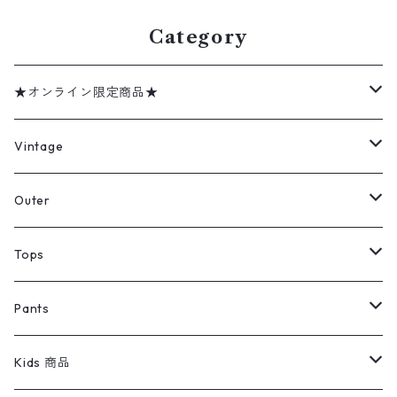
w60317
Category
★オンライン限定商品★
ミリタリーデッドストック
Vintage
アウター
Jacket
Outer
デニムジャケット
トップス
Tee
コート
Tops
ミリタリージャケット
半袖シャツ
パンツ
Sweat Shirts
デニムジャケット
Tシャツ
Pants
スイングトップ
長袖シャツ
デニムパンツ
REVERSE WEAVE
レディース
Pants
ミリタリージャケット
長袖シャツ
デニムパンツ
Kids 商品