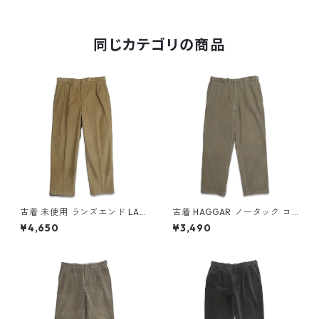
1015
同じカテゴリの商品
古着 未使用 ランズエンド LAN
古着 HAGGAR ノータック コ
DS'END コーデュロイパンツ
ーデュロイパンツ ブラウン系
¥4,650
¥3,490
ツータック ブラウン系 表記：
表記：W34L30 gd408548n
35 gd408549n w60216
w60216