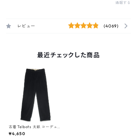
通報する
レビュー
(4069)
最近チェックした商品
古着 Talbots 太畝 コーデュロ
イパンツ ツータック ブラック
¥4,650
表記：34W gd407506n w5