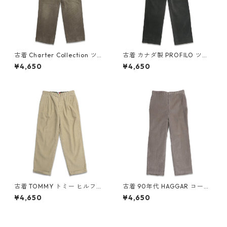
古着 Charter Collection ツー
古着 カナダ製 PROFILO ツー
タック 太畝 コーデュロイパン
タック 太畝 コーデュロイパン
¥4,650
¥4,650
ツ ブラウン系 表記：-- gd4
ツ 表記：W34L42？ gd408
08438n w60121
405n w60117
古着 TOMMY トミー ヒルフィ
古着 90年代 HAGGAR コーデ
ガー ツータック コーデュロイ
ュロイパンツ チャコールグレ
¥4,650
¥4,650
パンツ ベージュ 表記：W34L
ー 表記：W34L31 gd40838
30 gd408404n w60117
3n w60115