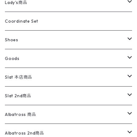
アウター
ブランドシャツ
501,505
キッズ
Shirts
スウィングトップ
半袖シャツ
ミリタリーパンツ
Vintage
Lady's商品
アウトドア
ポロシャツ
ワークパンツ
トップス
ストライプシャツ
バギーズデニム
アウター
Tops
ライフスタイル雑貨
Ladies
アウトドアナイロンジャケット
ポロシャツ
チノパンツ
Tops
Tシャツ
Coordinate Set
ウールジャケット
スウェット・トレーナー
コーデュロイパンツ
ボトムス
コーデュロイシャツ
フレアデニム
トップス
Pants
ラグ・ブランケット
ブランド
Sweater
スポーツナイロンジャケット
スウェット・パーカ
イージーパンツ
Pants
ブラウス／シャツ／デザイントップス
Shoes
コート
パーカー
スウェットパンツ
ワンピース
スウェードシャツ
ブラックデニム
ボトムス
ラルフローレン
プリントスウェット
長袖
Goods
ワークジャケット
ベスト
スラックス
ベスト／キャミソール
22cm以下
Goods
ナイロンジャケット
セーター・カーディガン
ジャージパンツ
ウールシャツ
ワンピース
リーバイス
ロゴスウェット
半袖
Military
テーラードジャケット
セーター・カーディガン
ワークパンツ
スウェット
22.5cm
バンダナ
Slat 本店商品
ダウンジャケット・ベスト
スラックス
リネンシャツ
ロンパース
エルエルビーン
無地スウェット
アランセーター
ウールジャケット
フリース
コーデュロイパンツ
ニット
23cm
Outer
Slat 2nd商品
ベスト
オーバーオール・つなぎ
柄シャツ
アディダス
キャラスウェット
ウールセーター
ダウンジャケット
オーバーオール・つなぎ
ジャケット
23.5cm
Tee
アウター
Albatross 商品
コーチジャケット
チノパン
ワークシャツ
ナイキ
REVERSE WEAVE
コットン
ハンティングジャケット
レザージャケット
ショーツ
スカート
24cm
Shirts
長袖シャツ
Vintage sweater
Albatross 2nd商品
フリースジャケット・ベスト