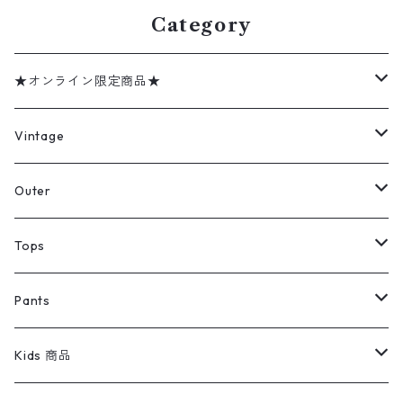
Category
★オンライン限定商品★
ミリタリーデッドストック
Vintage
アウター
Jacket
Outer
デニムジャケット
トップス
Tee
コート
Tops
ミリタリージャケット
半袖シャツ
パンツ
Sweat Shirts
デニムジャケット
Tシャツ
Pants
スイングトップ
長袖シャツ
デニムパンツ
REVERSE WEAVE
レディース
Pants
ミリタリージャケット
長袖シャツ
デニムパンツ
Kids 商品
カバーオール
Tシャツ・ロンT
ミリタリーパンツ