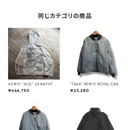
gd407499n w51014
同じカテゴリの商品
40年代 "XL位" US NAYVY サ
"7644" 90年代 ROYAL CANA
ルベージパーカー 前期型 白 ホ
DIAN AIR FORCE RCAF カナ
¥466,750
¥23,280
ワイト ミリタリー ガンナーズ
ダ軍 フライトジャケット エア
スモック エアブラシ 古着 古着
フォースブルー ミリタリー 古
屋 高円寺 ビンテージ n60602
着 古着屋 高円寺 ビンテージ n
60506