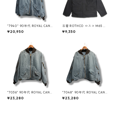
"7940" 90年代 ROYAL CANA
古着 ROTHCO ロスコ M65 フ
DIAN AIR FORCE RCAF カナ
ィールドジャケット 民間 ミリ
¥20,950
¥9,350
ダ軍 フライトジャケット エア
タリー 着脱ライナー付き ブラ
フォースブルー ミリタリー 古
ック 表記：XS-R gd408843
着 古着屋 高円寺 ビンテージ n
n w60319
60506
"7036" 90年代 ROYAL CANA
"7048" 90年代 ROYAL CANA
DIAN AIR FORCE RCAF カナ
DIAN AIR FORCE RCAF カナ
¥23,280
¥23,280
ダ軍 フライトジャケット エア
ダ軍 フライトジャケット エア
フォースブルー ミリタリー 古
フォースブルー ミリタリー 古
着 古着屋 高円寺 ビンテージ n
着 古着屋 高円寺 ビンテージ n
60506
60506