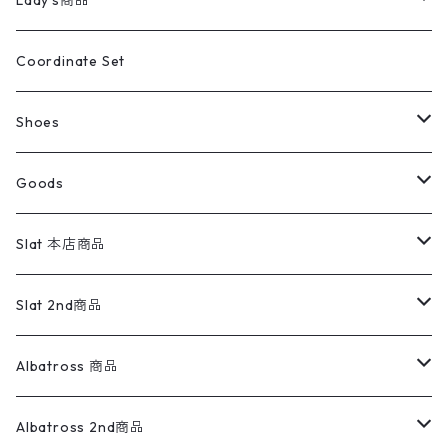
Lady's商品
アウトドア
ポロシャツ
ワークパンツ
トップス
ストライプシャツ
バギーズデニム
アウター
Tops
ライフスタイル雑貨
Ladies
アウトドアナイロンジャケット
ポロシャツ
チノパンツ
Tops
Tシャツ
Coordinate Set
ウールジャケット
スウェット・トレーナー
コーデュロイパンツ
ボトムス
コーデュロイシャツ
フレアデニム
トップス
Pants
ラグ・ブランケット
ブランド
Sweater
スポーツナイロンジャケット
スウェット・パーカ
イージーパンツ
Pants
ブラウス／シャツ／デザイントップス
Shoes
コート
パーカー
スウェットパンツ
ワンピース
スウェードシャツ
ブラックデニム
ボトムス
ラルフローレン
プリントスウェット
長袖
Goods
ワークジャケット
ベスト
スラックス
ベスト／キャミソール
22cm以下
Goods
ナイロンジャケット
セーター・カーディガン
ジャージパンツ
ウールシャツ
ワンピース
リーバイス
ロゴスウェット
半袖
Military
テーラードジャケット
セーター・カーディガン
ワークパンツ
スウェット
22.5cm
バンダナ
Slat 本店商品
ダウンジャケット・ベスト
スラックス
リネンシャツ
ロンパース
エルエルビーン
無地スウェット
アランセーター
ウールジャケット
フリース
コーデュロイパンツ
ニット
23cm
Outer
Slat 2nd商品
ベスト
オーバーオール・つなぎ
柄シャツ
アディダス
キャラスウェット
ウールセーター
ダウンジャケット
オーバーオール・つなぎ
ジャケット
23.5cm
Tee
アウター
Albatross 商品
コーチジャケット
チノパン
ワークシャツ
ナイキ
REVERSE WEAVE
コットン
ハンティングジャケット
レザージャケット
ショーツ
スカート
24cm
Shirts
長袖シャツ
Vintage sweater
Albatross 2nd商品
フリースジャケット・ベスト
ウールパンツ