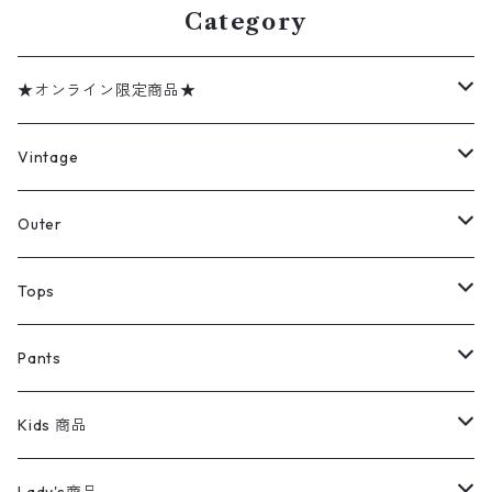
Category
★オンライン限定商品★
ミリタリーデッドストック
Vintage
アウター
Jacket
Outer
デニムジャケット
トップス
Tee
コート
Tops
ミリタリージャケット
半袖シャツ
パンツ
Sweat Shirts
デニムジャケット
Tシャツ
Pants
スイングトップ
長袖シャツ
デニムパンツ
REVERSE WEAVE
レディース
Pants
ミリタリージャケット
長袖シャツ
デニムパンツ
Kids 商品
カバーオール
Tシャツ・ロンT
ミリタリーパンツ
アウター
ブランドシャツ
501,505
キッズ
Shirts
スウィングトップ
半袖シャツ
ミリタリーパンツ
Vintage