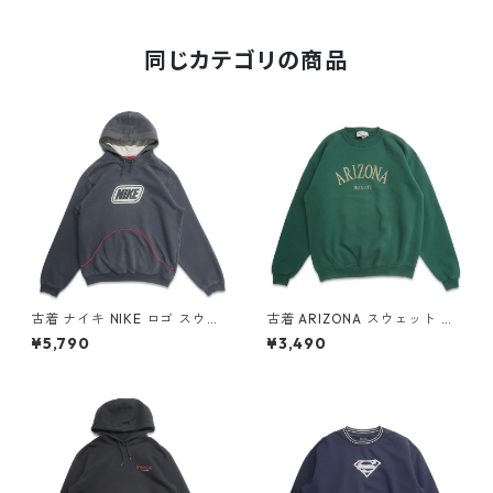
ー 表記：XL gd407400n w
51002
同じカテゴリの商品
古着 ナイキ NIKE ロゴ スウェ
古着 ARIZONA スウェット ト
ットパーカー トレーナー グレ
レーナー 刺繍 グリーン 表記：
¥5,790
¥3,490
ー 表記：-- gd408961n w6
L gd407371n w50930
0401