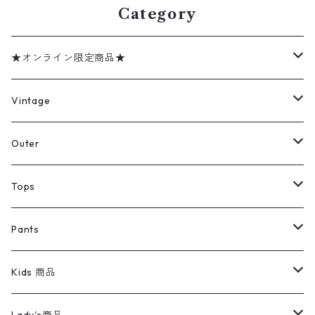
Category
★オンライン限定商品★
ミリタリーデッドストック
Vintage
アウター
Jacket
Outer
デニムジャケット
トップス
Tee
コート
Tops
ミリタリージャケット
半袖シャツ
パンツ
Sweat Shirts
デニムジャケット
Tシャツ
Pants
スイングトップ
長袖シャツ
デニムパンツ
REVERSE WEAVE
レディース
Pants
ミリタリージャケット
長袖シャツ
デニムパンツ
Kids 商品
カバーオール
Tシャツ・ロンT
ミリタリーパンツ
アウター
ブランドシャツ
501,505
キッズ
Shirts
スウィングトップ
半袖シャツ
ミリタリーパンツ
Vintage