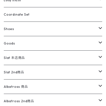
Lady's商品
アウトドア
ポロシャツ
ワークパンツ
トップス
ストライプシャツ
バギーズデニム
アウター
Tops
ライフスタイル雑貨
Ladies
アウトドアナイロンジャケット
ポロシャツ
チノパンツ
Tops
Tシャツ
Coordinate Set
ウールジャケット
スウェット・トレーナー
コーデュロイパンツ
ボトムス
コーデュロイシャツ
フレアデニム
トップス
Pants
ラグ・ブランケット
ブランド
Sweater
スポーツナイロンジャケット
スウェット・パーカ
イージーパンツ
Pants
ブラウス／シャツ／デザイントップス
Shoes
コート
パーカー
スウェットパンツ
ワンピース
スウェードシャツ
ブラックデニム
ボトムス
ラルフローレン
プリントスウェット
長袖
Goods
ワークジャケット
ベスト
スラックス
ベスト／キャミソール
22cm以下
Goods
ナイロンジャケット
セーター・カーディガン
ジャージパンツ
ウールシャツ
ワンピース
リーバイス
ロゴスウェット
半袖
Military
テーラードジャケット
セーター・カーディガン
ワークパンツ
スウェット
22.5cm
バンダナ
Slat 本店商品
ダウンジャケット・ベスト
スラックス
リネンシャツ
ロンパース
エルエルビーン
無地スウェット
アランセーター
ウールジャケット
フリース
コーデュロイパンツ
ニット
23cm
Outer
Slat 2nd商品
ベスト
オーバーオール・つなぎ
柄シャツ
アディダス
キャラスウェット
ウールセーター
ダウンジャケット
オーバーオール・つなぎ
ジャケット
23.5cm
Tee
アウター
Albatross 商品
コーチジャケット
チノパン
ワークシャツ
ナイキ
REVERSE WEAVE
コットン
ハンティングジャケット
レザージャケット
ショーツ
スカート
24cm
Shirts
長袖シャツ
Vintage sweater
Albatross 2nd商品
フリースジャケット・ベスト
ウールパンツ