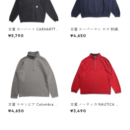
古着 カーハート CARHARTT
古着 スーパーマン ロゴ 刺繍
スウェットパーカー トレーナ
スウェット トレーナー ネイビ
¥5,790
¥4,650
ー ワンポイント 刺繍 ブラック
ー 表記：-- gd405399n w5
表記：M gd407162n w5091
0416
0
古着 コロンビア Columbia ハ
古着 ノーティカ NAUTICA ス
ーフジップ スウェット トレー
ウェットプルオーバー ハーフ
¥4,650
¥3,490
ナー 表記：M gd404561n w
ジップ レッド 表記：-- gd4
50130
01934n w40309