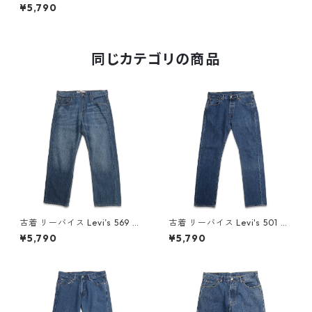
ニムパンツ ジーンズ ジーパン
¥5,790
表記：W32L34 gd407395n
w51002
同じカテゴリの商品
古着 リーバイス Levi’s 569 ル
古着 リーバイス Levi's 501 デ
ーズストレート デニムパンツ
ニムパンツ ジーンズ ジーパン
¥5,790
¥5,790
ジーンズ ジーパン 表記：W34
表記：W32L32 gd410273n
L30 gd409804n w60619
w60727