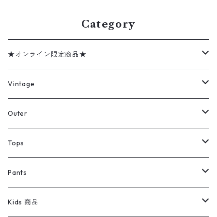
Category
★オンライン限定商品★
ミリタリーデッドストック
Vintage
アウター
Jacket
Outer
デニムジャケット
トップス
Tee
コート
Tops
ミリタリージャケット
半袖シャツ
パンツ
Sweat Shirts
デニムジャケット
Tシャツ
Pants
スイングトップ
長袖シャツ
デニムパンツ
REVERSE WEAVE
レディース
Pants
ミリタリージャケット
長袖シャツ
デニムパンツ
Kids 商品