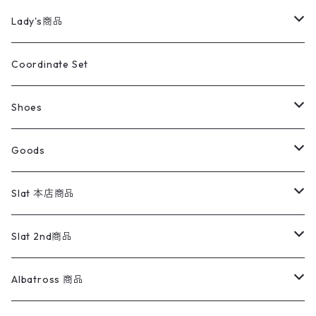
カバーオール
Tシャツ・ロンT
ミリタリーパンツ
アウター
ブランドシャツ
501,505
キッズ
Shirts
スウィングトップ
半袖シャツ
ミリタリーパンツ
Vintage
Lady's商品
アウトドア
ポロシャツ
ワークパンツ
トップス
ストライプシャツ
バギーズデニム
アウター
Tops
ライフスタイル雑貨
Ladies
アウトドアナイロンジャケット
ポロシャツ
チノパンツ
Tops
Tシャツ
Coordinate Set
ウールジャケット
スウェット・トレーナー
コーデュロイパンツ
ボトムス
コーデュロイシャツ
フレアデニム
トップス
Pants
ラグ・ブランケット
ブランド
Sweater
スポーツナイロンジャケット
スウェット・パーカ
イージーパンツ
Pants
ブラウス／シャツ／デザイントップス
Shoes
コート
パーカー
スウェットパンツ
ワンピース
スウェードシャツ
ブラックデニム
ボトムス
ラルフローレン
プリントスウェット
長袖
Goods
ワークジャケット
ベスト
スラックス
ベスト／キャミソール
22cm以下
Goods
ナイロンジャケット
セーター・カーディガン
ジャージパンツ
ウールシャツ
ワンピース
リーバイス
ロゴスウェット
半袖
Military
テーラードジャケット
セーター・カーディガン
ワークパンツ
スウェット
22.5cm
バンダナ
Slat 本店商品
ダウンジャケット・ベスト
スラックス
リネンシャツ
ロンパース
エルエルビーン
無地スウェット
アランセーター
ウールジャケット
フリース
コーデュロイパンツ
ニット
23cm
Outer
Slat 2nd商品
ベスト
オーバーオール・つなぎ
柄シャツ
アディダス
キャラスウェット
ウールセーター
ダウンジャケット
オーバーオール・つなぎ
ジャケット
23.5cm
Tee
アウター
Albatross 商品
コーチジャケット
チノパン
ワークシャツ
ナイキ
REVERSE WEAVE
コットン