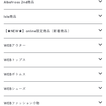
ハンティングジャケット
レザージャケット
ショーツ
スカート
24cm
Shirts
長袖シャツ
Vintage sweater
Albatross 2nd商品
フリースジャケット・ベスト
ウールパンツ
ミリタリー
チャンピオン
アクリル
アウトドアジャケット
S/S Shirts
アウトドアシャツ
Otherジャケット
Otherパンツ
パンツ(w30以下)
24.5cm
Sweat Shirts
半袖シャツ
Outer
70sアイテム
Isla商品
レザー
ペインターパンツ
ネルシャツ
カーハート
コート
L/S Shirts
ブランドシャツ
REVERSE WEAVE
アウトドアシャツ
Sailing Jacket
ワンピース
25cm
Sweater
スウェット シャツ
Other Tops
Marlboro
2点セットコーデ
【★NEW★】online限定商品（新着商品）
テーラードジャケット
ショートパンツ
ディッキーズ
ライトジャケット
デザインシャツ
ブランドシャツ
Swingtop
長袖
ブランドスウェット
Fleece tops
25.5cm
Fleece
パンツ
Sweat Shirts
GAP
Sweat Shirts
8月NEWアイテム（2026）
WEBアウター
ボアジャケット
イージーパンツ
ウールリッチ
ミリタリージャケット
リネンシャツ
リネンシャツ
Coat
半袖
プリントスウェット
Knit
リーバイス501 505
トップス
その他
26cm
Other Tops
Tシャツ
Hoodie
アウター
Knit
7月NEWアイテム（2026）
ジャケット
WEBトップス
ビンテージ
トミーヒルフィガー
ウールジャケット
コーデユロイシャツ
ハワイアンシャツ
Denim Jacket
ノースリーブ
アウトドアスウェット
Tailored Jacket
スラックス
パンツ
ワークジャケット
コート
プルオーバー
トップス
ミリタリージャケット
26.5cm
Pants
デッドストック ミリタリー
Tee
フリース
Military
6月NEWアイテム（2026）
コート
Tシャツ
WEBボトムス
その他
ノーティカ
ワークジャケット
ワークシャツ
デザインシャツ
Leather Jacket
無地スウェット
Gown
チノパンツ
スイングトップ
カーディガン
パンツ
フリースジャケット
Denim Pants
Band Tee
トップス
ムートン・レザーコート
映画・ムービーTシャツ
27cm
Shoes
フリース
Overall
セットアップ
Outer
5月NEWアイテム（2026）
ポンチョ
ポロシャツ
デニムパンツ
WEBシューズ
ノースフェイス
ダウンジャケット
ウールシャツ
ポロシャツ
Down jacket
アウトドアブランド
テーラードジャケット
ジャージ・トラックジャケット
Military Pants
Print Tee
パンツ
ウールコート
グラフィックTシャツ
Sneaker
テーラードジャケット
トップス
ボーダーポロシャツ
ストレートデニムパンツ
27.5cm
Goods
セーター
Shirts
トップス
Fleece
4月NEWアイテム（2026）
キャミソール・タンクトップ
ロングパンツ
スニーカー
WEBファッション小物
パタゴニア