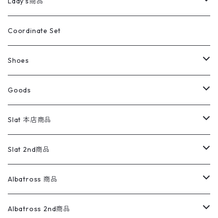
キッズ
Shirts
スウィングトップ
半袖シャツ
ミリタリーパンツ
Vintage
Lady's商品
アウトドア
ポロシャツ
ワークパンツ
トップス
ストライプシャツ
バギーズデニム
アウター
Tops
ライフスタイル雑貨
Ladies
アウトドアナイロンジャケット
ポロシャツ
チノパンツ
Tops
Tシャツ
Coordinate Set
ウールジャケット
スウェット・トレーナー
コーデュロイパンツ
ボトムス
コーデュロイシャツ
フレアデニム
トップス
Pants
ラグ・ブランケット
ブランド
Sweater
スポーツナイロンジャケット
スウェット・パーカ
イージーパンツ
Pants
ブラウス／シャツ／デザイントップス
Shoes
コート
パーカー
スウェットパンツ
ワンピース
スウェードシャツ
ブラックデニム
ボトムス
ラルフローレン
プリントスウェット
長袖
Goods
ワークジャケット
ベスト
スラックス
ベスト／キャミソール
22cm以下
Goods
ナイロンジャケット
セーター・カーディガン
ジャージパンツ
ウールシャツ
ワンピース
リーバイス
ロゴスウェット
半袖
Military
テーラードジャケット
セーター・カーディガン
ワークパンツ
スウェット
22.5cm
バンダナ
Slat 本店商品
ダウンジャケット・ベスト
スラックス
リネンシャツ
ロンパース
エルエルビーン
無地スウェット
アランセーター
ウールジャケット
フリース
コーデュロイパンツ
ニット
23cm
Outer
Slat 2nd商品
ベスト
オーバーオール・つなぎ
柄シャツ
アディダス
キャラスウェット
ウールセーター
ダウンジャケット
オーバーオール・つなぎ
ジャケット
23.5cm
Tee
アウター
Albatross 商品
コーチジャケット
チノパン
ワークシャツ
ナイキ
REVERSE WEAVE
コットン
ハンティングジャケット
レザージャケット
ショーツ
スカート
24cm
Shirts
長袖シャツ
Vintage sweater
Albatross 2nd商品
フリースジャケット・ベスト