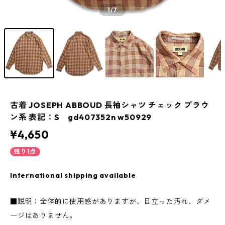
1
/7
古着 JOSEPH ABBOUD 長袖シャツ チェック ブラウ
ン系 表記：S gd407352n w50929
¥4,650
残り1点
International shipping available
■説明：全体的に使用感がありますが、目立った汚れ、ダメ
ージはありません。