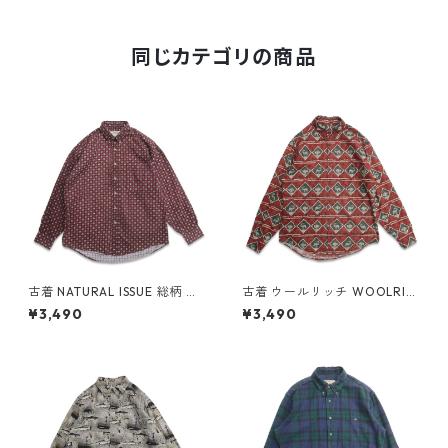
同じカテゴリの商品
古着 NATURAL ISSUE 総柄 ボ
古着 ウールリッチ WOOLRIC
タンダウンシャツ 長袖シャツ
H 総柄 アニマル ボタンダウン
¥3,490
¥3,490
表記：M gd409305n w605
シャツ 長袖シャツ 表記：M
05
gd409307n w60505