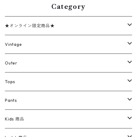
Category
★オンライン限定商品★
ミリタリーデッドストック
Vintage
アウター
Jacket
Outer
デニムジャケット
トップス
Tee
コート
Tops
ミリタリージャケット
半袖シャツ
パンツ
Sweat Shirts
デニムジャケット
Tシャツ
Pants
スイングトップ
長袖シャツ
デニムパンツ
REVERSE WEAVE
レディース
Pants
ミリタリージャケット
長袖シャツ
デニムパンツ
Kids 商品
カバーオール
Tシャツ・ロンT
ミリタリーパンツ
アウター
ブランドシャツ
501,505