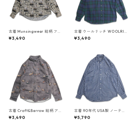
古着 Munsingwear 総柄 フィ
古着 ウールリッチ WOOLRIC
ッシング 魚 ボタンダウンシャ
H ネルシャツ 長袖シャツ チェ
¥3,490
¥3,490
ツ 長袖シャツ 表記：L gd40
ック 表記：M TALL gd4088
9306n w60505
70n w60323
古着 Croft&Barrow 総柄 アニ
古着 90年代 USA製 ノーティ
マル ハンティングシャツ ボタ
カ NAUTICA レーヨン ボタン
¥3,490
¥5,790
ンダウンシャツ 長袖シャツ 表
ダウンシャツ 長袖シャツ チェ
記：S gd409091n w60414
ック 表記：L gd409559n w
60528