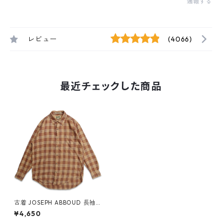
通報する
レビュー
(4066)
最近チェックした商品
古着 JOSEPH ABBOUD 長袖シ
ャツ チェック ブラウン系 表
¥4,650
記：S gd407352n w50929