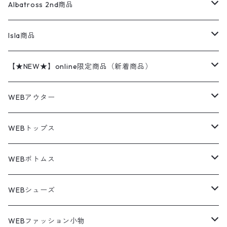
ハンティングジャケット
レザージャケット
ショーツ
スカート
24cm
Shirts
長袖シャツ
Vintage sweater
Albatross 2nd商品
フリースジャケット・ベスト
ウールパンツ
ミリタリー
チャンピオン
アクリル
アウトドアジャケット
S/S Shirts
アウトドアシャツ
Otherジャケット
Otherパンツ
パンツ(w30以下)
24.5cm
Sweat Shirts
半袖シャツ
Outer
70sアイテム
Isla商品
レザー
ペインターパンツ
ネルシャツ
カーハート
コート
L/S Shirts
ブランドシャツ
REVERSE WEAVE
アウトドアシャツ
Sailing Jacket
ワンピース
25cm
Sweater
スウェット シャツ
Other Tops
Marlboro
2点セットコーデ
【★NEW★】online限定商品（新着商品）
テーラードジャケット
ショートパンツ
ディッキーズ
ライトジャケット
デザインシャツ
ブランドシャツ
Swingtop
長袖
ブランドスウェット
Fleece tops
25.5cm
Fleece
パンツ
Sweat Shirts
GAP
Sweat Shirts
8月NEWアイテム（2026）
WEBアウター
ボアジャケット
イージーパンツ
ウールリッチ
ミリタリージャケット
リネンシャツ
リネンシャツ
Coat
半袖
プリントスウェット
Knit
リーバイス501 505
トップス
その他
26cm
Other Tops
Tシャツ
Hoodie
アウター
Knit
7月NEWアイテム（2026）
ジャケット
WEBトップス
ビンテージ
トミーヒルフィガー
ウールジャケット
コーデユロイシャツ
ハワイアンシャツ
Denim Jacket
ノースリーブ
アウトドアスウェット
Tailored Jacket
スラックス
パンツ
ワークジャケット
コート
プルオーバー
トップス
ミリタリージャケット
26.5cm
Pants
デッドストック ミリタリー
Tee
フリース
Military
6月NEWアイテム（2026）
コート
Tシャツ
WEBボトムス
その他
ノーティカ
ワークジャケット
ワークシャツ
デザインシャツ
Leather Jacket
無地スウェット
Gown
チノパンツ
スイングトップ
カーディガン
パンツ
フリースジャケット
Denim Pants
Band Tee
トップス
ムートン・レザーコート
映画・ムービーTシャツ
27cm
Shoes
フリース
Overall
セットアップ
Outer
5月NEWアイテム（2026）
ポンチョ
ポロシャツ
デニムパンツ
WEBシューズ
ノースフェイス
ダウンジャケット
ウールシャツ
ポロシャツ
Down jacket
アウトドアブランド
テーラードジャケット
ジャージ・トラックジャケット
Military Pants
Print Tee
パンツ
ウールコート
グラフィックTシャツ
Sneaker
テーラードジャケット
トップス
ボーダーポロシャツ
ストレートデニムパンツ
27.5cm
Goods
セーター
Shirts
トップス
Fleece
4月NEWアイテム（2026）
キャミソール・タンクトップ
ロングパンツ
スニーカー
WEBファッション小物
パタゴニア