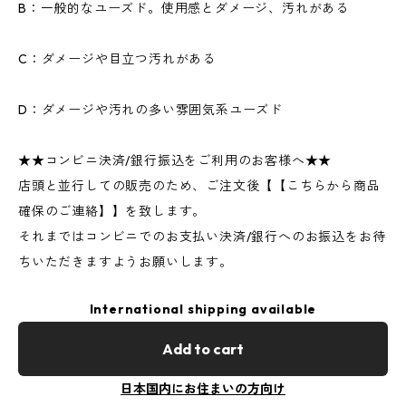
B：一般的なユーズド。使用感とダメージ、汚れがある
C：ダメージや目立つ汚れがある
D：ダメージや汚れの多い雰囲気系ユーズド
★★コンビニ決済/銀行振込をご利用のお客様へ★★
店頭と並行しての販売のため、ご注文後【【こちらから商品
確保のご連絡】】を致します。
それまではコンビニでのお支払い決済/銀行へのお振込をお待
ちいただきますようお願いします。
International shipping available
Add to cart
日本国内にお住まいの方向け