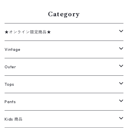
Category
★オンライン限定商品★
ミリタリーデッドストック
Vintage
アウター
Jacket
Outer
デニムジャケット
トップス
Tee
コート
Tops
ミリタリージャケット
半袖シャツ
パンツ
Sweat Shirts
デニムジャケット
Tシャツ
Pants
スイングトップ
長袖シャツ
デニムパンツ
REVERSE WEAVE
レディース
Pants
ミリタリージャケット
長袖シャツ
デニムパンツ
Kids 商品