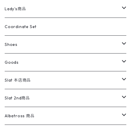
カバーオール
Tシャツ・ロンT
ミリタリーパンツ
アウター
ブランドシャツ
501,505
キッズ
Shirts
スウィングトップ
半袖シャツ
ミリタリーパンツ
Vintage
Lady's商品
アウトドア
ポロシャツ
ワークパンツ
トップス
ストライプシャツ
バギーズデニム
アウター
Tops
ライフスタイル雑貨
Ladies
アウトドアナイロンジャケット
ポロシャツ
チノパンツ
Tops
Tシャツ
Coordinate Set
ウールジャケット
スウェット・トレーナー
コーデュロイパンツ
ボトムス
コーデュロイシャツ
フレアデニム
トップス
Pants
ラグ・ブランケット
ブランド
Sweater
スポーツナイロンジャケット
スウェット・パーカ
イージーパンツ
Pants
ブラウス／シャツ／デザイントップス
Shoes
コート
パーカー
スウェットパンツ
ワンピース
スウェードシャツ
ブラックデニム
ボトムス
ラルフローレン
プリントスウェット
長袖
Goods
ワークジャケット
ベスト
スラックス
ベスト／キャミソール
22cm以下
Goods
ナイロンジャケット
セーター・カーディガン
ジャージパンツ
ウールシャツ
ワンピース
リーバイス
ロゴスウェット
半袖
Military
テーラードジャケット
セーター・カーディガン
ワークパンツ
スウェット
22.5cm
バンダナ
Slat 本店商品
ダウンジャケット・ベスト
スラックス
リネンシャツ
ロンパース
エルエルビーン
無地スウェット
アランセーター
ウールジャケット
フリース
コーデュロイパンツ
ニット
23cm
Outer
Slat 2nd商品
ベスト
オーバーオール・つなぎ
柄シャツ
アディダス
キャラスウェット
ウールセーター
ダウンジャケット
オーバーオール・つなぎ
ジャケット
23.5cm
Tee
アウター
Albatross 商品
コーチジャケット
チノパン
ワークシャツ
ナイキ
REVERSE WEAVE
コットン