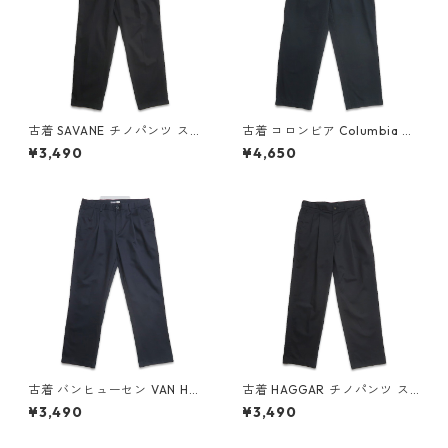
古着 SAVANE チノパンツ スラ
古着 コロンビア Columbia ア
ックス ツータック ブラック 表
ウトドアパンツ チノパンツ ブ
¥3,490
¥4,650
記：W34L30 gd409636n
ラック ネイビー系 表記：34
w60604
gd409914n w60628
古着 バンヒューセン VAN HEU
古着 HAGGAR チノパンツ ス
SEN ツータック チノパンツ ネ
ラックス ツータック ブラック
¥3,490
¥3,490
イビーグレー 表記：W34L32
表記：W34L32 gd409526n
gd409916n w60629
w60526