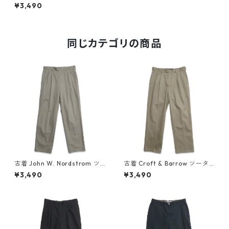
ークパンツ チノパンツ ベージ
¥3,490
ュ 表記：W34L34 gd40727
8n w50922
同じカテゴリの商品
古着 John W. Nordstrom ツ
古着 Croft & Barrow ツータ
ータック チノパンツ ベージュ
ック チノパンツ ベージュ ブラ
¥3,490
¥3,490
表記：W33L32 gd409123n
ウン系 表記：W32L30 gd4
w60417
09525n w60526