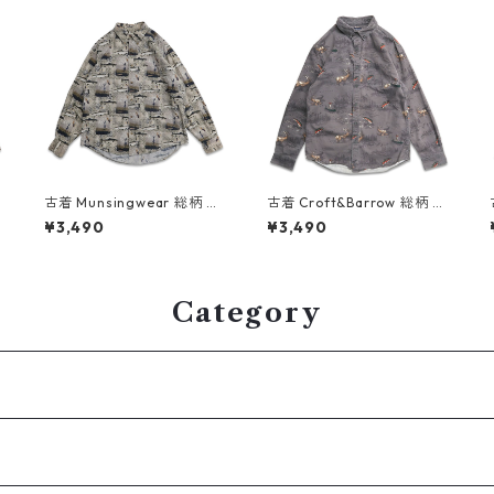
I
古着 Munsingwear 総柄 フ
古着 Croft&Barrow 総柄 ア
ィッシング 魚 ボタンダウン
ニマル ハンティングシャツ
¥3,490
¥3,490
シャツ 長袖シャツ 表記：L
ボタンダウンシャツ 長袖シ
5
gd409306n w60505
ャツ 表記：S gd409091n
w60414
Category