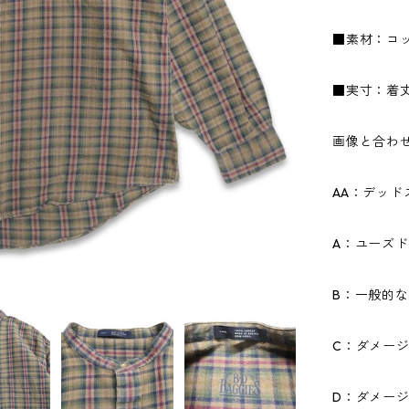
■素材：コッ
■実寸：着丈8
画像と合わ
AA：デッ
A：ユーズ
B：一般的
C：ダメー
D：ダメー