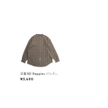
古着 BD Baggies バンドカ
ラー 長袖シャツ チェック 表
¥3,490
記：L gd407264n w5092
0