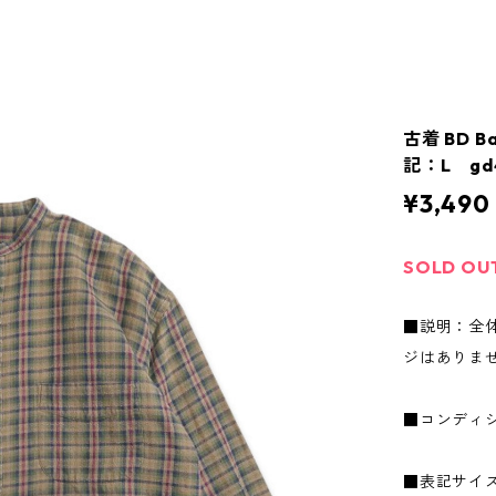
古着 BD 
記：L gd4
¥3,490
SOLD OU
■説明：全
ジはありま
■コンディ
■表記サイズ