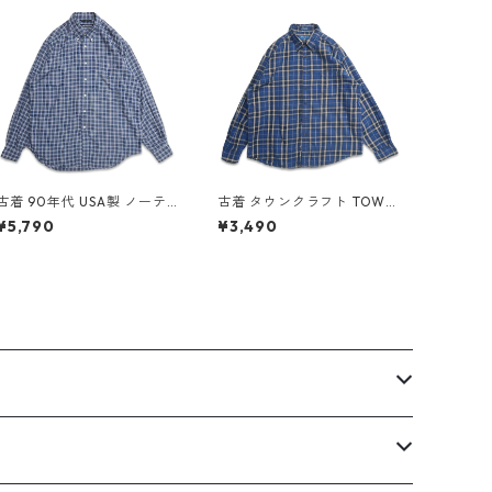
古着 90年代 USA製 ノーテ
古着 タウンクラフト TOWN
ィカ NAUTICA レーヨン ボ
CRAFT ネルシャツ フランネ
¥5,790
¥3,490
タンダウンシャツ 長袖シャ
ル 長袖シャツ チェック 表
ツ チェック 表記：L gd40
記：L gd408897n w6032
9559n w60528
5