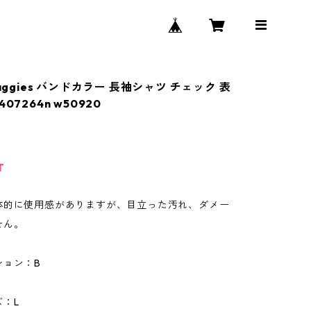
Baggies バンドカラー 長袖シャツ チェック 表
07264n w50920
T
体的に使用感がありますが、目立った汚れ、ダメー
せん。
ション：B
：L