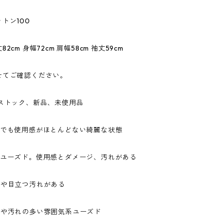
トン100
2cm 身幅72cm 肩幅58cm 袖丈59cm
せてご確認ください。
ドストック、新品、未使用品
ドでも使用感がほとんどない綺麗な状態
なユーズド。使用感とダメージ、汚れがある
ジや目立つ汚れがある
ジや汚れの多い雰囲気系ユーズド