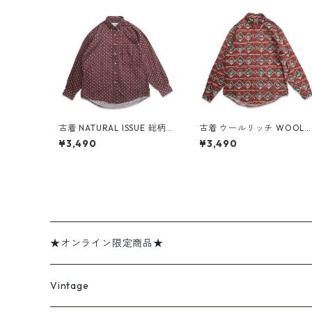
古着 NATURAL ISSUE 総柄
古着 ウールリッチ WOOLR
ボタンダウンシャツ 長袖シ
CH 総柄 アニマル ボタンダ
¥3,490
¥3,490
ャツ 表記：M gd409305
ウンシャツ 長袖シャツ 表
n w60505
記：M gd409307n w60
05
★オンライン限定商品★
ミリタリーデッドストック
Vintage