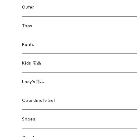
アウター
Jacket
Outer
デニムジャケット
トップス
Tee
コート
Tops
ミリタリージャケット
半袖シャツ
パンツ
Sweat Shirts
デニムジャケット
Tシャツ
Pants
スイングトップ
長袖シャツ
デニムパンツ
REVERSE WEAVE
レディース
Pants
ミリタリージャケット
長袖シャツ
デニムパンツ
Kids 商品
カバーオール
Tシャツ・ロンT
ミリタリーパンツ
アウター
ブランドシャツ
501,505
キッズ
Shirts
スウィングトップ
半袖シャツ
ミリタリーパンツ
Vintage
Lady's商品
アウトドア
ポロシャツ
ワークパンツ
トップス
ストライプシャツ
バギーズデニム
アウター
Tops
ライフスタイル雑貨
Ladies
アウトドアナイロンジャケット
ポロシャツ
チノパンツ
Tops
Tシャツ
Coordinate Set
ウールジャケット
スウェット・トレーナー
コーデュロイパンツ
ボトムス
コーデュロイシャツ
フレアデニム
トップス
Pants
ラグ・ブランケット
ブランド
Sweater
スポーツナイロンジャケット
スウェット・パーカ
イージーパンツ
Pants
ブラウス／シャツ／デザイントップス
Shoes
コート
パーカー
スウェットパンツ
ワンピース
スウェードシャツ
ブラックデニム
ボトムス
ラルフローレン
プリントスウェット
長袖