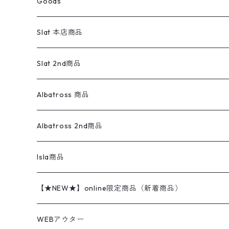
Goods
ワークジャケット
ベスト
スラックス
ベスト／キャミソール
22cm以下
Goods
ナイロンジャケット
セーター・カーディガン
ジャージパンツ
ウールシャツ
ワンピース
リーバイス
ロゴスウェット
半袖
Military
テーラードジャケット
セーター・カーディガン
ワークパンツ
スウェット
22.5cm
バンダナ
Slat 本店商品
ダウンジャケット・ベスト
スラックス
リネンシャツ
ロンパース
エルエルビーン
無地スウェット
アランセーター
ウールジャケット
フリース
コーデュロイパンツ
ニット
23cm
Outer
Slat 2nd商品
ベスト
オーバーオール・つなぎ
柄シャツ
アディダス
キャラスウェット
ウールセーター
ダウンジャケット
オーバーオール・つなぎ
ジャケット
23.5cm
Tee
アウター
Albatross 商品
コーチジャケット
チノパン
ワークシャツ
ナイキ
REVERSE WEAVE
コットン
ハンティングジャケット
レザージャケット
ショーツ
スカート
24cm
Shirts
長袖シャツ
Vintage sweater
Albatross 2nd商品
フリースジャケット・ベスト
ウールパンツ
ミリタリー
チャンピオン
アクリル
アウトドアジャケット
S/S Shirts
アウトドアシャツ
Otherジャケット
Otherパンツ
パンツ(w30以下)
24.5cm
Sweat Shirts
半袖シャツ
Outer
70sアイテム
Isla商品
レザー
ペインターパンツ
ネルシャツ
カーハート
コート
L/S Shirts
ブランドシャツ
REVERSE WEAVE
アウトドアシャツ
Sailing Jacket
ワンピース
25cm
Sweater
スウェット シャツ
Other Tops
Marlboro
2点セットコーデ
【★NEW★】online限定商品（新着商品）
テーラードジャケット
ショートパンツ
ディッキーズ
ライトジャケット
デザインシャツ
ブランドシャツ
Swingtop
長袖
ブランドスウェット
Fleece tops
25.5cm
Fleece
パンツ
Sweat Shirts
GAP
Sweat Shirts
8月NEWアイテム（2026）
WEBアウター
ボアジャケット
イージーパンツ