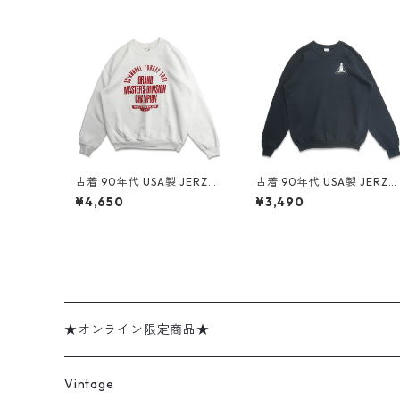
古着 90年代 USA製 JERZEE
古着 90年代 USA製 JERZE
S ジャージーズ プリント ス
S ジャージーズ 企業ロゴ プ
¥4,650
¥3,490
ウェット トレーナー ホワイ
リント スウェット トレーナ
ト 表記：XL gd409095n
ー ブラック 表記：XL gd
w60414
09107n w60415
★オンライン限定商品★
ミリタリーデッドストック
Vintage