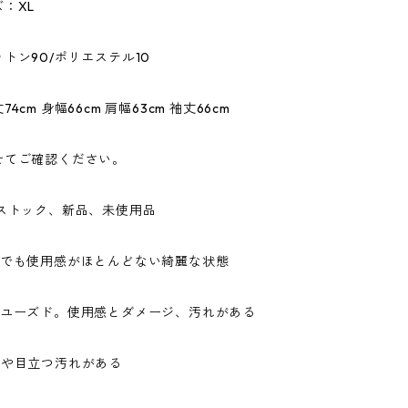
：XL
トン90/ポリエステル10
4cm 身幅66cm 肩幅63cm 袖丈66cm
せてご確認ください。
ドストック、新品、未使用品
ドでも使用感がほとんどない綺麗な状態
なユーズド。使用感とダメージ、汚れがある
ジや目立つ汚れがある