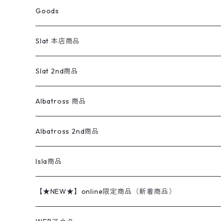
スウェットパンツ
ワンピース
スウェードシャツ
ブラックデニム
ボトムス
ラルフローレン
プリントスウェット
長袖
Goods
ワークジャケット
ベスト
スラックス
ベスト／キャミソール
22cm以下
Goods
ナイロンジャケット
セーター・カーディガン
ジャージパンツ
ウールシャツ
ワンピース
リーバイス
ロゴスウェット
半袖
Military
テーラードジャケット
セーター・カーディガン
ワークパンツ
スウェット
22.5cm
バンダナ
Slat 本店商品
ダウンジャケット・ベスト
スラックス
リネンシャツ
ロンパース
エルエルビーン
無地スウェット
アランセーター
ウールジャケット
フリース
コーデュロイパンツ
ニット
23cm
Outer
Slat 2nd商品
ベスト
オーバーオール・つなぎ
柄シャツ
アディダス
キャラスウェット
ウールセーター
ダウンジャケット
オーバーオール・つなぎ
ジャケット
23.5cm
Tee
アウター
Albatross 商品
コーチジャケット
チノパン
ワークシャツ
ナイキ
REVERSE WEAVE
コットン
ハンティングジャケット
レザージャケット
ショーツ
スカート
24cm
Shirts
長袖シャツ
Vintage sweater
Albatross 2nd商品
フリースジャケット・ベスト
ウールパンツ
ミリタリー
チャンピオン
アクリル
アウトドアジャケット
S/S Shirts
アウトドアシャツ
Otherジャケット
Otherパンツ
パンツ(w30以下)
24.5cm
Sweat Shirts
半袖シャツ
Outer
70sアイテム
Isla商品
レザー
ペインターパンツ
ネルシャツ
カーハート
コート
L/S Shirts
ブランドシャツ
REVERSE WEAVE
アウトドアシャツ
Sailing Jacket
ワンピース
25cm
Sweater
スウェット シャツ
Other Tops
Marlboro
2点セットコーデ
【★NEW★】online限定商品（新着商品）
テーラードジャケット
ショートパンツ
ディッキーズ
ライトジャケット
デザインシャツ
ブランドシャツ
Swingtop
長袖
ブランドスウェット
Fleece tops