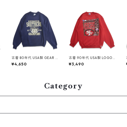
E
古着 80年代 USA製 GEAR F
古着 90年代 USA製 LOGO7
OR SPORTS カレッジ NCAA
NFL サンフランシスコ フォ
¥4,650
¥3,490
プリントスウェット トレー
ーティーナイナーズ プリン
4
ナー ネイビー 表記：XL g
ト スウェット トレーナー レ
d409228n w60427
ッド 表記：XL gd409032
n w60408
Category