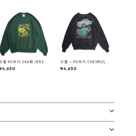
古着 90年代 USA製 JERZEE
古着 ～90年代 CHEVROLET
S ジャージーズ プリント ス
シボレー プリント スウェッ
¥4,650
¥4,650
ウェット トレーナー グリー
ト トレーナー ブラック 表
ン 表記：XL gd409083n
記：-- gd408973n w604
w60413
02