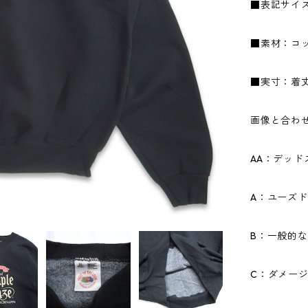
■表記サイズ
■素材：コッ
■実寸：着丈7
画像と合わ
AA：デッ
A：ユーズ
B：一般的
C：ダメー