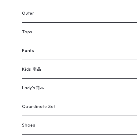
アウター
Jacket
Outer
デニムジャケット
トップス
Tee
コート
Tops
ミリタリージャケット
半袖シャツ
パンツ
Sweat Shirts
デニムジャケット
Tシャツ
Pants
スイングトップ
長袖シャツ
デニムパンツ
REVERSE WEAVE
レディース
Pants
ミリタリージャケット
長袖シャツ
デニムパンツ
Kids 商品
カバーオール
Tシャツ・ロンT
ミリタリーパンツ
アウター
ブランドシャツ
501,505
キッズ
Shirts
スウィングトップ
半袖シャツ
ミリタリーパンツ
Vintage
Lady's商品
アウトドア
ポロシャツ
ワークパンツ
トップス
ストライプシャツ
バギーズデニム
アウター
Tops
ライフスタイル雑貨
Ladies
アウトドアナイロンジャケット
ポロシャツ
チノパンツ
Tops
Tシャツ
Coordinate Set
ウールジャケット
スウェット・トレーナー
コーデュロイパンツ
ボトムス
コーデュロイシャツ
フレアデニム
トップス
Pants
ラグ・ブランケット
ブランド
Sweater
スポーツナイロンジャケット
スウェット・パーカ
イージーパンツ
Pants
ブラウス／シャツ／デザイントップス
Shoes
コート
パーカー