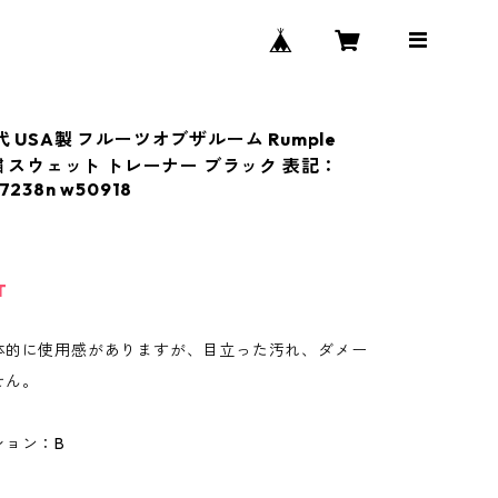
代 USA製 フルーツオブザルーム Rumple
刺繍 スウェット トレーナー ブラック 表記：
7238n w50918
T
体的に使用感がありますが、目立った汚れ、ダメー
せん。
ション：B