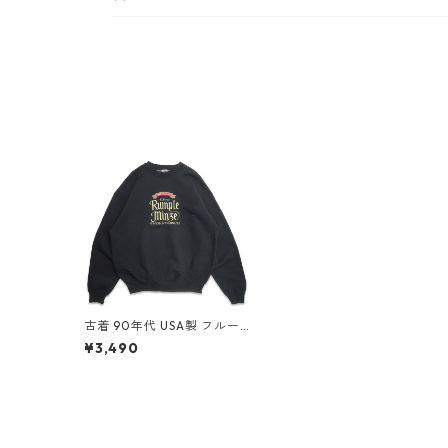
古着 90年代 USA製 フルー
ツオブザルーム Rumple Mi
¥3,490
nze 刺繍 スウェット トレー
ナー ブラック 表記：XL g
d407238n w50918