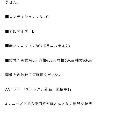
ません。
■コンディション：B～C
■表記サイズ：L
■素材：コットン80/ポリエステル20
■実寸：着丈74cm 身幅65cm 肩幅63cm 袖丈63cm
画像と合わせてご確認ください。
AA：デッドストック、新品、未使用品
A：ユーズドでも使用感がほとんどない綺麗な状態