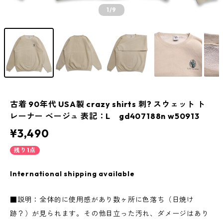
1
/9
古着 90年代 USA製 crazy shirts 刺? スウェット ト
レーナー ベージュ 表記：L gd407188n w50913
¥3,490
残り1点
International shipping available
■説明：全体的に使用感があり数ヶ所に色落ち（日焼け
跡？）が見られます。その他目立った汚れ、ダメージはあり