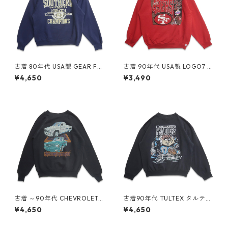
古着 80年代 USA製 GEAR FO
古着 90年代 USA製 LOGO7 N
R SPORTS カレッジ NCAA プ
FL サンフランシスコ フォーテ
¥4,650
¥3,490
リントスウェット トレーナー
ィーナイナーズ プリント スウ
ネイビー 表記：XL gd4092
ェット トレーナー レッド 表
28n w60427
記：XL gd409032n w604
08
古着 ～90年代 CHEVROLET
古着90年代 TULTEX タルテッ
シボレー プリント スウェット
クス NFL カロライナパンサー
¥4,650
¥4,650
トレーナー ブラック 表記：-
ズ ルーニーテューンズ プリン
- gd408973n w60402
ト スウェット トレーナー ブラ