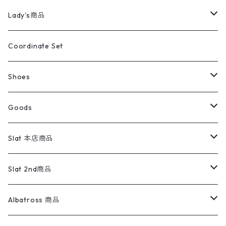
カバーオール
Tシャツ・ロンT
ミリタリーパンツ
アウター
ブランドシャツ
501,505
キッズ
Shirts
スウィングトップ
半袖シャツ
ミリタリーパンツ
Vintage
Lady's商品
アウトドア
ポロシャツ
ワークパンツ
トップス
ストライプシャツ
バギーズデニム
アウター
Tops
ライフスタイル雑貨
Ladies
アウトドアナイロンジャケット
ポロシャツ
チノパンツ
Tops
Tシャツ
Coordinate Set
ウールジャケット
スウェット・トレーナー
コーデュロイパンツ
ボトムス
コーデュロイシャツ
フレアデニム
トップス
Pants
ラグ・ブランケット
ブランド
Sweater
スポーツナイロンジャケット
スウェット・パーカ
イージーパンツ
Pants
ブラウス／シャツ／デザイントップス
Shoes
コート
パーカー
スウェットパンツ
ワンピース
スウェードシャツ
ブラックデニム
ボトムス
ラルフローレン
プリントスウェット
長袖
Goods
ワークジャケット
ベスト
スラックス
ベスト／キャミソール
22cm以下
Goods
ナイロンジャケット
セーター・カーディガン
ジャージパンツ
ウールシャツ
ワンピース
リーバイス
ロゴスウェット
半袖
Military
テーラードジャケット
セーター・カーディガン
ワークパンツ
スウェット
22.5cm
バンダナ
Slat 本店商品
ダウンジャケット・ベスト
スラックス
リネンシャツ
ロンパース
エルエルビーン
無地スウェット
アランセーター
ウールジャケット
フリース
コーデュロイパンツ
ニット
23cm
Outer
Slat 2nd商品
ベスト
オーバーオール・つなぎ
柄シャツ
アディダス
キャラスウェット
ウールセーター
ダウンジャケット
オーバーオール・つなぎ
ジャケット
23.5cm
Tee
アウター
Albatross 商品
コーチジャケット
チノパン
ワークシャツ
ナイキ
REVERSE WEAVE
コットン