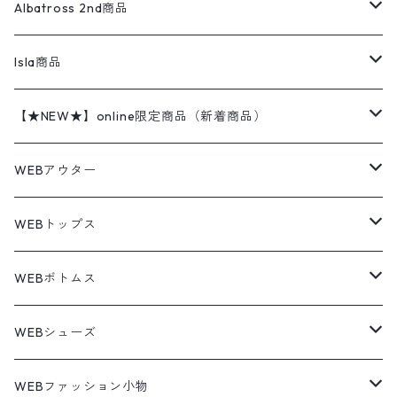
ハンティングジャケット
レザージャケット
ショーツ
スカート
24cm
Shirts
長袖シャツ
Vintage sweater
Albatross 2nd商品
フリースジャケット・ベスト
ウールパンツ
ミリタリー
チャンピオン
アクリル
アウトドアジャケット
S/S Shirts
アウトドアシャツ
Otherジャケット
Otherパンツ
パンツ(w30以下)
24.5cm
Sweat Shirts
半袖シャツ
Outer
70sアイテム
Isla商品
レザー
ペインターパンツ
ネルシャツ
カーハート
コート
L/S Shirts
ブランドシャツ
REVERSE WEAVE
アウトドアシャツ
Sailing Jacket
ワンピース
25cm
Sweater
スウェット シャツ
Other Tops
Marlboro
2点セットコーデ
【★NEW★】online限定商品（新着商品）
テーラードジャケット
ショートパンツ
ディッキーズ
ライトジャケット
デザインシャツ
ブランドシャツ
Swingtop
長袖
ブランドスウェット
Fleece tops
25.5cm
Fleece
パンツ
Sweat Shirts
GAP
Sweat Shirts
8月NEWアイテム（2026）
WEBアウター
ボアジャケット
イージーパンツ
ウールリッチ
ミリタリージャケット
リネンシャツ
リネンシャツ
Coat
半袖
プリントスウェット
Knit
リーバイス501 505
トップス
その他
26cm
Other Tops
Tシャツ
Hoodie
アウター
Knit
7月NEWアイテム（2026）
ジャケット
WEBトップス
ビンテージ
トミーヒルフィガー
ウールジャケット
コーデユロイシャツ
ハワイアンシャツ
Denim Jacket
ノースリーブ
アウトドアスウェット
Tailored Jacket
スラックス
パンツ
ワークジャケット
コート
プルオーバー
トップス
ミリタリージャケット
26.5cm
Pants
デッドストック ミリタリー
Tee
フリース
Military
6月NEWアイテム（2026）
コート
Tシャツ
WEBボトムス
その他
ノーティカ
ワークジャケット
ワークシャツ
デザインシャツ
Leather Jacket
無地スウェット
Gown
チノパンツ
スイングトップ
カーディガン
パンツ
フリースジャケット
Denim Pants
Band Tee
トップス
ムートン・レザーコート
映画・ムービーTシャツ
27cm
Shoes
フリース
Overall
セットアップ
Outer
5月NEWアイテム（2026）
ポンチョ
ポロシャツ
デニムパンツ
WEBシューズ
ノースフェイス
ダウンジャケット
ウールシャツ
ポロシャツ
Down jacket
アウトドアブランド
テーラードジャケット
ジャージ・トラックジャケット
Military Pants
Print Tee
パンツ
ウールコート
グラフィックTシャツ
Sneaker
テーラードジャケット
トップス
ボーダーポロシャツ
ストレートデニムパンツ
27.5cm
Goods
セーター
Shirts
トップス
Fleece
4月NEWアイテム（2026）
キャミソール・タンクトップ
ロングパンツ
スニーカー
WEBファッション小物
パタゴニア