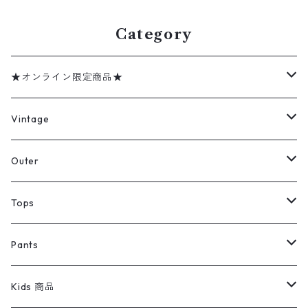
ック 表記：L gd408849n w
60320
Category
★オンライン限定商品★
ミリタリーデッドストック
Vintage
アウター
Jacket
Outer
デニムジャケット
トップス
Tee
コート
Tops
ミリタリージャケット
半袖シャツ
パンツ
Sweat Shirts
デニムジャケット
Tシャツ
Pants
スイングトップ
長袖シャツ
デニムパンツ
REVERSE WEAVE
レディース
Pants
ミリタリージャケット
長袖シャツ
デニムパンツ
Kids 商品