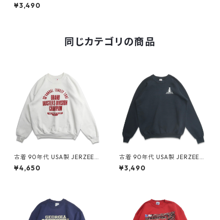
rts 刺? スウェット トレーナー
¥3,490
ベージュ 表記：L gd407188
n w50913
同じカテゴリの商品
古着 90年代 USA製 JERZEES
古着 90年代 USA製 JERZEES
ジャージーズ プリント スウェ
ジャージーズ 企業ロゴ プリン
¥4,650
¥3,490
ット トレーナー ホワイト 表
ト スウェット トレーナー ブラ
記：XL gd409095n w6041
ック 表記：XL gd409107n
4
w60415