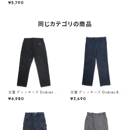
elaxed Fit ペインターパンツ
¥5,790
ワークパンツ イエローブラウ
ン 表記：W34L32 gd40711
4n w50906
同じカテゴリの商品
古着 ディッキーズ Dickies ワ
古着 ディッキーズ Dickies 87
ーク ダック ペインターパンツ
4 FLEX ワークパンツ ネイビ
¥6,980
¥3,490
ブラック 表記：W36L32 gd
ー 表記：W32L30 gd41031
409412n w60514
4n w60730