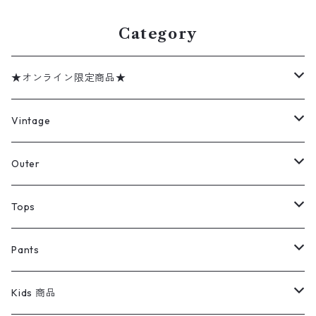
Category
★オンライン限定商品★
ミリタリーデッドストック
Vintage
アウター
Jacket
Outer
デニムジャケット
トップス
Tee
コート
Tops
ミリタリージャケット
半袖シャツ
パンツ
Sweat Shirts
デニムジャケット
Tシャツ
Pants
スイングトップ
長袖シャツ
デニムパンツ
REVERSE WEAVE
レディース
Pants
ミリタリージャケット
長袖シャツ
デニムパンツ
Kids 商品