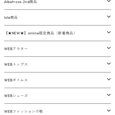
ハンティングジャケット
レザージャケット
ショーツ
スカート
24cm
Shirts
長袖シャツ
Vintage sweater
Albatross 2nd商品
フリースジャケット・ベスト
ウールパンツ
ミリタリー
チャンピオン
アクリル
アウトドアジャケット
S/S Shirts
アウトドアシャツ
Otherジャケット
Otherパンツ
パンツ(w30以下)
24.5cm
Sweat Shirts
半袖シャツ
Outer
70sアイテム
Isla商品
レザー
ペインターパンツ
ネルシャツ
カーハート
コート
L/S Shirts
ブランドシャツ
REVERSE WEAVE
アウトドアシャツ
Sailing Jacket
ワンピース
25cm
Sweater
スウェット シャツ
Other Tops
Marlboro
2点セットコーデ
【★NEW★】online限定商品（新着商品）
テーラードジャケット
ショートパンツ
ディッキーズ
ライトジャケット
デザインシャツ
ブランドシャツ
Swingtop
長袖
ブランドスウェット
Fleece tops
25.5cm
Fleece
パンツ
Sweat Shirts
GAP
Sweat Shirts
8月NEWアイテム（2026）
WEBアウター
ボアジャケット
イージーパンツ
ウールリッチ
ミリタリージャケット
リネンシャツ
リネンシャツ
Coat
半袖
プリントスウェット
Knit
リーバイス501 505
トップス
その他
26cm
Other Tops
Tシャツ
Hoodie
アウター
Knit
7月NEWアイテム（2026）
ジャケット
WEBトップス
ビンテージ
トミーヒルフィガー
ウールジャケット
コーデユロイシャツ
ハワイアンシャツ
Denim Jacket
ノースリーブ
アウトドアスウェット
Tailored Jacket
スラックス
パンツ
ワークジャケット
コート
プルオーバー
トップス
ミリタリージャケット
26.5cm
Pants
デッドストック ミリタリー
Tee
フリース
Military
6月NEWアイテム（2026）
コート
Tシャツ
WEBボトムス
その他
ノーティカ
ワークジャケット
ワークシャツ
デザインシャツ
Leather Jacket
無地スウェット
Gown
チノパンツ
スイングトップ
カーディガン
パンツ
フリースジャケット
Denim Pants
Band Tee
トップス
ムートン・レザーコート
映画・ムービーTシャツ
27cm
Shoes
フリース
Overall
セットアップ
Outer
5月NEWアイテム（2026）
ポンチョ
ポロシャツ
デニムパンツ
WEBシューズ
ノースフェイス
ダウンジャケット
ウールシャツ
ポロシャツ
Down jacket
アウトドアブランド
テーラードジャケット
ジャージ・トラックジャケット
Military Pants
Print Tee
パンツ
ウールコート
グラフィックTシャツ
Sneaker
テーラードジャケット
トップス
ボーダーポロシャツ
ストレートデニムパンツ
27.5cm
Goods
セーター
Shirts
トップス
Fleece
4月NEWアイテム（2026）
キャミソール・タンクトップ
ロングパンツ
スニーカー
WEBファッション小物
パタゴニア