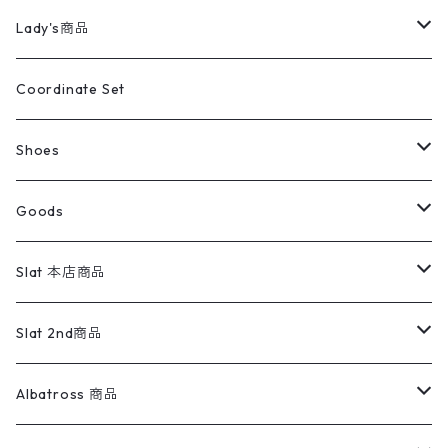
カバーオール
Tシャツ・ロンT
ミリタリーパンツ
アウター
ブランドシャツ
501,505
キッズ
Shirts
スウィングトップ
半袖シャツ
ミリタリーパンツ
Vintage
Lady's商品
アウトドア
ポロシャツ
ワークパンツ
トップス
ストライプシャツ
バギーズデニム
アウター
Tops
ライフスタイル雑貨
Ladies
アウトドアナイロンジャケット
ポロシャツ
チノパンツ
Tops
Tシャツ
Coordinate Set
ウールジャケット
スウェット・トレーナー
コーデュロイパンツ
ボトムス
コーデュロイシャツ
フレアデニム
トップス
Pants
ラグ・ブランケット
ブランド
Sweater
スポーツナイロンジャケット
スウェット・パーカ
イージーパンツ
Pants
ブラウス／シャツ／デザイントップス
Shoes
コート
パーカー
スウェットパンツ
ワンピース
スウェードシャツ
ブラックデニム
ボトムス
ラルフローレン
プリントスウェット
長袖
Goods
ワークジャケット
ベスト
スラックス
ベスト／キャミソール
22cm以下
Goods
ナイロンジャケット
セーター・カーディガン
ジャージパンツ
ウールシャツ
ワンピース
リーバイス
ロゴスウェット
半袖
Military
テーラードジャケット
セーター・カーディガン
ワークパンツ
スウェット
22.5cm
バンダナ
Slat 本店商品
ダウンジャケット・ベスト
スラックス
リネンシャツ
ロンパース
エルエルビーン
無地スウェット
アランセーター
ウールジャケット
フリース
コーデュロイパンツ
ニット
23cm
Outer
Slat 2nd商品
ベスト
オーバーオール・つなぎ
柄シャツ
アディダス
キャラスウェット
ウールセーター
ダウンジャケット
オーバーオール・つなぎ
ジャケット
23.5cm
Tee
アウター
Albatross 商品
コーチジャケット
チノパン
ワークシャツ
ナイキ
REVERSE WEAVE
コットン