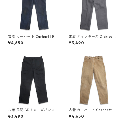
古着 カーハート Carhartt Rel
古着 ディッキーズ Dickies ワ
axed Fit ペインターパンツ ワ
ークパンツ グレー 表記：W34
¥4,650
¥3,490
ークパンツ ネイビー 表記：W
L32 gd410315n w60730
32L32 gd410214n w60722
古着 民間 BDU カーゴパンツ
古着 カーハート Carhartt ダ
ブラック 表記：W34L32 gd
ック ワークパンツ ブラウン 表
¥3,490
¥4,650
410198n w60721
記：W30L32 gd410213n w
60722