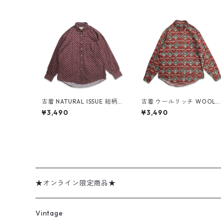
古着 NATURAL ISSUE 総柄
古着 ウールリッチ WOOLR
ボタンダウンシャツ 長袖シ
CH 総柄 アニマル ボタンダ
¥3,490
¥3,490
ャツ 表記：M gd409305
ウンシャツ 長袖シャツ 表
n w60505
記：M gd409307n w60
05
★オンライン限定商品★
ミリタリーデッドストック
Vintage