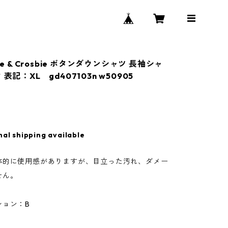
ie & Crosbie ボタンダウンシャツ 長袖シャ
表記：XL gd407103n w50905
nal shipping available
体的に使用感がありますが、目立った汚れ、ダメー
せん。
ション：B