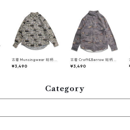
I
古着 Munsingwear 総柄 フ
古着 Croft&Barrow 総柄 ア
ィッシング 魚 ボタンダウン
ニマル ハンティングシャツ
¥3,490
¥3,490
シャツ 長袖シャツ 表記：L
ボタンダウンシャツ 長袖シ
5
gd409306n w60505
ャツ 表記：S gd409091n
w60414
Category