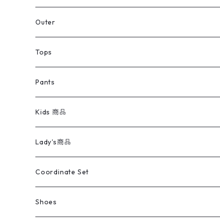
アウター
Jacket
Outer
デニムジャケット
トップス
Tee
コート
Tops
ミリタリージャケット
半袖シャツ
パンツ
Sweat Shirts
デニムジャケット
Tシャツ
Pants
スイングトップ
長袖シャツ
デニムパンツ
REVERSE WEAVE
レディース
Pants
ミリタリージャケット
長袖シャツ
デニムパンツ
Kids 商品
カバーオール
Tシャツ・ロンT
ミリタリーパンツ
アウター
ブランドシャツ
501,505
キッズ
Shirts
スウィングトップ
半袖シャツ
ミリタリーパンツ
Vintage
Lady's商品
アウトドア
ポロシャツ
ワークパンツ
トップス
ストライプシャツ
バギーズデニム
アウター
Tops
ライフスタイル雑貨
Ladies
アウトドアナイロンジャケット
ポロシャツ
チノパンツ
Tops
Tシャツ
Coordinate Set
ウールジャケット
スウェット・トレーナー
コーデュロイパンツ
ボトムス
コーデュロイシャツ
フレアデニム
トップス
Pants
ラグ・ブランケット
ブランド
Sweater
スポーツナイロンジャケット
スウェット・パーカ
イージーパンツ
Pants
ブラウス／シャツ／デザイントップス
Shoes
コート
パーカー