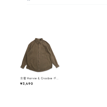
古着 Harvie & Crosbie ボタ
ンダウンシャツ 長袖シャツ
¥3,490
チェック 表記：XL gd407
103n w50905