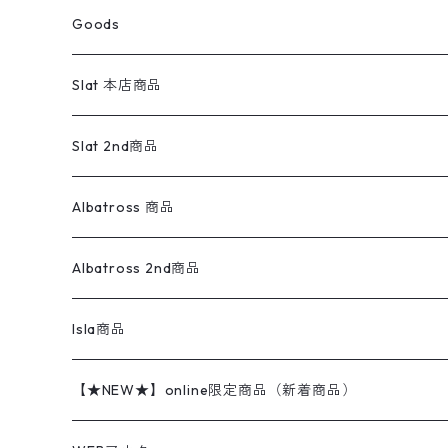
スウェットパンツ
ワンピース
スウェードシャツ
ブラックデニム
ボトムス
ラルフローレン
プリントスウェット
長袖
Goods
ワークジャケット
ベスト
スラックス
ベスト／キャミソール
22cm以下
Goods
ナイロンジャケット
セーター・カーディガン
ジャージパンツ
ウールシャツ
ワンピース
リーバイス
ロゴスウェット
半袖
Military
テーラードジャケット
セーター・カーディガン
ワークパンツ
スウェット
22.5cm
バンダナ
Slat 本店商品
ダウンジャケット・ベスト
スラックス
リネンシャツ
ロンパース
エルエルビーン
無地スウェット
アランセーター
ウールジャケット
フリース
コーデュロイパンツ
ニット
23cm
Outer
Slat 2nd商品
ベスト
オーバーオール・つなぎ
柄シャツ
アディダス
キャラスウェット
ウールセーター
ダウンジャケット
オーバーオール・つなぎ
ジャケット
23.5cm
Tee
アウター
Albatross 商品
コーチジャケット
チノパン
ワークシャツ
ナイキ
REVERSE WEAVE
コットン
ハンティングジャケット
レザージャケット
ショーツ
スカート
24cm
Shirts
長袖シャツ
Vintage sweater
Albatross 2nd商品
フリースジャケット・ベスト
ウールパンツ
ミリタリー
チャンピオン
アクリル
アウトドアジャケット
S/S Shirts
アウトドアシャツ
Otherジャケット
Otherパンツ
パンツ(w30以下)
24.5cm
Sweat Shirts
半袖シャツ
Outer
70sアイテム
Isla商品
レザー
ペインターパンツ
ネルシャツ
カーハート
コート
L/S Shirts
ブランドシャツ
REVERSE WEAVE
アウトドアシャツ
Sailing Jacket
ワンピース
25cm
Sweater
スウェット シャツ
Other Tops
Marlboro
2点セットコーデ
【★NEW★】online限定商品（新着商品）
テーラードジャケット
ショートパンツ
ディッキーズ
ライトジャケット
デザインシャツ
ブランドシャツ
Swingtop
長袖
ブランドスウェット
Fleece tops