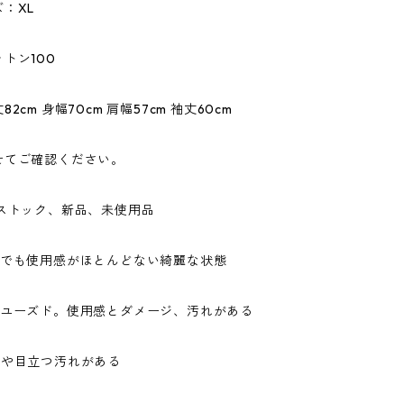
：XL
トン100
2cm 身幅70cm 肩幅57cm 袖丈60cm
せてご確認ください。
ドストック、新品、未使用品
ドでも使用感がほとんどない綺麗な状態
なユーズド。使用感とダメージ、汚れがある
ジや目立つ汚れがある