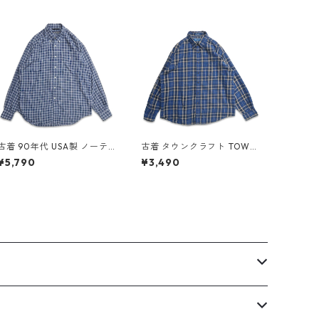
古着 90年代 USA製 ノーテ
古着 タウンクラフト TOWN
ィカ NAUTICA レーヨン ボ
CRAFT ネルシャツ フランネ
¥5,790
¥3,490
タンダウンシャツ 長袖シャ
ル 長袖シャツ チェック 表
ツ チェック 表記：L gd40
記：L gd408897n w6032
9559n w60528
5