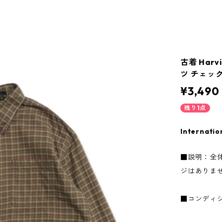
古着 Harv
ツ チェック 
¥3,490
残り1点
Internatio
■説明：全
ジはありま
■コンディ