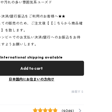
ジや汚れの多い雰囲気系ユーズド
ニ決済/銀行振込をご利用のお客様へ★★
しての販売のため、ご注文後【【こちらから商品確
】】を致します。
コンビニでのお支払い決済/銀行へのお振込をお待
ますようお願いします。
International shipping available
Add to cart
日本国内にお住まいの方向け
通報する
(4064)