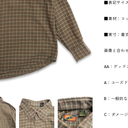
■表記サイズ
■素材：コッ
■実寸：着丈8
画像と合わ
AA：デッ
A：ユーズ
B：一般的
C：ダメー