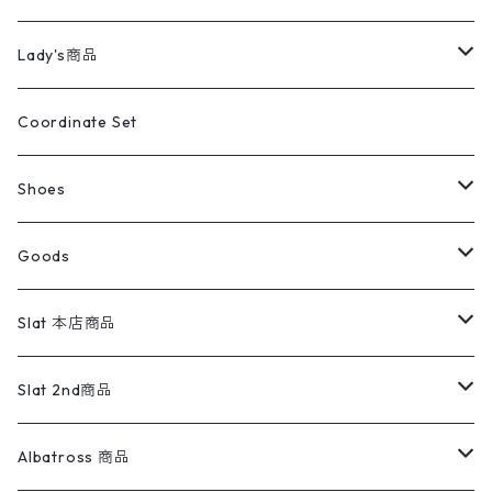
カバーオール
Tシャツ・ロンT
ミリタリーパンツ
アウター
ブランドシャツ
501,505
キッズ
Shirts
スウィングトップ
半袖シャツ
ミリタリーパンツ
Vintage
Lady's商品
アウトドア
ポロシャツ
ワークパンツ
トップス
ストライプシャツ
バギーズデニム
アウター
Tops
ライフスタイル雑貨
Ladies
アウトドアナイロンジャケット
ポロシャツ
チノパンツ
Tops
Tシャツ
Coordinate Set
ウールジャケット
スウェット・トレーナー
コーデュロイパンツ
ボトムス
コーデュロイシャツ
フレアデニム
トップス
Pants
ラグ・ブランケット
ブランド
Sweater
スポーツナイロンジャケット
スウェット・パーカ
イージーパンツ
Pants
ブラウス／シャツ／デザイントップス
Shoes
コート
パーカー
スウェットパンツ
ワンピース
スウェードシャツ
ブラックデニム
ボトムス
ラルフローレン
プリントスウェット
長袖
Goods
ワークジャケット
ベスト
スラックス
ベスト／キャミソール
22cm以下
Goods
ナイロンジャケット
セーター・カーディガン
ジャージパンツ
ウールシャツ
ワンピース
リーバイス
ロゴスウェット
半袖
Military
テーラードジャケット
セーター・カーディガン
ワークパンツ
スウェット
22.5cm
バンダナ
Slat 本店商品
ダウンジャケット・ベスト
スラックス
リネンシャツ
ロンパース
エルエルビーン
無地スウェット
アランセーター
ウールジャケット
フリース
コーデュロイパンツ
ニット
23cm
Outer
Slat 2nd商品
ベスト
オーバーオール・つなぎ
柄シャツ
アディダス
キャラスウェット
ウールセーター
ダウンジャケット
オーバーオール・つなぎ
ジャケット
23.5cm
Tee
アウター
Albatross 商品
コーチジャケット
チノパン
ワークシャツ