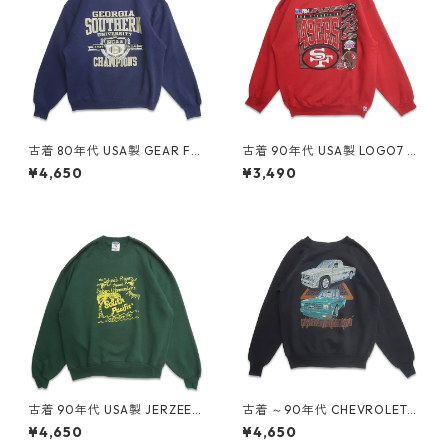
古着 80年代 USA製 GEAR FO
古着 90年代 USA製 LOGO7 N
R SPORTS カレッジ NCAA プ
FL サンフランシスコ フォーテ
¥4,650
¥3,490
リントスウェット トレーナー
ィーナイナーズ プリント スウ
ネイビー 表記：XL gd4092
ェット トレーナー レッド 表
28n w60427
記：XL gd409032n w604
08
古着 90年代 USA製 JERZEES
古着 ～90年代 CHEVROLET
ジャージーズ プリント スウェ
シボレー プリント スウェット
¥4,650
¥4,650
ット トレーナー グリーン 表
トレーナー ブラック 表記：-