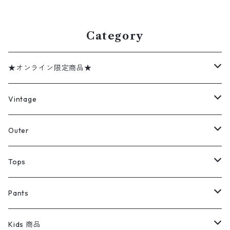
記：XL gd409083n w6041
- gd408973n w60402
3
Category
★オンライン限定商品★
ミリタリーデッドストック
Vintage
アウター
Jacket
Outer
デニムジャケット
トップス
Tee
コート
Tops
ミリタリージャケット
半袖シャツ
パンツ
Sweat Shirts
デニムジャケット
Tシャツ
Pants
スイングトップ
長袖シャツ
デニムパンツ
REVERSE WEAVE
レディース
Pants
ミリタリージャケット
長袖シャツ
デニムパンツ
Kids 商品