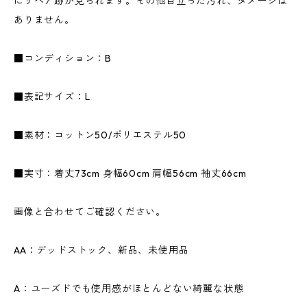
にリペア跡が見られます。その他目立った汚れ、ダメージは
ありません。
■コンディション：B
■表記サイズ：L
■素材：コットン50/ポリエステル50
■実寸：着丈73cm 身幅60cm 肩幅56cm 袖丈66cm
画像と合わせてご確認ください。
AA：デッドストック、新品、未使用品
A：ユーズドでも使用感がほとんどない綺麗な状態