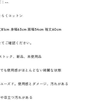
：--
そらくコットン
1cm 身幅63cm 肩幅54cm 袖丈60cm
せてご確認ください。
ドストック、新品、未使用品
ドでも使用感がほとんどない綺麗な状態
なユーズド。使用感とダメージ、汚れがある
ジや目立つ汚れがある