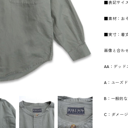
■表記サイズ
■素材：お
■実寸：着丈8
画像と合わ
AA：デッ
A：ユーズ
B：一般的
C：ダメー