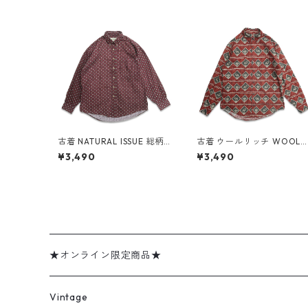
古着 NATURAL ISSUE 総柄
古着 ウールリッチ WOOLR
ボタンダウンシャツ 長袖シ
CH 総柄 アニマル ボタンダ
¥3,490
¥3,490
ャツ 表記：M gd409305
ウンシャツ 長袖シャツ 表
n w60505
記：M gd409307n w60
05
★オンライン限定商品★
ミリタリーデッドストック
Vintage