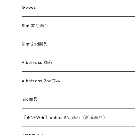
スウェットパンツ
ワンピース
スウェードシャツ
ブラックデニム
ボトムス
ラルフローレン
プリントスウェット
長袖
Goods
ワークジャケット
ベスト
スラックス
ベスト／キャミソール
22cm以下
Goods
ナイロンジャケット
セーター・カーディガン
ジャージパンツ
ウールシャツ
ワンピース
リーバイス
ロゴスウェット
半袖
Military
テーラードジャケット
セーター・カーディガン
ワークパンツ
スウェット
22.5cm
バンダナ
Slat 本店商品
ダウンジャケット・ベスト
スラックス
リネンシャツ
ロンパース
エルエルビーン
無地スウェット
アランセーター
ウールジャケット
フリース
コーデュロイパンツ
ニット
23cm
Outer
Slat 2nd商品
ベスト
オーバーオール・つなぎ
柄シャツ
アディダス
キャラスウェット
ウールセーター
ダウンジャケット
オーバーオール・つなぎ
ジャケット
23.5cm
Tee
アウター
Albatross 商品
コーチジャケット
チノパン
ワークシャツ
ナイキ
REVERSE WEAVE
コットン
ハンティングジャケット
レザージャケット
ショーツ
スカート
24cm
Shirts
長袖シャツ
Vintage sweater
Albatross 2nd商品
フリースジャケット・ベスト
ウールパンツ
ミリタリー
チャンピオン
アクリル
アウトドアジャケット
S/S Shirts
アウトドアシャツ
Otherジャケット
Otherパンツ
パンツ(w30以下)
24.5cm
Sweat Shirts
半袖シャツ
Outer
70sアイテム
Isla商品
レザー
ペインターパンツ
ネルシャツ
カーハート
コート
L/S Shirts
ブランドシャツ
REVERSE WEAVE
アウトドアシャツ
Sailing Jacket
ワンピース
25cm
Sweater
スウェット シャツ
Other Tops
Marlboro
2点セットコーデ
【★NEW★】online限定商品（新着商品）
テーラードジャケット
ショートパンツ
ディッキーズ
ライトジャケット
デザインシャツ
ブランドシャツ
Swingtop
長袖
ブランドスウェット
Fleece tops