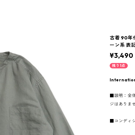
古着 90年
ーン系 表記：
¥3,490
残り1点
Internatio
■説明：全
ジはありま
■コンディ