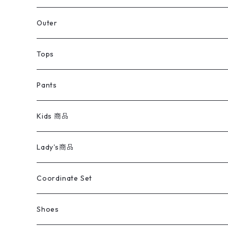
アウター
Jacket
Outer
デニムジャケット
トップス
Tee
コート
Tops
ミリタリージャケット
半袖シャツ
パンツ
Sweat Shirts
デニムジャケット
Tシャツ
Pants
スイングトップ
長袖シャツ
デニムパンツ
REVERSE WEAVE
レディース
Pants
ミリタリージャケット
長袖シャツ
デニムパンツ
Kids 商品
カバーオール
Tシャツ・ロンT
ミリタリーパンツ
アウター
ブランドシャツ
501,505
キッズ
Shirts
スウィングトップ
半袖シャツ
ミリタリーパンツ
Vintage
Lady's商品
アウトドア
ポロシャツ
ワークパンツ
トップス
ストライプシャツ
バギーズデニム
アウター
Tops
ライフスタイル雑貨
Ladies
アウトドアナイロンジャケット
ポロシャツ
チノパンツ
Tops
Tシャツ
Coordinate Set
ウールジャケット
スウェット・トレーナー
コーデュロイパンツ
ボトムス
コーデュロイシャツ
フレアデニム
トップス
Pants
ラグ・ブランケット
ブランド
Sweater
スポーツナイロンジャケット
スウェット・パーカ
イージーパンツ
Pants
ブラウス／シャツ／デザイントップス
Shoes
コート
パーカー