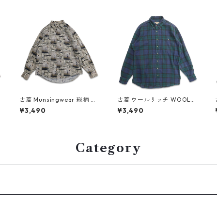
I
古着 Munsingwear 総柄 フ
古着 ウールリッチ WOOLRI
ィッシング 魚 ボタンダウン
CH ネルシャツ 長袖シャツ
¥3,490
¥3,490
シャツ 長袖シャツ 表記：L
チェック 表記：M TALL g
5
gd409306n w60505
d408870n w60323
Category