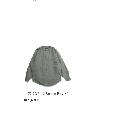
古着 90年代 Bugle Boy バ
ンドカラー 長袖シャツ グリ
¥3,490
ーン系 表記：-- gd4070
90n w50904