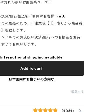
ジや汚れの多い雰囲気系ユーズド
ニ決済/銀行振込をご利用のお客様へ★★
しての販売のため、ご注文後【【こちらから商品確
】】を致します。
コンビニでのお支払い決済/銀行へのお振込をお待
ますようお願いします。
International shipping available
Add to cart
日本国内にお住まいの方向け
通報する
(4064)