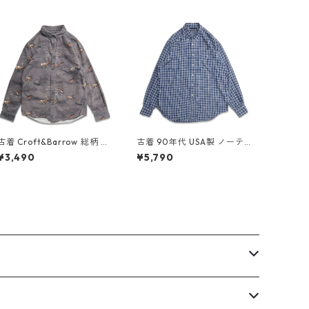
古着 Croft&Barrow 総柄 ア
古着 90年代 USA製 ノーテ
ニマル ハンティングシャツ
ィカ NAUTICA レーヨン ボ
¥3,490
¥5,790
ボタンダウンシャツ 長袖シ
タンダウンシャツ 長袖シャ
ャツ 表記：S gd409091n
ツ チェック 表記：L gd40
w60414
9559n w60528