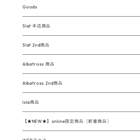
スウェットパンツ
ワンピース
スウェードシャツ
ブラックデニム
ボトムス
ラルフローレン
プリントスウェット
長袖
Goods
ワークジャケット
ベスト
スラックス
ベスト／キャミソール
22cm以下
Goods
ナイロンジャケット
セーター・カーディガン
ジャージパンツ
ウールシャツ
ワンピース
リーバイス
ロゴスウェット
半袖
Military
テーラードジャケット
セーター・カーディガン
ワークパンツ
スウェット
22.5cm
バンダナ
Slat 本店商品
ダウンジャケット・ベスト
スラックス
リネンシャツ
ロンパース
エルエルビーン
無地スウェット
アランセーター
ウールジャケット
フリース
コーデュロイパンツ
ニット
23cm
Outer
Slat 2nd商品
ベスト
オーバーオール・つなぎ
柄シャツ
アディダス
キャラスウェット
ウールセーター
ダウンジャケット
オーバーオール・つなぎ
ジャケット
23.5cm
Tee
アウター
Albatross 商品
コーチジャケット
チノパン
ワークシャツ
ナイキ
REVERSE WEAVE
コットン
ハンティングジャケット
レザージャケット
ショーツ
スカート
24cm
Shirts
長袖シャツ
Vintage sweater
Albatross 2nd商品
フリースジャケット・ベスト
ウールパンツ
ミリタリー
チャンピオン
アクリル
アウトドアジャケット
S/S Shirts
アウトドアシャツ
Otherジャケット
Otherパンツ
パンツ(w30以下)
24.5cm
Sweat Shirts
半袖シャツ
Outer
70sアイテム
Isla商品
レザー
ペインターパンツ
ネルシャツ
カーハート
コート
L/S Shirts
ブランドシャツ
REVERSE WEAVE
アウトドアシャツ
Sailing Jacket
ワンピース
25cm
Sweater
スウェット シャツ
Other Tops
Marlboro
2点セットコーデ
【★NEW★】online限定商品（新着商品）
テーラードジャケット
ショートパンツ
ディッキーズ
ライトジャケット
デザインシャツ
ブランドシャツ
Swingtop
長袖
ブランドスウェット
Fleece tops