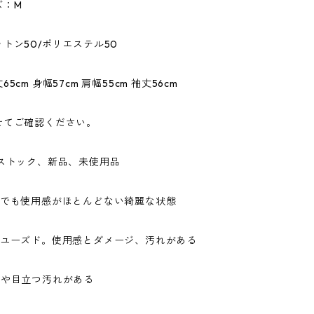
ズ：M
トン50/ポリエステル50
5cm 身幅57cm 肩幅55cm 袖丈56cm
せてご確認ください。
ドストック、新品、未使用品
ドでも使用感がほとんどない綺麗な状態
なユーズド。使用感とダメージ、汚れがある
ジや目立つ汚れがある