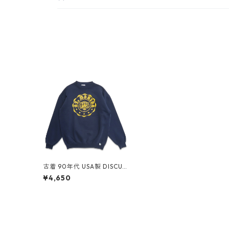
古着 90年代 USA製 DISCUS
ATHLETIC プリントスウェッ
¥4,650
ト トレーナー ネイビー 表
記：M gd407072n w509
01