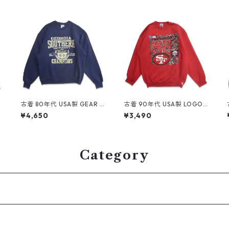
E
古着 80年代 USA製 GEAR F
古着 90年代 USA製 LOGO7
OR SPORTS カレッジ NCAA
NFL サンフランシスコ フォ
¥4,650
¥3,490
プリントスウェット トレー
ーティーナイナーズ プリン
4
ナー ネイビー 表記：XL g
ト スウェット トレーナー レ
d409228n w60427
ッド 表記：XL gd409032
n w60408
Category