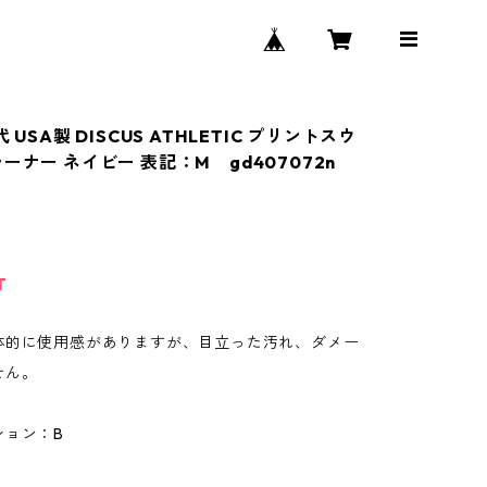
 USA製 DISCUS ATHLETIC プリントスウ
ーナー ネイビー 表記：M gd407072n
T
体的に使用感がありますが、目立った汚れ、ダメー
せん。
ション：B