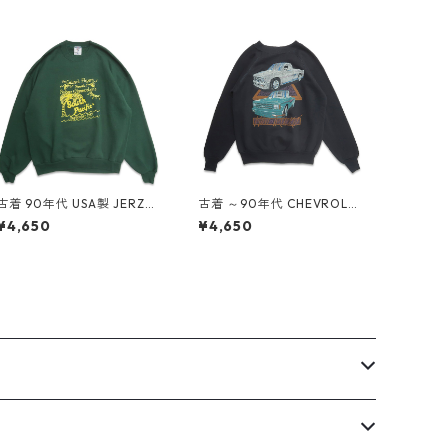
古着 90年代 USA製 JERZEE
古着 ～90年代 CHEVROLET
S ジャージーズ プリント ス
シボレー プリント スウェッ
¥4,650
¥4,650
ウェット トレーナー グリー
ト トレーナー ブラック 表
ン 表記：XL gd409083n
記：-- gd408973n w604
w60413
02