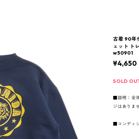
古着 90年代
ェット トレ
w50901
¥4,650
SOLD OU
■説明：全
ジはありま
■コンディ