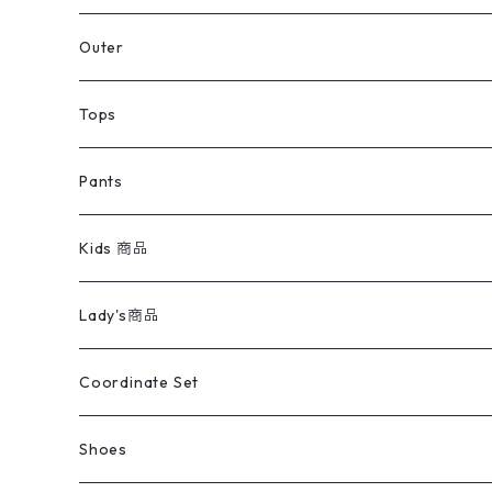
アウター
Jacket
Outer
デニムジャケット
トップス
Tee
コート
Tops
ミリタリージャケット
半袖シャツ
パンツ
Sweat Shirts
デニムジャケット
Tシャツ
Pants
スイングトップ
長袖シャツ
デニムパンツ
REVERSE WEAVE
レディース
Pants
ミリタリージャケット
長袖シャツ
デニムパンツ
Kids 商品
カバーオール
Tシャツ・ロンT
ミリタリーパンツ
アウター
ブランドシャツ
501,505
キッズ
Shirts
スウィングトップ
半袖シャツ
ミリタリーパンツ
Vintage
Lady's商品
アウトドア
ポロシャツ
ワークパンツ
トップス
ストライプシャツ
バギーズデニム
アウター
Tops
ライフスタイル雑貨
Ladies
アウトドアナイロンジャケット
ポロシャツ
チノパンツ
Tops
Tシャツ
Coordinate Set
ウールジャケット
スウェット・トレーナー
コーデュロイパンツ
ボトムス
コーデュロイシャツ
フレアデニム
トップス
Pants
ラグ・ブランケット
ブランド
Sweater
スポーツナイロンジャケット
スウェット・パーカ
イージーパンツ
Pants
ブラウス／シャツ／デザイントップス
Shoes
コート
パーカー