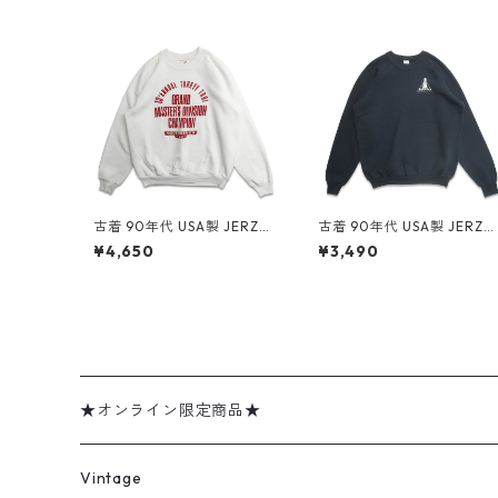
古着 90年代 USA製 JERZEE
古着 90年代 USA製 JERZE
S ジャージーズ プリント ス
S ジャージーズ 企業ロゴ プ
¥4,650
¥3,490
ウェット トレーナー ホワイ
リント スウェット トレーナ
ト 表記：XL gd409095n
ー ブラック 表記：XL gd
w60414
09107n w60415
★オンライン限定商品★
ミリタリーデッドストック
Vintage