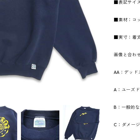
■表記サイ
■素材：コッ
■実寸：着丈6
画像と合わ
AA：デッ
A：ユーズ
B：一般的
C：ダメー