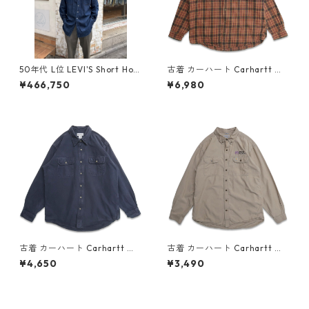
50年代 L位 LEVI'S Short Hor
古着 カーハート Carhartt ネ
n Denim Western Shirts リ
ルシャツ フランネル 長袖シャ
¥466,750
¥6,980
ーバイス ショートホーン デニ
ツ チェック 表記：XL gd40
ム ウエスタンシャツ 青 ブルー
8299n w60107
デニム 古着 古着屋 高円寺 ビ
ンテージ n60427
古着 カーハート Carhartt ワ
古着 カーハート Carhartt ワ
ークシャツ シャモアクロスシ
ークシャツ 長袖シャツ 刺繍 ベ
¥4,650
¥3,490
ャツ 長袖シャツ ネイビー 表
ージュ系 表記：2XL TALL g
記：XL gd407770n w51117
d407398n w51002