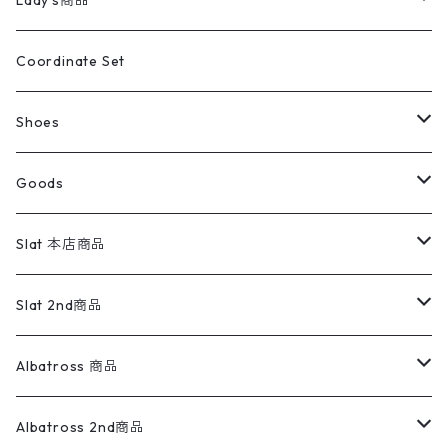
Lady's商品
アウトドア
ポロシャツ
ワークパンツ
トップス
ストライプシャツ
バギーズデニム
アウター
Tops
ライフスタイル雑貨
Ladies
アウトドアナイロンジャケット
ポロシャツ
チノパンツ
Tops
Tシャツ
Coordinate Set
ウールジャケット
スウェット・トレーナー
コーデュロイパンツ
ボトムス
コーデュロイシャツ
フレアデニム
トップス
Pants
ラグ・ブランケット
ブランド
Sweater
スポーツナイロンジャケット
スウェット・パーカ
イージーパンツ
Pants
ブラウス／シャツ／デザイントップス
Shoes
コート
パーカー
スウェットパンツ
ワンピース
スウェードシャツ
ブラックデニム
ボトムス
ラルフローレン
プリントスウェット
長袖
Goods
ワークジャケット
ベスト
スラックス
ベスト／キャミソール
22cm以下
Goods
ナイロンジャケット
セーター・カーディガン
ジャージパンツ
ウールシャツ
ワンピース
リーバイス
ロゴスウェット
半袖
Military
テーラードジャケット
セーター・カーディガン
ワークパンツ
スウェット
22.5cm
バンダナ
Slat 本店商品
ダウンジャケット・ベスト
スラックス
リネンシャツ
ロンパース
エルエルビーン
無地スウェット
アランセーター
ウールジャケット
フリース
コーデュロイパンツ
ニット
23cm
Outer
Slat 2nd商品
ベスト
オーバーオール・つなぎ
柄シャツ
アディダス
キャラスウェット
ウールセーター
ダウンジャケット
オーバーオール・つなぎ
ジャケット
23.5cm
Tee
アウター
Albatross 商品
コーチジャケット
チノパン
ワークシャツ
ナイキ
REVERSE WEAVE
コットン
ハンティングジャケット
レザージャケット
ショーツ
スカート
24cm
Shirts
長袖シャツ
Vintage sweater
Albatross 2nd商品
フリースジャケット・ベスト
ウールパンツ