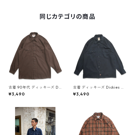
5 1/2×33 gd407028n w508
26
同じカテゴリの商品
古着 90年代 ディッキーズ Dic
古着 ディッキーズ Dickies ワ
kies ワークシャツ 長袖シャツ
ークシャツ 長袖シャツ ブラッ
¥3,490
¥3,490
ブラウン 表記：16-16 1/2 gd
ク 表記：L gd409234n w6
409282n w60502
0428