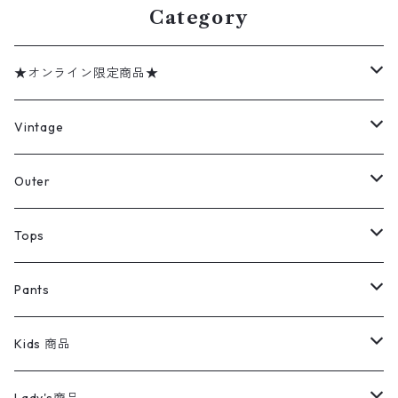
Category
★オンライン限定商品★
ミリタリーデッドストック
Vintage
アウター
Jacket
Outer
デニムジャケット
トップス
Tee
コート
Tops
ミリタリージャケット
半袖シャツ
パンツ
Sweat Shirts
デニムジャケット
Tシャツ
Pants
スイングトップ
長袖シャツ
デニムパンツ
REVERSE WEAVE
レディース
Pants
ミリタリージャケット
長袖シャツ
デニムパンツ
Kids 商品
カバーオール
Tシャツ・ロンT
ミリタリーパンツ
アウター
ブランドシャツ
501,505
キッズ
Shirts
スウィングトップ
半袖シャツ
ミリタリーパンツ
Vintage