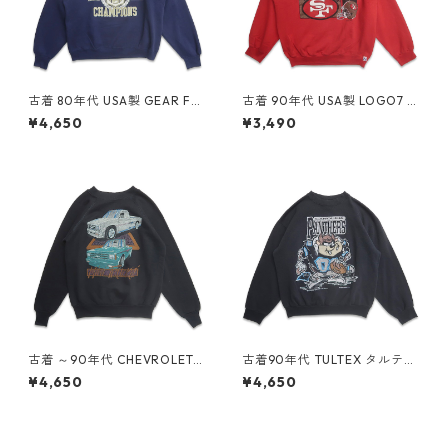
古着 80年代 USA製 GEAR FO
古着 90年代 USA製 LOGO7 N
R SPORTS カレッジ NCAA プ
FL サンフランシスコ フォーテ
¥4,650
¥3,490
リントスウェット トレーナー
ィーナイナーズ プリント スウ
ネイビー 表記：XL gd4092
ェット トレーナー レッド 表
28n w60427
記：XL gd409032n w604
08
古着 ～90年代 CHEVROLET
古着90年代 TULTEX タルテッ
シボレー プリント スウェット
クス NFL カロライナパンサー
¥4,650
¥4,650
トレーナー ブラック 表記：-
ズ ルーニーテューンズ プリン
- gd408973n w60402
ト スウェット トレーナー ブラ
ック 表記：L gd408849n w
60320