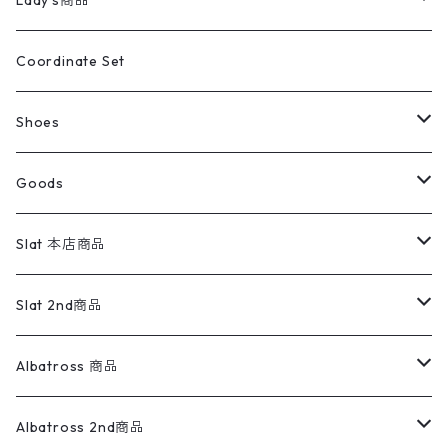
Lady's商品
アウトドア
ポロシャツ
ワークパンツ
トップス
ストライプシャツ
バギーズデニム
アウター
Tops
ライフスタイル雑貨
Ladies
アウトドアナイロンジャケット
ポロシャツ
チノパンツ
Tops
Tシャツ
Coordinate Set
ウールジャケット
スウェット・トレーナー
コーデュロイパンツ
ボトムス
コーデュロイシャツ
フレアデニム
トップス
Pants
ラグ・ブランケット
ブランド
Sweater
スポーツナイロンジャケット
スウェット・パーカ
イージーパンツ
Pants
ブラウス／シャツ／デザイントップス
Shoes
コート
パーカー
スウェットパンツ
ワンピース
スウェードシャツ
ブラックデニム
ボトムス
ラルフローレン
プリントスウェット
長袖
Goods
ワークジャケット
ベスト
スラックス
ベスト／キャミソール
22cm以下
Goods
ナイロンジャケット
セーター・カーディガン
ジャージパンツ
ウールシャツ
ワンピース
リーバイス
ロゴスウェット
半袖
Military
テーラードジャケット
セーター・カーディガン
ワークパンツ
スウェット
22.5cm
バンダナ
Slat 本店商品
ダウンジャケット・ベスト
スラックス
リネンシャツ
ロンパース
エルエルビーン
無地スウェット
アランセーター
ウールジャケット
フリース
コーデュロイパンツ
ニット
23cm
Outer
Slat 2nd商品
ベスト
オーバーオール・つなぎ
柄シャツ
アディダス
キャラスウェット
ウールセーター
ダウンジャケット
オーバーオール・つなぎ
ジャケット
23.5cm
Tee
アウター
Albatross 商品
コーチジャケット
チノパン
ワークシャツ
ナイキ
REVERSE WEAVE
コットン
ハンティングジャケット
レザージャケット
ショーツ
スカート
24cm
Shirts
長袖シャツ
Vintage sweater
Albatross 2nd商品
フリースジャケット・ベスト
ウールパンツ