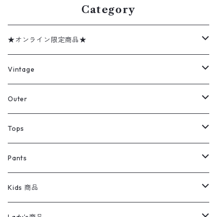
Category
★オンライン限定商品★
ミリタリーデッドストック
Vintage
アウター
Jacket
Outer
デニムジャケット
トップス
Tee
コート
Tops
ミリタリージャケット
半袖シャツ
パンツ
Sweat Shirts
デニムジャケット
Tシャツ
Pants
スイングトップ
長袖シャツ
デニムパンツ
REVERSE WEAVE
レディース
Pants
ミリタリージャケット
長袖シャツ
デニムパンツ
Kids 商品
カバーオール
Tシャツ・ロンT
ミリタリーパンツ
アウター
ブランドシャツ
501,505
キッズ
Shirts
スウィングトップ
半袖シャツ
ミリタリーパンツ
Vintage