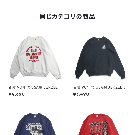
gd406988n w50820
同じカテゴリの商品
古着 90年代 USA製 JERZEES
古着 90年代 USA製 JERZEES
ジャージーズ プリント スウェ
ジャージーズ 企業ロゴ プリン
¥4,650
¥3,490
ット トレーナー ホワイト 表
ト スウェット トレーナー ブラ
記：XL gd409095n w6041
ック 表記：XL gd409107n
4
w60415