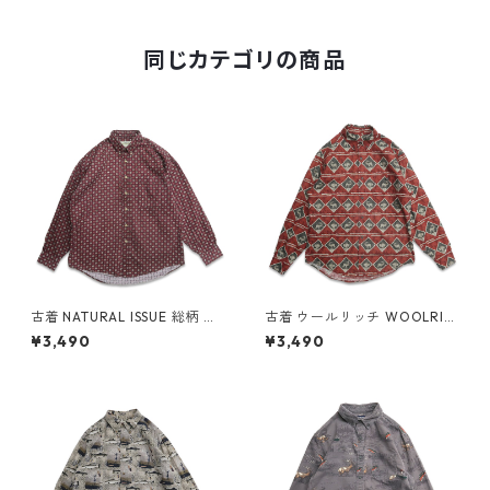
記：L gd406956n w50818
同じカテゴリの商品
古着 NATURAL ISSUE 総柄 ボ
古着 ウールリッチ WOOLRIC
タンダウンシャツ 長袖シャツ
H 総柄 アニマル ボタンダウン
¥3,490
¥3,490
表記：M gd409305n w605
シャツ 長袖シャツ 表記：M
05
gd409307n w60505