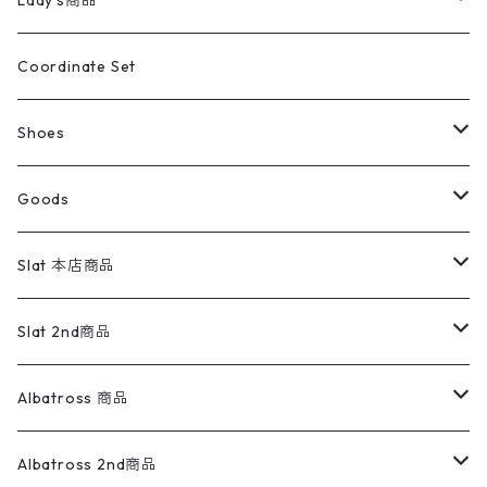
Lady's商品
アウトドア
ポロシャツ
ワークパンツ
トップス
ストライプシャツ
バギーズデニム
アウター
Tops
ライフスタイル雑貨
Ladies
アウトドアナイロンジャケット
ポロシャツ
チノパンツ
Tops
Tシャツ
Coordinate Set
ウールジャケット
スウェット・トレーナー
コーデュロイパンツ
ボトムス
コーデュロイシャツ
フレアデニム
トップス
Pants
ラグ・ブランケット
ブランド
Sweater
スポーツナイロンジャケット
スウェット・パーカ
イージーパンツ
Pants
ブラウス／シャツ／デザイントップス
Shoes
コート
パーカー
スウェットパンツ
ワンピース
スウェードシャツ
ブラックデニム
ボトムス
ラルフローレン
プリントスウェット
長袖
Goods
ワークジャケット
ベスト
スラックス
ベスト／キャミソール
22cm以下
Goods
ナイロンジャケット
セーター・カーディガン
ジャージパンツ
ウールシャツ
ワンピース
リーバイス
ロゴスウェット
半袖
Military
テーラードジャケット
セーター・カーディガン
ワークパンツ
スウェット
22.5cm
バンダナ
Slat 本店商品
ダウンジャケット・ベスト
スラックス
リネンシャツ
ロンパース
エルエルビーン
無地スウェット
アランセーター
ウールジャケット
フリース
コーデュロイパンツ
ニット
23cm
Outer
Slat 2nd商品
ベスト
オーバーオール・つなぎ
柄シャツ
アディダス
キャラスウェット
ウールセーター
ダウンジャケット
オーバーオール・つなぎ
ジャケット
23.5cm
Tee
アウター
Albatross 商品
コーチジャケット
チノパン
ワークシャツ
ナイキ
REVERSE WEAVE
コットン
ハンティングジャケット
レザージャケット
ショーツ
スカート
24cm
Shirts
長袖シャツ
Vintage sweater
Albatross 2nd商品
フリースジャケット・ベスト
ウールパンツ