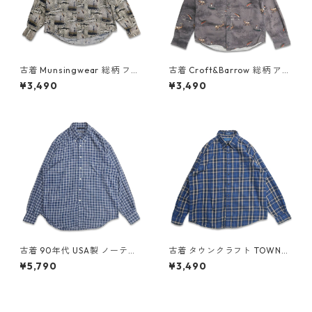
古着 Munsingwear 総柄 フィ
古着 Croft&Barrow 総柄 アニ
ッシング 魚 ボタンダウンシャ
マル ハンティングシャツ ボタ
¥3,490
¥3,490
ツ 長袖シャツ 表記：L gd40
ンダウンシャツ 長袖シャツ 表
9306n w60505
記：S gd409091n w60414
古着 90年代 USA製 ノーティ
古着 タウンクラフト TOWNC
カ NAUTICA レーヨン ボタン
RAFT ネルシャツ フランネル
¥5,790
¥3,490
ダウンシャツ 長袖シャツ チェ
長袖シャツ チェック 表記：L
ック 表記：L gd409559n w
gd408897n w60325
60528