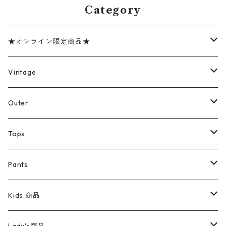
Category
★オンライン限定商品★
ミリタリーデッドストック
Vintage
アウター
Jacket
Outer
デニムジャケット
トップス
Tee
コート
Tops
ミリタリージャケット
半袖シャツ
パンツ
Sweat Shirts
デニムジャケット
Tシャツ
Pants
スイングトップ
長袖シャツ
デニムパンツ
REVERSE WEAVE
レディース
Pants
ミリタリージャケット
長袖シャツ
デニムパンツ
Kids 商品
カバーオール
Tシャツ・ロンT
ミリタリーパンツ
アウター
ブランドシャツ
501,505
キッズ
Shirts
スウィングトップ
半袖シャツ
ミリタリーパンツ
Vintage