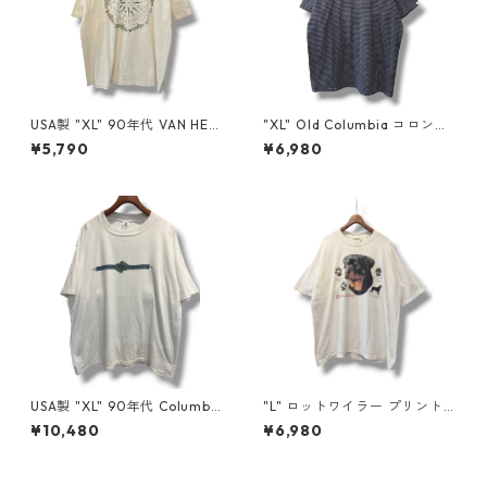
USA製 "XL" 90年代 VAN HEU
"XL" Old Columbia コロンビ
SEN バン ヒューセン プリント
ア ボーダーTシャツ ネイビー
¥5,790
¥6,980
Tシャツ 魚 ベージュ 古着 古着
古着 古着屋 高円寺 ビンテージ
屋 高円寺 ビンテージ n60807
n60724
USA製 "XL" 90年代 Columbia
"L" ロットワイラー プリントT
コロンビア プリントT アウト
アニマル 犬 古着 古着屋 高円
¥10,480
¥6,980
ドア 古着 古着屋 高円寺 ビン
寺 ビンテージ n60728
テージ n60727