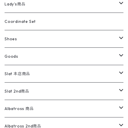
Tシャツ・ロンT
ミリタリーパンツ
アウター
ブランドシャツ
501,505
キッズ
Shirts
スウィングトップ
半袖シャツ
ミリタリーパンツ
Vintage
Lady's商品
アウトドア
ポロシャツ
ワークパンツ
トップス
ストライプシャツ
バギーズデニム
アウター
Tops
ライフスタイル雑貨
Ladies
アウトドアナイロンジャケット
ポロシャツ
チノパンツ
Tops
Tシャツ
Coordinate Set
ウールジャケット
スウェット・トレーナー
コーデュロイパンツ
ボトムス
コーデュロイシャツ
フレアデニム
トップス
Pants
ラグ・ブランケット
ブランド
Sweater
スポーツナイロンジャケット
スウェット・パーカ
イージーパンツ
Pants
ブラウス／シャツ／デザイントップス
Shoes
コート
パーカー
スウェットパンツ
ワンピース
スウェードシャツ
ブラックデニム
ボトムス
ラルフローレン
プリントスウェット
長袖
Goods
ワークジャケット
ベスト
スラックス
ベスト／キャミソール
22cm以下
Goods
ナイロンジャケット
セーター・カーディガン
ジャージパンツ
ウールシャツ
ワンピース
リーバイス
ロゴスウェット
半袖
Military
テーラードジャケット
セーター・カーディガン
ワークパンツ
スウェット
22.5cm
バンダナ
Slat 本店商品
ダウンジャケット・ベスト
スラックス
リネンシャツ
ロンパース
エルエルビーン
無地スウェット
アランセーター
ウールジャケット
フリース
コーデュロイパンツ
ニット
23cm
Outer
Slat 2nd商品
ベスト
オーバーオール・つなぎ
柄シャツ
アディダス
キャラスウェット
ウールセーター
ダウンジャケット
オーバーオール・つなぎ
ジャケット
23.5cm
Tee
アウター
Albatross 商品
コーチジャケット
チノパン
ワークシャツ
ナイキ
REVERSE WEAVE
コットン
ハンティングジャケット
レザージャケット
ショーツ
スカート
24cm
Shirts
長袖シャツ
Vintage sweater
Albatross 2nd商品