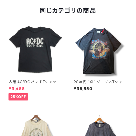
同じカテゴリの商品
古着 AC/DC バンドTシャツ バ
90年代 "XL" ジーザスTシャツ
ンT プリントTシャツ ブラック
ハーレーパロディ 黒 古着 古着
¥3,488
¥38,550
表記：XL gd410397n w608
屋 高円寺 ビンテージ n60731
06
25%OFF