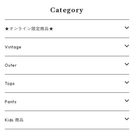
Category
★オンライン限定商品★
ミリタリーデッドストック
Vintage
アウター
Jacket
Outer
デニムジャケット
トップス
Tee
コート
Tops
ミリタリージャケット
半袖シャツ
パンツ
Sweat Shirts
デニムジャケット
Tシャツ
Pants
スイングトップ
長袖シャツ
デニムパンツ
REVERSE WEAVE
レディース
Pants
ミリタリージャケット
長袖シャツ
デニムパンツ
Kids 商品
カバーオール