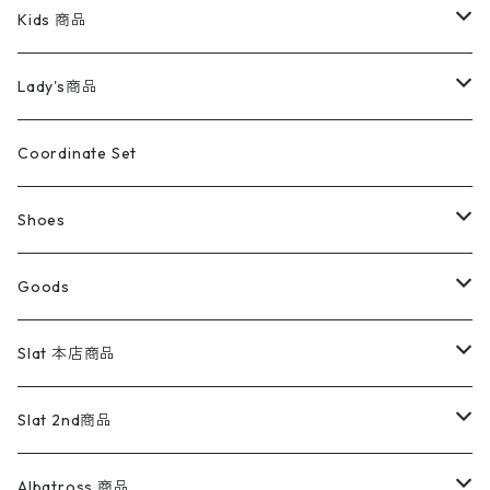
スイングトップ
長袖シャツ
デニムパンツ
REVERSE WEAVE
レディース
Pants
ミリタリージャケット
長袖シャツ
デニムパンツ
Kids 商品
カバーオール
Tシャツ・ロンT
ミリタリーパンツ
アウター
ブランドシャツ
501,505
キッズ
Shirts
スウィングトップ
半袖シャツ
ミリタリーパンツ
Vintage
Lady's商品
アウトドア
ポロシャツ
ワークパンツ
トップス
ストライプシャツ
バギーズデニム
アウター
Tops
ライフスタイル雑貨
Ladies
アウトドアナイロンジャケット
ポロシャツ
チノパンツ
Tops
Tシャツ
Coordinate Set
ウールジャケット
スウェット・トレーナー
コーデュロイパンツ
ボトムス
コーデュロイシャツ
フレアデニム
トップス
Pants
ラグ・ブランケット
ブランド
Sweater
スポーツナイロンジャケット
スウェット・パーカ
イージーパンツ
Pants
ブラウス／シャツ／デザイントップス
Shoes
コート
パーカー
スウェットパンツ
ワンピース
スウェードシャツ
ブラックデニム
ボトムス
ラルフローレン
プリントスウェット
長袖
Goods
ワークジャケット
ベスト
スラックス
ベスト／キャミソール
22cm以下
Goods
ナイロンジャケット
セーター・カーディガン
ジャージパンツ
ウールシャツ
ワンピース
リーバイス
ロゴスウェット
半袖
Military
テーラードジャケット
セーター・カーディガン
ワークパンツ
スウェット
22.5cm
バンダナ
Slat 本店商品
ダウンジャケット・ベスト
スラックス
リネンシャツ
ロンパース
エルエルビーン
無地スウェット
アランセーター
ウールジャケット
フリース
コーデュロイパンツ
ニット
23cm
Outer
Slat 2nd商品
ベスト
オーバーオール・つなぎ
柄シャツ
アディダス
キャラスウェット
ウールセーター
ダウンジャケット
オーバーオール・つなぎ
ジャケット
23.5cm
Tee
アウター
Albatross 商品