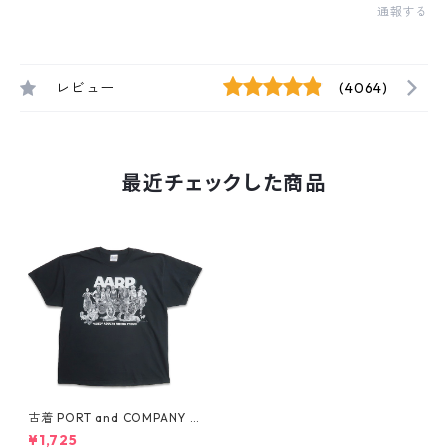
通報する
レビュー
(4064)
最近チェックした商品
古着 PORT and COMPANY プ
リントTシャツ ブラック 表
¥1,725
記：2XL gd406851n w5073