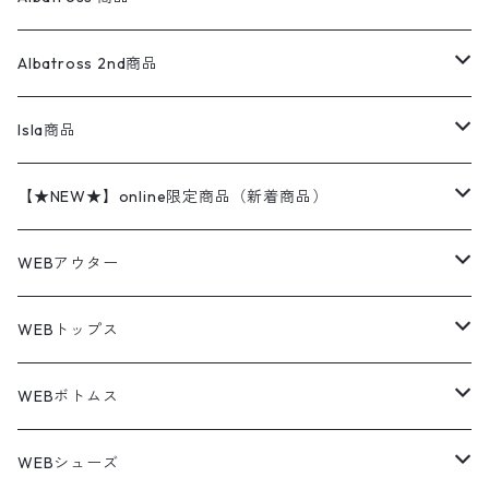
コーチジャケット
チノパン
ワークシャツ
ナイキ
REVERSE WEAVE
コットン
ハンティングジャケット
レザージャケット
ショーツ
スカート
24cm
Shirts
長袖シャツ
Vintage sweater
Albatross 2nd商品
フリースジャケット・ベスト
ウールパンツ
ミリタリー
チャンピオン
アクリル
アウトドアジャケット
S/S Shirts
アウトドアシャツ
Otherジャケット
Otherパンツ
パンツ(w30以下)
24.5cm
Sweat Shirts
半袖シャツ
Outer
70sアイテム
Isla商品
レザー
ペインターパンツ
ネルシャツ
カーハート
コート
L/S Shirts
ブランドシャツ
REVERSE WEAVE
アウトドアシャツ
Sailing Jacket
ワンピース
25cm
Sweater
スウェット シャツ
Other Tops
Marlboro
2点セットコーデ
【★NEW★】online限定商品（新着商品）
テーラードジャケット
ショートパンツ
ディッキーズ
ライトジャケット
デザインシャツ
ブランドシャツ
Swingtop
長袖
ブランドスウェット
Fleece tops
25.5cm
Fleece
パンツ
Sweat Shirts
GAP
Sweat Shirts
8月NEWアイテム（2026）
WEBアウター
ボアジャケット
イージーパンツ
ウールリッチ
ミリタリージャケット
リネンシャツ
リネンシャツ
Coat
半袖
プリントスウェット
Knit
リーバイス501 505
トップス
その他
26cm
Other Tops
Tシャツ
Hoodie
アウター
Knit
7月NEWアイテム（2026）
ジャケット
WEBトップス
ビンテージ
トミーヒルフィガー
ウールジャケット
コーデユロイシャツ
ハワイアンシャツ
Denim Jacket
ノースリーブ
アウトドアスウェット
Tailored Jacket
スラックス
パンツ
ワークジャケット
コート
プルオーバー
トップス
ミリタリージャケット
26.5cm
Pants
デッドストック ミリタリー
Tee
フリース
Military
6月NEWアイテム（2026）
コート
Tシャツ
WEBボトムス
その他
ノーティカ
ワークジャケット
ワークシャツ
デザインシャツ
Leather Jacket
無地スウェット
Gown
チノパンツ
スイングトップ
カーディガン
パンツ
フリースジャケット
Denim Pants
Band Tee
トップス
ムートン・レザーコート
映画・ムービーTシャツ
27cm
Shoes
フリース
Overall
セットアップ
Outer
5月NEWアイテム（2026）
ポンチョ
ポロシャツ
デニムパンツ
WEBシューズ
ノースフェイス