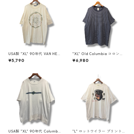
USA製 "XL" 90年代 VAN HEU
"XL" Old Columbia コロンビ
SEN バン ヒューセン プリント
ア ボーダーTシャツ ネイビー
¥5,790
¥6,980
Tシャツ 魚 ベージュ 古着 古着
古着 古着屋 高円寺 ビンテージ
屋 高円寺 ビンテージ n60807
n60724
USA製 "XL" 90年代 Columbia
"L" ロットワイラー プリントT