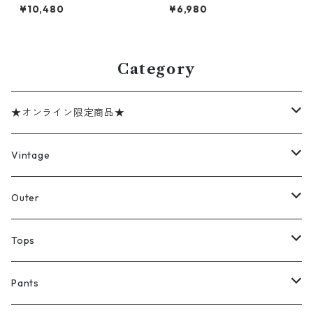
コロンビア プリントT アウト
アニマル 犬 古着 古着屋 高円
¥10,480
¥6,980
ドア 古着 古着屋 高円寺 ビン
寺 ビンテージ n60728
テージ n60727
Category
★オンライン限定商品★
ミリタリーデッドストック
Vintage
アウター
Jacket
Outer
デニムジャケット
トップス
Tee
コート
Tops
ミリタリージャケット
半袖シャツ
パンツ
Sweat Shirts
デニムジャケット
Tシャツ
Pants