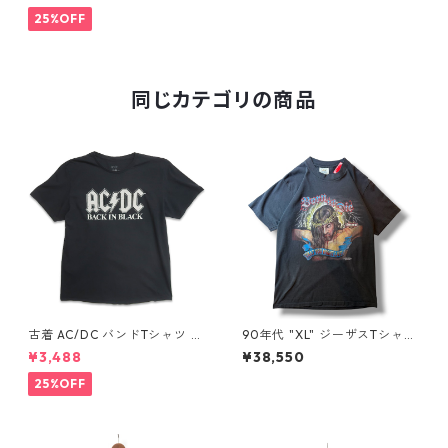
1
25%OFF
同じカテゴリの商品
古着 AC/DC バンドTシャツ バ
90年代 "XL" ジーザスTシャツ
ンT プリントTシャツ ブラック
ハーレーパロディ 黒 古着 古着
¥3,488
¥38,550
表記：XL gd410397n w608
屋 高円寺 ビンテージ n60731
06
25%OFF