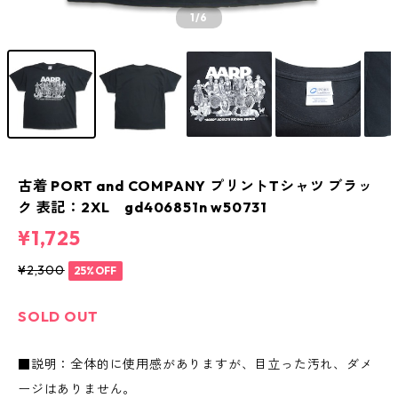
1
/6
古着 PORT and COMPANY プリントTシャツ ブラッ
ク 表記：2XL gd406851n w50731
¥1,725
¥2,300
25%OFF
SOLD OUT
■説明：全体的に使用感がありますが、目立った汚れ、ダメ
ージはありません。