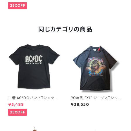
30
25%OFF
同じカテゴリの商品
古着 AC/DC バンドTシャツ バ
90年代 "XL" ジーザスTシャツ
ンT プリントTシャツ ブラック
ハーレーパロディ 黒 古着 古着
¥3,488
¥38,550
表記：XL gd410397n w608
屋 高円寺 ビンテージ n60731
06
25%OFF