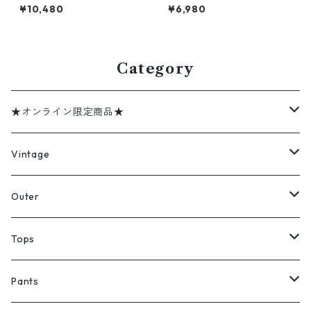
コロンビア プリントT アウト
アニマル 犬 古着 古着屋 高円
¥10,480
¥6,980
ドア 古着 古着屋 高円寺 ビン
寺 ビンテージ n60728
テージ n60727
Category
★オンライン限定商品★
ミリタリーデッドストック
Vintage
アウター
Jacket
Outer
デニムジャケット
トップス
Tee
コート
Tops
ミリタリージャケット
半袖シャツ
パンツ
Sweat Shirts
デニムジャケット
Tシャツ
Pants