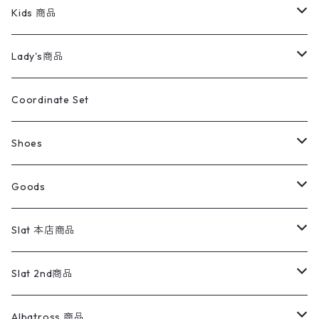
スイングトップ
長袖シャツ
デニムパンツ
REVERSE WEAVE
レディース
Pants
ミリタリージャケット
長袖シャツ
デニムパンツ
Kids 商品
カバーオール
Tシャツ・ロンT
ミリタリーパンツ
アウター
ブランドシャツ
501,505
キッズ
Shirts
スウィングトップ
半袖シャツ
ミリタリーパンツ
Vintage
Lady's商品
アウトドア
ポロシャツ
ワークパンツ
トップス
ストライプシャツ
バギーズデニム
アウター
Tops
ライフスタイル雑貨
Ladies
アウトドアナイロンジャケット
ポロシャツ
チノパンツ
Tops
Tシャツ
Coordinate Set
ウールジャケット
スウェット・トレーナー
コーデュロイパンツ
ボトムス
コーデュロイシャツ
フレアデニム
トップス
Pants
ラグ・ブランケット
ブランド
Sweater
スポーツナイロンジャケット
スウェット・パーカ
イージーパンツ
Pants
ブラウス／シャツ／デザイントップス
Shoes
コート
パーカー
スウェットパンツ
ワンピース
スウェードシャツ
ブラックデニム
ボトムス
ラルフローレン
プリントスウェット
長袖
Goods
ワークジャケット
ベスト
スラックス
ベスト／キャミソール
22cm以下
Goods
ナイロンジャケット
セーター・カーディガン
ジャージパンツ
ウールシャツ
ワンピース
リーバイス
ロゴスウェット
半袖
Military
テーラードジャケット
セーター・カーディガン
ワークパンツ
スウェット
22.5cm
バンダナ
Slat 本店商品
ダウンジャケット・ベスト
スラックス
リネンシャツ
ロンパース
エルエルビーン
無地スウェット
アランセーター
ウールジャケット
フリース
コーデュロイパンツ
ニット
23cm
Outer
Slat 2nd商品
ベスト
オーバーオール・つなぎ
柄シャツ
アディダス
キャラスウェット
ウールセーター
ダウンジャケット
オーバーオール・つなぎ
ジャケット
23.5cm
Tee
アウター
Albatross 商品