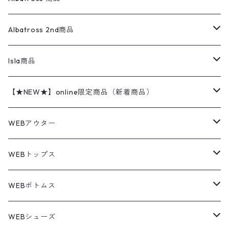
コーチジャケット
チノパン
ワークシャツ
ナイキ
REVERSE WEAVE
コットン
ハンティングジャケット
レザージャケット
ショーツ
スカート
24cm
Shirts
長袖シャツ
Vintage sweater
Albatross 2nd商品
フリースジャケット・ベスト
ウールパンツ
ミリタリー
チャンピオン
アクリル
アウトドアジャケット
S/S Shirts
アウトドアシャツ
Otherジャケット
Otherパンツ
パンツ(w30以下)
24.5cm
Sweat Shirts
半袖シャツ
Outer
70sアイテム
Isla商品
レザー
ペインターパンツ
ネルシャツ
カーハート
コート
L/S Shirts
ブランドシャツ
REVERSE WEAVE
アウトドアシャツ
Sailing Jacket
ワンピース
25cm
Sweater
スウェット シャツ
Other Tops
Marlboro
2点セットコーデ
【★NEW★】online限定商品（新着商品）
テーラードジャケット
ショートパンツ
ディッキーズ
ライトジャケット
デザインシャツ
ブランドシャツ
Swingtop
長袖
ブランドスウェット
Fleece tops
25.5cm
Fleece
パンツ
Sweat Shirts
GAP
Sweat Shirts
8月NEWアイテム（2026）
WEBアウター
ボアジャケット
イージーパンツ
ウールリッチ
ミリタリージャケット
リネンシャツ
リネンシャツ
Coat
半袖
プリントスウェット
Knit
リーバイス501 505
トップス
その他
26cm
Other Tops
Tシャツ
Hoodie
アウター
Knit
7月NEWアイテム（2026）
ジャケット
WEBトップス
ビンテージ
トミーヒルフィガー
ウールジャケット
コーデユロイシャツ
ハワイアンシャツ
Denim Jacket
ノースリーブ
アウトドアスウェット
Tailored Jacket
スラックス
パンツ
ワークジャケット
コート
プルオーバー
トップス
ミリタリージャケット
26.5cm
Pants
デッドストック ミリタリー
Tee
フリース
Military
6月NEWアイテム（2026）
コート
Tシャツ
WEBボトムス
その他
ノーティカ
ワークジャケット
ワークシャツ
デザインシャツ
Leather Jacket
無地スウェット
Gown
チノパンツ
スイングトップ
カーディガン
パンツ
フリースジャケット
Denim Pants
Band Tee
トップス
ムートン・レザーコート
映画・ムービーTシャツ
27cm
Shoes
フリース
Overall
セットアップ
Outer
5月NEWアイテム（2026）
ポンチョ
ポロシャツ
デニムパンツ
WEBシューズ
ノースフェイス