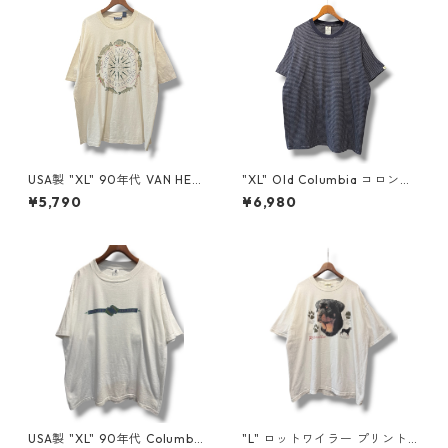
USA製 "XL" 90年代 VAN HEU
"XL" Old Columbia コロンビ
SEN バン ヒューセン プリント
ア ボーダーTシャツ ネイビー
¥5,790
¥6,980
Tシャツ 魚 ベージュ 古着 古着
古着 古着屋 高円寺 ビンテージ
屋 高円寺 ビンテージ n60807
n60724
USA製 "XL" 90年代 Columbia
"L" ロットワイラー プリントT