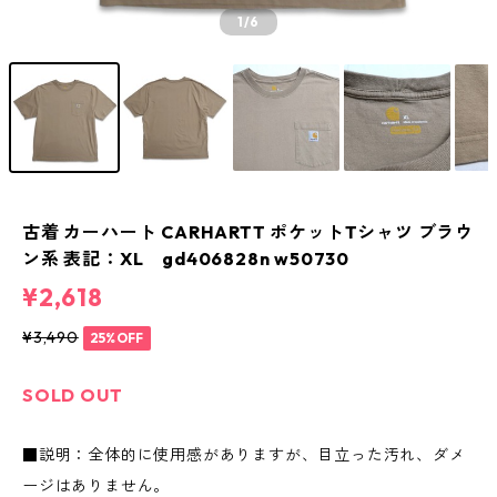
1
/6
古着 カーハート CARHARTT ポケットTシャツ ブラウ
ン系 表記：XL gd406828n w50730
¥2,618
¥3,490
25%OFF
SOLD OUT
■説明：全体的に使用感がありますが、目立った汚れ、ダメ
ージはありません。